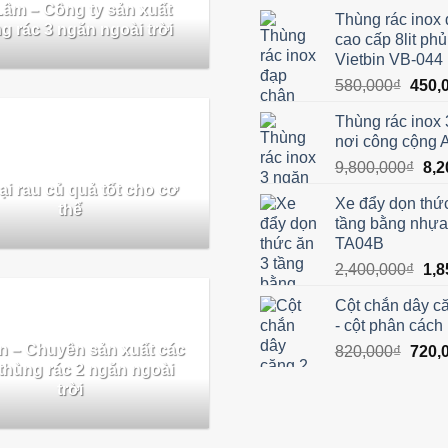
gốc
Lâm – Công ty sản xuất
Thùng rác inox
là:
g rác 3 ngăn ngoài trời
cao cấp 8lit ph
3,6
Vietbin VB-044
Giá
580,000
₫
450,
gốc
Thùng rác inox 
là:
nơi công cộng 
580,0
Giá
9,800,000
₫
8,2
gốc
ại rau củ quả tốt cho cơ
Xe đẩy dọn thứ
là:
thể
tầng bằng nhựa
9,8
TA04B
Giá
2,400,000
₫
1,8
gốc
Cột chắn dây că
là:
- cột phân cách l
2,4
in – Chuyên sản xuất các
Giá
820,000
₫
720,
 thùng rác 2 ngăn ngoài
gốc
trời
là:
820,0