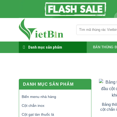
Bỏ
qua
nội
dung
Tìm
kiếm:
Danh mục sản phẩm
BÁN THÙNG Đ
DANH MỤC SẢN PHẨM
Biển menu nhà hàng
Bảng thô
Cột chắn inox
cột chắn 
Cột gạt tàn thuốc lá