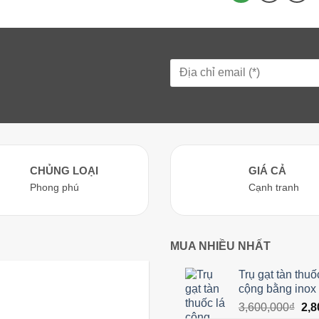
CHỦNG LOẠI
GIÁ CẢ
Phong phú
Cạnh tranh
MUA NHIỀU NHẤT
Trụ gạt tàn thuố
cộng bằng inox
Giá
3,600,000
₫
2,8