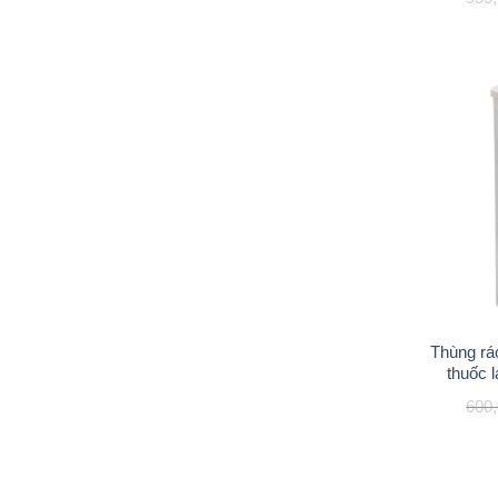
Thùng rác
thuốc 
600