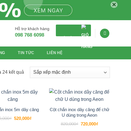
×
Hỗ trợ khách hàng
098 768 6098
GIỎ HÀNG
NG
TIN TỨC
LIÊN HỆ
a 24 kết quả
-16%
-12%
Add to
Add to
wishlist
wishlist
Cột chắn inox dây căng đế chữ
ắn inox 5m dây căng
U dùng trong Aeon
Giá
Giá
0,000
₫
520,000
₫
gốc
hiện
Giá
Giá
820,000
₫
720,000
₫
là:
tại
gốc
hiện
620,000₫.
là: