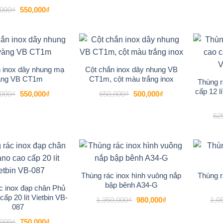
là:
tại
820,000₫.
là:
Giá
Giá
,000
₫
550,000
₫
720,000₫.
gốc
hiện
là:
tại
650,000₫.
là:
550,000₫.
-19%
-23%
Add to
Add to
wishlist
wishlist
 inox dây nhung mạ
Cột chắn inox dây nhung VB
àng VB CT1m
CT1m, cột màu trắng inox
Thùng r
cấp 12 l
Giá
Giá
Giá
Giá
,000
₫
550,000
₫
650,000
₫
500,000
₫
gốc
hiện
gốc
hiện
là:
tại
là:
tại
680,000₫.
là:
650,000₫.
là:
62
550,000₫.
500,000₫.
-21%
-27%
Add to
Add to
wishlist
wishlist
Thùng rác inox hình vuông nắp
Thùng r
bập bênh A34-G
c inox đạp chân Phủ
cấp 20 lít Vietbin VB-
Giá
Giá
1,350,000
₫
980,000
₫
1,0
gốc
hiện
087
là:
tại
1,350,000₫.
là:
Giá
Giá
,000
₫
750,000
₫