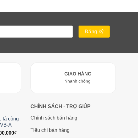
GIAO HÀNG
Nhanh chóng
CHÍNH SÁCH - TRỢ GIÚP
Chính sách bán hàng
c lá công
 VB-A
Tiêu chí bán hàng
Giá
00,000
₫