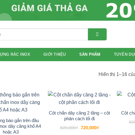
ỰNG RÁC INOX
GIỚI THIỆU
SẢN PHẨM
TUYỂN DỤ
Hiển thị 1–16 củ
-15%
-12%
Add to
Add to
wishlist
wishlist
Cột chắn dây căng 2 tầng – cột
Cột ch
phân cách lối đi
ng báo gắn trên đầu
62
inox dây căng khổ A4
Giá
Giá
820,000
₫
720,000
₫
gốc
hiện
hoặc A3