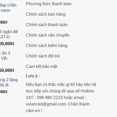
hiện
Phương thức thanh toán
 đạp chân
tại
ủ nano
00,000₫.
là:
Chính sách bán hàng
2,800,000₫.
Giá
000
₫
Chính sách thanh toán
hiện
3 ngăn để
tại
Chính sách vận chuyển
A37-D
00₫.
là:
Giá
00,000
₫
450,000₫.
Chính sách kiểm hàng
hiện
c ăn 3
tại
Chính sách đổi trả
 VB-
00,000₫.
là:
8,200,000₫.
Cam kết bảo mật
Giá
50,000
₫
hiện
Lưu ý :
ng 2 tầng
tại
Nếu bạn có thắc mắc gì thì hãy liên hệ
ối đi
00,000₫.
là:
trực tiếp với chúng tôi qua số Hotline
Giá
000
₫
1,850,000₫.
hiện
24/7 : 096 880 2223 hoặc email :
tại
vulam.kd@gmail.com. Chân thành
00₫.
là:
cảm ơn !
720,000₫.