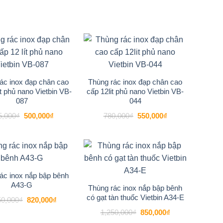
là:
tại
520,000₫.
820,000₫.
là:
720,000₫.
-20%
-29%
Add to
Add to
wishlist
wishlist
ác inox đạp chân cao
Thùng rác inox đạp chân cao
ít phủ nano Vietbin VB-
cấp 12lit phủ nano Vietbin VB-
087
044
Giá
Giá
Giá
Giá
5,000
₫
500,000
₫
780,000
₫
550,000
₫
gốc
hiện
gốc
hiện
là:
tại
là:
tại
625,000₫.
là:
780,000₫.
là:
500,000₫.
550,000₫.
-22%
-32%
Add to
Add to
wishlist
wishlist
ác inox nắp bập bênh
A43-G
Thùng rác inox nắp bập bênh
có gạt tàn thuốc Vietbin A34-E
Giá
Giá
50,000
₫
820,000
₫
gốc
hiện
Giá
Giá
1,250,000
₫
850,000
₫
là:
tại
gốc
hiện
1,050,000₫.
là: