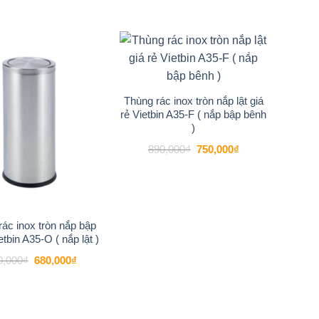
là:
tại
820,000₫.
1,250,000₫.
là:
850,000₫.
-17%
-16%
Add to
Add to
wishlist
wishlist
Thùng rác inox tròn nắp lật giá
rẻ Vietbin A35-F ( nắp bập bênh
)
Giá
Giá
890,000
₫
750,000
₫
gốc
hiện
là:
tại
890,000₫.
là:
750,000₫.
ác inox tròn nắp bập
tbin A35-O ( nắp lật )
Giá
Giá
0,000
₫
680,000
₫
gốc
hiện
là:
tại
820,000₫.
là:
680,000₫.