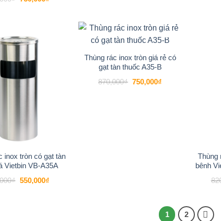
980,000₫.
gốc
hiện
là:
tại
955,000₫.
là:
750,000₫.
-8%
-14%
Add to
Add to
wishlist
wishlist
Thùng rác inox tròn giá rẻ có
gạt tàn thuốc A35-B
Giá
Giá
870,000
₫
750,000
₫
gốc
hiện
là:
tại
870,000₫.
là:
750,000₫.
 inox tròn có gạt tàn
Thùng r
lá Vietbin VB-A35A
bênh Vie
Giá
Giá
,000
₫
550,000
₫
82
gốc
hiện
là:
tại
600,000₫.
là:
550,000₫.
1
2