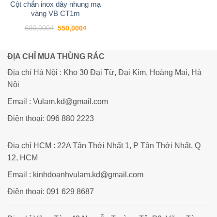
wishlist
Cột chắn inox dây nhung mạ
vàng VB CT1m
Giá
Giá
680,000
₫
550,000
₫
gốc
hiện
là:
tại
680,000₫.
là:
550,000₫.
ĐỊA CHỈ MUA THÙNG RÁC
Địa chỉ Hà Nội : Kho 30 Đại Từ, Đại Kim, Hoàng Mai, Hà
Nội
Email : Vulam.kd@gmail.com
Điện thoại: 096 880 2223
Địa chỉ HCM : 22A Tân Thới Nhất 1, P Tân Thới Nhất, Q
12, HCM
Email : kinhdoanhvulam.kd@gmail.com
Điện thoại: 091 629 8687