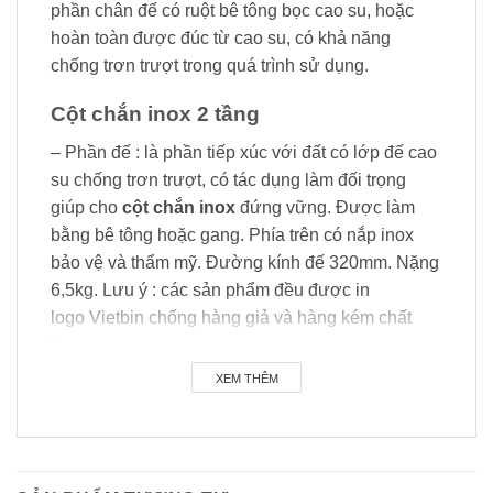
phần chân đế có ruột bê tông bọc cao su, hoặc
hoàn toàn được đúc từ cao su, có khả năng
chống trơn trượt trong quá trình sử dụng.
Cột chắn inox 2 tầng
– Phần đế : là phần tiếp xúc với đất có lớp đế cao
su chống trơn trượt, có tác dụng làm đối trọng
giúp cho
cột chắn inox
đứng vững. Được làm
bằng bê tông hoặc gang. Phía trên có nắp inox
bảo vệ và thẩm mỹ. Đường kính đế 320mm. Nặng
6,5kg. Lưu ý : các sản phẩm đều được in
logo Vietbin chống hàng giả và hàng kém chất
lượng.
XEM THÊM
– Phân thân cột chắn : Đường kính ống thân cột là
63mm, Cả thân
cột chắn inox 2 tầng
và vỏ ngoài
chân đế đều được làm từ inox 304 cao cấp, có thể
được sơn tĩnh điện màu xanh, đen, hoặc mạ vàng