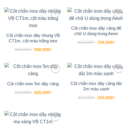
-23%
-12%
Add to
Add to
wishlist
wishlist
Cột chắn inox dây căng đế
chữ U dùng trong Aeon
Cột chắn inox dây nhung VB
CT1m, cột màu trắng inox
Giá
Giá
820,000
₫
720,000
₫
gốc
hiện
Giá
Giá
650,000
₫
là:
tại
500,000
₫
gốc
hiện
820,000₫.
là:
là:
tại
720,000
650,000₫.
là:
500,000₫.
-16%
-24%
Add to
Add to
wishlist
wishlist
Cột chắn inox dây căng dài
Cột chắn inox 5m dây căng
2m màu xanh
Giá
Giá
620,000
₫
520,000
₫
gốc
hiện
Giá
Giá
420,000
₫
320,000
₫
là:
tại
gốc
hiện
620,000₫.
là:
là:
tại
520,000₫.
420,000₫.
là:
320,000
-19%
Add to