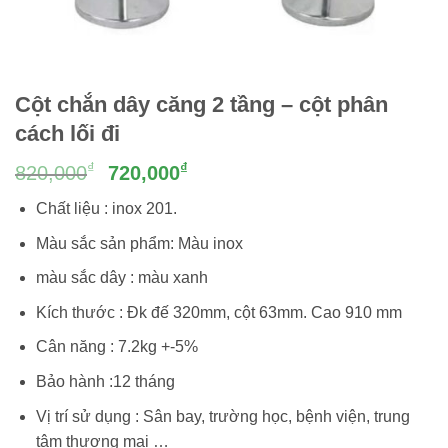
Cột chắn dây căng 2 tầng – cột phân
cách lối đi
Giá
Giá
₫
₫
820,000
720,000
gốc
hiện
Chất liệu : inox 201.
là:
tại
820,000₫.
là:
Màu sắc sản phẩm: Màu inox
720,000₫.
màu sắc dây : màu xanh
Kích thước : Đk đế 320mm, cột 63mm. Cao 910 mm
Cân năng : 7.2kg +-5%
Bảo hành :12 tháng
Vị trí sử dụng :
Sân bay, trường học, bệnh viện, trung
tâm thương mại …