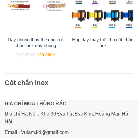
Dây nhung thay thế cho cột
Hộp dây thay thế cho cột chắn
chắn inox dây nhung
inox
Giá
Giá
150,000
₫
120,000
₫
gốc
hiện
là:
tại
150,000₫.
là:
120,000₫.
Cột chắn inox
ĐỊA CHỈ MUA THÙNG RÁC
Địa chỉ Hà Nội : Kho 30 Đại Từ, Đại Kim, Hoàng Mai, Hà
Nội
Email : Vulam.kd@gmail.com