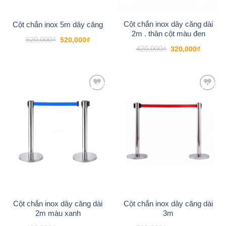
Cột chắn inox dây căng dài
Cột chắn inox 5m dây căng
2m . thân cột màu đen
Giá
Giá
620,000
₫
520,000
₫
gốc
hiện
Giá
Giá
420,000
₫
320,000
₫
là:
tại
gốc
hiện
620,000₫.
là:
là:
tại
520,000₫.
420,000₫.
là:
320,000
-24%
-19%
Add to
Add to
wishlist
wishlist
Cột chắn inox dây căng dài
Cột chắn inox dây căng dài
2m màu xanh
3m