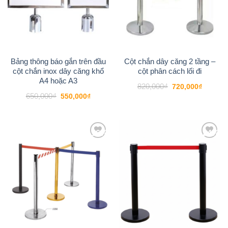
Bảng thông báo gắn trên đầu
Cột chắn dây căng 2 tầng –
cột chắn inox dây căng khổ
cột phân cách lối đi
A4 hoặc A3
Giá
Giá
820,000
₫
720,000
₫
gốc
hiện
Giá
Giá
650,000
₫
550,000
₫
là:
tại
gốc
hiện
820,000₫.
là:
là:
tại
720,000
650,000₫.
là:
550,000₫.
-16%
-24%
Add to
Add to
wishlist
wishlist