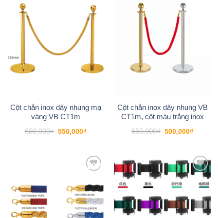
Add to
Add to
wishlist
wishlist
Cột chắn inox dây nhung mạ
Cột chắn inox dây nhung VB
vàng VB CT1m
CT1m, cột màu trắng inox
Giá
Giá
Giá
Giá
680,000
₫
650,000
₫
550,000
₫
500,000
₫
gốc
hiện
gốc
hiện
là:
tại
là:
tại
680,000₫.
là:
650,000₫.
là:
550,000₫.
500,000
-20%
Add to
Add to
wishlist
wishlist