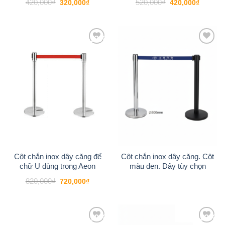
Giá
Giá
Giá
Giá
420,000
₫
520,000
₫
320,000
₫
420,000
₫
gốc
hiện
gốc
hiện
là:
tại
là:
tại
420,000₫.
là:
520,000₫.
là:
320,000₫.
420,000
-12%
Add to
Add to
wishlist
wishlist
Cột chắn inox dây căng đế
Cột chắn inox dây căng. Cột
chữ U dùng trong Aeon
màu đen. Dây tùy chọn
Giá
Giá
820,000
₫
720,000
₫
gốc
hiện
là:
tại
820,000₫.
là:
720,000₫.
-19%
-23%