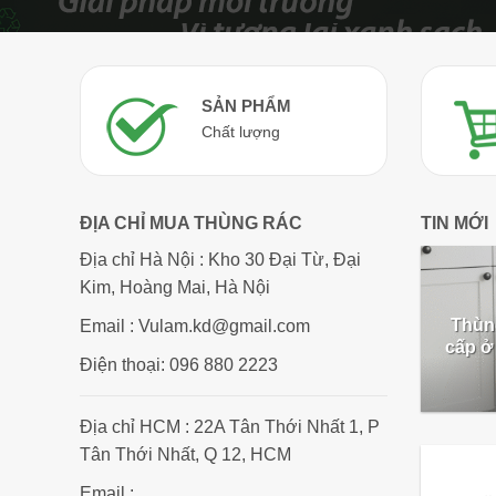
SẢN PHẨM
Chất lượng
ĐỊA CHỈ MUA THÙNG RÁC
TIN MỚI
Địa chỉ Hà Nội : Kho 30 Đại Từ, Đại
Kim, Hoàng Mai, Hà Nội
Thùn
Email : Vulam.kd@gmail.com
cấp ở
Điện thoại: 096 880 2223
Địa chỉ HCM : 22A Tân Thới Nhất 1, P
Tân Thới Nhất, Q 12, HCM
Email :