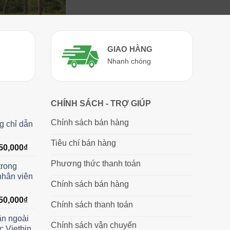
GIAO HÀNG
Nhanh chóng
CHÍNH SÁCH - TRỢ GIÚP
Chính sách bán hàng
g chỉ dẫn
Tiêu chí bán hàng
Giá
50,000
₫
hiện
Phương thức thanh toán
trong
tại
nhân viên
00,000₫.
là:
Chính sách bán hàng
1,450,000₫.
Giá
50,000
₫
Chính sách thanh toán
hiện
ăn ngoài
tại
Chính sách vận chuyển
ác Vietbin