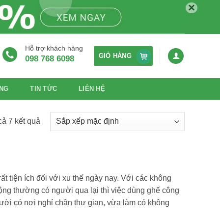
×
Hỗ trợ khách hàng
GIỎ HÀNG
098 768 6098
NG
TIN TỨC
LIÊN HỆ
 cả 7 kết quả
ất tiện ích đối với xu thế ngày nay. Với các không
ng thường có người qua lại thì việc dùng ghế công
ười có nơi nghỉ chân thư gian, vừa làm có không