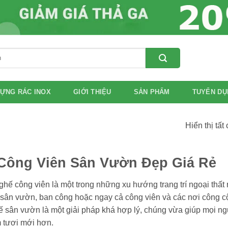
ỰNG RÁC INOX
GIỚI THIỆU
SẢN PHẨM
TUYỂN DỤ
Hiển thị tất
Công Viên Sân Vườn Đẹp Giá Rẻ
hế công viên là một trong những xu hướng trang trí ngoại thất r
sân vườn, ban công hoặc ngay cả công viên và các nơi công cộ
ế sân vườn là một giải pháp khá hợp lý, chúng vừa giúp mọi ng
 tươi mới hơn.