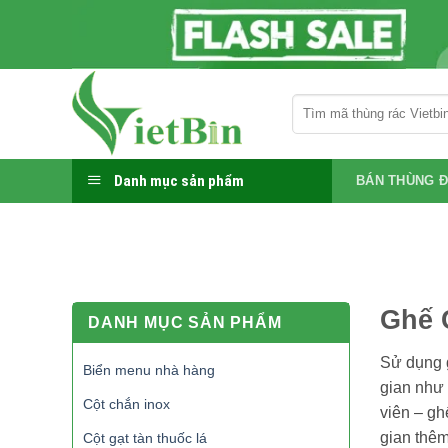
Bỏ
qua
nội
dung
Tìm
kiếm:
Danh mục sản phẩm
BÁN THÙNG Đ
Ghế 
DANH MỤC SẢN PHẨM
Sử dụng g
Biển menu nhà hàng
gian như 
Cột chắn inox
viên – gh
gian thêm
Cột gạt tàn thuốc lá