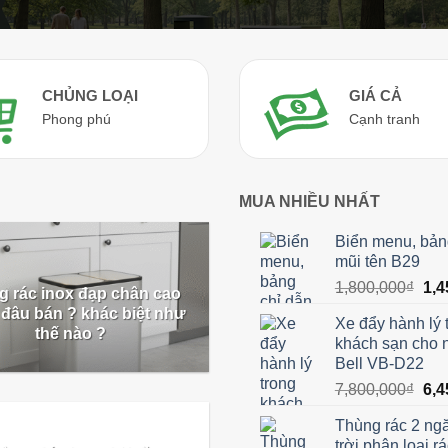
CHỦNG LOẠI
GIÁ CẢ
Phong phú
Cạnh tranh
MUA NHIỀU NHẤT
Biển menu, bản
mũi tên B29
Giá
1,800,000
₫
1,4
g rác inox đạp chân cao
gốc
 đâu bán ? khác biệt như
Xe đẩy hành lý 
là:
thế nào ?
khách sạn cho 
1,8
Bell VB-D22
Giá
7,800,000
₫
6,4
gốc
Thùng rác 2 ng
là:
trời phân loại r