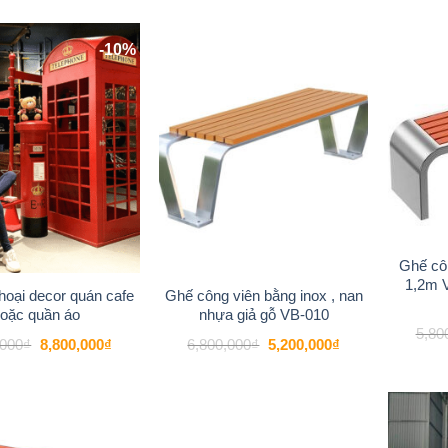
-10%
-24%
Add to
Add to
wishlist
wishlist
Ghế côn
1,2m 
thoại decor quán cafe
Ghế công viên bằng inox , nan
oặc quần áo
nhựa giả gỗ VB-010
5,80
Giá
Giá
Giá
Giá
,000
₫
8,800,000
₫
6,800,000
₫
5,200,000
₫
gốc
hiện
gốc
hiện
là:
tại
là:
tại
9,800,000₫.
là:
6,800,000₫.
là:
8,800,000₫.
5,200,000₫.
-27%
-21%
Add to
Add to