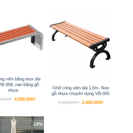
-22%
-25%
Add to
Add to
wishlist
wishlist
g viên bằng inox dài
VB-008, nan bằng gỗ
Ghế công viên dài 1,5m. Nan
nhựa
gỗ nhựa chuyên dụng VB-005
Giá
Giá
0,000
₫
4,500,000
₫
Giá
Giá
3,800,000
₫
2,850,000
₫
gốc
hiện
gốc
hiện
là:
tại
là:
tại
5,800,000₫.
là:
3,800,000₫.
là:
4,500,000₫.
2,850,000₫.
-19%
Add to