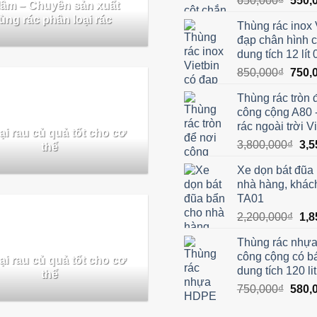
650,000
₫
550,
lâm – Chuyên sản xuất
gốc
ùng rác phân loại rác
Thùng rác inox 
là:
đạp chân hình 
650,0
dung tích 12 lít
Giá
850,000
₫
750,
gốc
Thùng rác tròn 
là:
công cộng A80 
850,0
rác ngoài trời V
ại rau củ quả tốt cho cơ
Giá
3,800,000
₫
3,5
thể
gốc
Xe dọn bát đũa
là:
nhà hàng, khác
3,8
TA01
Giá
2,200,000
₫
1,8
gốc
Thùng rác nhự
là:
công cộng có b
ại rau củ quả tốt cho cơ
2,2
dung tích 120 lit
thể
Giá
750,000
₫
580,
gốc