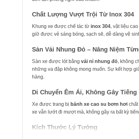
Chất Lượng Vượt Trội Từ Inox 304
Khung xe được chế tác từ
inox 304
, vật liệu ca
giữ được vẻ sáng bóng, sạch sẽ, dễ dàng vệ sinh
Sàn Vải Nhung Đỏ – Nâng Niệm Từn
Sàn xe được lót bằng
vải nỉ nhung đỏ
, không c
những va đập không mong muốn. Sự kết hợp giữa 
hàng.
Di Chuyển Êm Ái, Không Gây Tiếng
Xe được trang bị
bánh xe cao su bơm hơi
chất 
xe vẫn lướt đi mượt mà, không gây ra bất kỳ tiế
Kích Thước Lý Tưởng