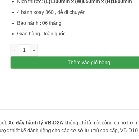
Kích thước:
(L)1100mm x (W)650mm x (H)1800mm
4 bánh xoay 360 , dễ di chuyển
Bảo hành : 06 tháng
Giao hàng : toàn quốc
Xe đẩy hành lý mạ vàng VB-D2A – xe đẩy hành lý cho khách
Thêm vào giỏ hàng
iết.
Xe đẩy hành lý VB-D2A
không chỉ là một công cụ hỗ trợ, 
Được thiết kế dành riêng cho các cơ sở lưu trú cao cấp, VB-D1