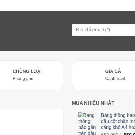
c
hiện
tại
800,000₫.
là:
1,550,000₫.
CHỦNG LOẠI
GIÁ CẢ
Phong phú
Cạnh tranh
MUA NHIỀU NHẤT
Bảng thông báo
đầu cột chắn in
căng khổ A4 ho
Giá