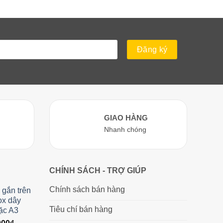
GIAO HÀNG
Nhanh chóng
CHÍNH SÁCH - TRỢ GIÚP
Chính sách bán hàng
 gắn trên
ox dây
Tiêu chí bán hàng
ặc A3
Giá