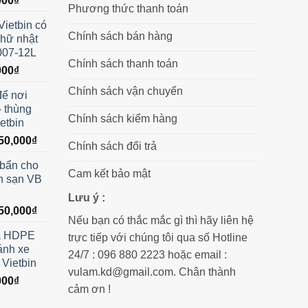
000
₫
Phương thức thanh toán
hiện
Vietbin có
tại
Chính sách bán hàng
chữ nhật
00₫.
là:
 007-12L
550,000₫.
Chính sách thanh toán
Giá
000
₫
hiện
Chính sách vận chuyển
để nơi
tại
- thùng
00₫.
là:
Chính sách kiểm hàng
ietbin
750,000₫.
Giá
50,000
₫
Chính sách đổi trả
hiện
 bẩn cho
tại
Cam kết bảo mật
h sạn VB
00,000₫.
là:
3,550,000₫.
Lưu ý :
Giá
50,000
₫
Nếu bạn có thắc mắc gì thì hãy liên hệ
hiện
a HDPE
trực tiếp với chúng tôi qua số Hotline
tại
ánh xe
00,000₫.
là:
24/7 : 096 880 2223 hoặc email :
 Vietbin
1,850,000₫.
vulam.kd@gmail.com. Chân thành
Giá
000
₫
cảm ơn !
hiện