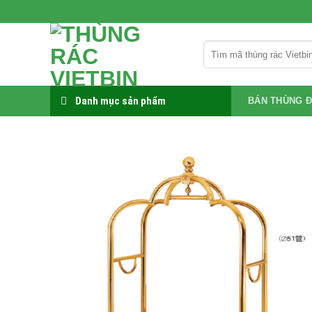
Bỏ
qua
nội
Tìm
dung
kiếm:
Danh mục sản phẩm
BÁN THÙNG Đ
-16%
Add to
wishlist