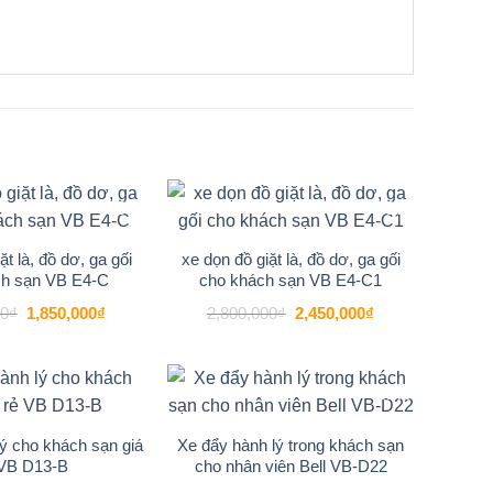
ý, giúp nhân viên Bell dễ dàng vận chuyển đồ từ
 bạn. Hãy để sản phẩm này trở thành điểm nhấn
-29%
-13%
Add to
Add to
wishlist
wishlist
ặt là, đồ dơ, ga gối
xe dọn đồ giặt là, đồ dơ, ga gối
ch sạn VB E4-C
cho khách sạn VB E4-C1
Giá
Giá
Giá
Giá
00
₫
1,850,000
₫
2,800,000
₫
2,450,000
₫
gốc
hiện
gốc
hiện
là:
tại
là:
tại
2,600,000₫.
là:
2,800,000₫.
là:
1,850,000₫.
2,450,000₫.
-16%
-17%
Add to
Add to
wishlist
wishlist
ý cho khách sạn giá
Xe đẩy hành lý trong khách sạn
 VB D13-B
cho nhân viên Bell VB-D22