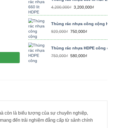
350,000₫.
Giá
Giá
4,200,000
₫
3,200,000
₫
gốc
hiện
là:
tại
4,200,000₫.
là:
Thùng rác nhựa công cộng HDPE 240 lí
3,200,000₫.
Giá
Giá
920,000
₫
750,000
₫
gốc
hiện
là:
tại
 sạn số lượng
920,000₫.
là:
Thùng rác nhựa HDPE công cộng có bánh
750,000₫.
Giá
Giá
750,000
₫
580,000
₫
gốc
hiện
là:
tại
750,000₫.
là:
580,000₫.
mà còn là biểu tượng của sự chuyên nghiệp,
0 mang đến trải nghiệm đẳng cấp từ sảnh chính