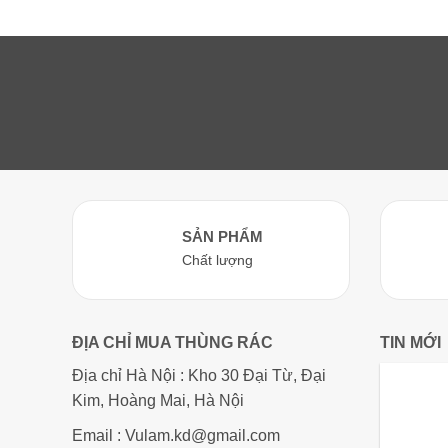
gố
là:
1,
SẢN PHẨM
Chất lượng
ĐỊA CHỈ MUA THÙNG RÁC
TIN MỚI
Địa chỉ Hà Nội : Kho 30 Đại Từ, Đại
Kim, Hoàng Mai, Hà Nội
Email : Vulam.kd@gmail.com