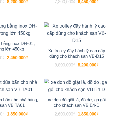
Giá
Giá
Giá
Giá
00
₫
8,200,000
₫
7,800,000
₫
6,450,000
₫
gốc
hiện
gốc
hiện
là:
tại
là:
tại
9,800,000₫.
là:
7,800,000₫.
là:
8,200,000₫.
6,450,000₫.
-13%
-16%
Add to
Add to
wishlist
wishlist
 bằng inox DH-01 ,
ọng lớn 450kg
Xe trolley đẩy hành lý cao cấp
dùng cho khách sạn VB-D15
Giá
Giá
00
₫
2,450,000
₫
gốc
hiện
Giá
Giá
9,800,000
₫
8,200,000
₫
là:
tại
gốc
hiện
2,800,000₫.
là:
là:
tại
2,450,000₫.
9,800,000₫.
là:
8,200,000₫.
-16%
-29%
Add to
Add to
wishlist
wishlist
a bẩn cho nhà hàng,
xe dọn đồ giặt là, đồ dơ, ga gối
 sạn VB TA01
cho khách sạn VB E4-D
Giá
Giá
Giá
Giá
00
₫
1,850,000
₫
2,600,000
₫
1,850,000
₫
gốc
hiện
gốc
hiện
là:
tại
là:
tại
2,200,000₫.
là:
2,600,000₫.
là:
1,850,000₫.
1,850,000₫.