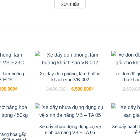
1800mm
, xe đẩy VB-D2A có thể chứa được một lượng lớn hành l
XEM THÊM
uả.
o để khẳng định sự chuyên nghiệp và đẳng cấp của khách sạn
m sóc tận tình ngay từ khoảnh khắc đầu tiên.
-24%
-24%
Add to
Add to
wishlist
wishlist
, làm buồng
Xe đẩy dọn phòng, làm buồng
xe dọn đồ gi
B-E23C
khách sạn VB-002
cho khá
á
Giá
Giá
Giá
500,000
₫
8,600,000
₫
6,500,000
₫
2,600,0
c
hiện
gốc
hiện
tại
là:
tại
600,000₫.
là:
8,600,000₫.
là:
3,500,000₫.
6,500,000₫.
-16%
-14%
Add to
Add to
wishlist
wishlist
Xe đẩy nhựa đựng dụng cụ vệ
Xe đẩy hành l
sinh đa năng VB – TA 05
rẻ
hàng hóa gấp