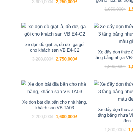
gọn DH02, tải trọng
Giá
Giá
3,600,000
₫
2,250,000
₫
gốc
hiện
Gi
1,850,000
₫
1,
là:
tại
gố
3,600,000₫.
là:
là:
2,250,000₫.
1,
-14%
Add to
wishlist
xe dọn đồ giặt là, đồ dơ, ga gối
cho khách sạn VB E4-C2
Xe đẩy dọn thức ă
tầng bằng nhựa VB
Giá
Giá
3,200,000
₫
2,750,000
₫
gốc
hiện
Gi
1,800,000
₫
1,
là:
tại
gố
3,200,000₫.
là:
là:
2,750,000₫.
1,
-27%
Add to
wishlist
Xe dọn bát đĩa bẩn cho nhà hàng,
khách sạn VB TA03
Xe đẩy dọn thức ă
tầng bằng nhựa 
Giá
Giá
2,200,000
₫
1,600,000
₫
gốc
hiện
đen
là:
tại
2,200,000₫.
là:
Gi
1,800,000
₫
1,
1,600,000₫.