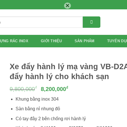
×
ỰNG RÁC INOX
GIỚI THIỆU
SẢN PHẨM
TUYỂN DỤ
Xe đẩy hành lý mạ vàng VB-D2A
đẩy hành lý cho khách sạn
Giá
Giá
₫
₫
9,800,000
8,200,000
gốc
hiện
Khung bằng inox 304
là:
tại
9,800,000₫.
là:
Sàn bằng nỉ nhung đỏ
8,200,000₫.
Có tay đây 2 bên chống rơi hành lý