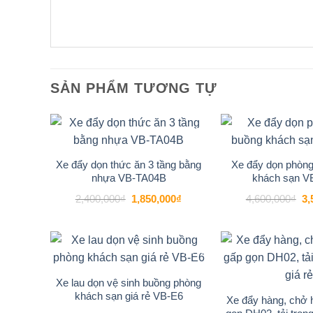
Với kích thước
(L)1100mm x (W)650mm x (H)
sảnh lên phòng một cách nhanh chóng và hiệu q
Xe đẩy hành lý VB-D2A
là sự lựa chọn hoàn hả
tinh tế, giúp mỗi vị khách cảm nhận được sự chă
SẢN PHẨM TƯƠNG TỰ
-23%
Add to
wishlist
Xe đẩy dọn thức ăn 3 tầng bằng
Xe đẩy dọn phòng
nhựa VB-TA04B
khách sạn V
Giá
Giá
Gi
2,400,000
₫
1,850,000
₫
4,600,000
₫
3,
gốc
hiện
gố
là:
tại
là:
2,400,000₫.
là:
4,
1,850,000₫.
-38%
Add to
wishlist
Xe lau dọn vệ sinh buồng phòng
khách sạn giá rẻ VB-E6
Xe đẩy hàng, chở 