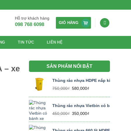
Hỗ trợ khách hàng
GIỎ HÀNG
098 768 6098
NG
TIN TỨC
LIÊN HỆ
SẢN PHẨM NỔI BẬT
 – xe
Thùng rác nhựa HDPE nắp kín dung tích
Giá
Giá
750,000
₫
580,000
₫
gốc
hiện
là:
tại
750,000₫.
là:
Thùng rác nhựa Vietbin có bánh xe dung
580,000₫.
Giá
Giá
450,000
₫
350,000
₫
gốc
hiện
là:
tại
450,000₫.
là:
Thùng rác nhựa 660 lít HDPE size lớn, 