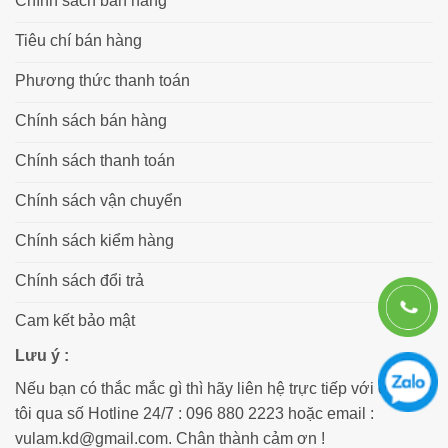
Chính sách bán hàng
Hỗ trợ vận chuyển:
Giao hàng nhanh chóng,
đóng gói cẩn thận bằng khung gỗ để đảm bảo
Tiêu chí bán hàng
tấm Mica không bị trầy xước trong quá trình
Phương thức thanh toán
vận chuyển.
Chính sách bán hàng
6. Thông tin liên hệ đặt hàng
Chính sách thanh toán
Đừng ngần ngại liên hệ với Vietbin để nhận báo
giá chi tiết và tư vấn về các giải pháp phân loại
Chính sách vận chuyển
rác bằng Mica:
Chính sách kiểm hàng
hotline : 096 880 2223
Chính sách đổi trả
website : https://vietbin.vn
Cam kết bảo mật
Lưu ý :
Nếu bạn có thắc mắc gì thì hãy liên hệ trực tiếp với chúng
tôi qua số Hotline 24/7 : 096 880 2223 hoặc email :
vulam.kd@gmail.com. Chân thành cảm ơn !