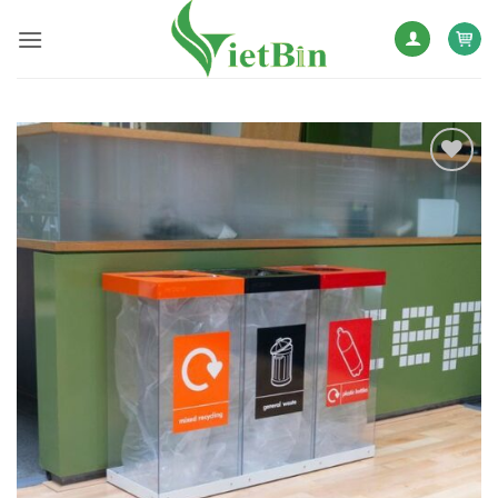
Bỏ
qua
nội
dung
Add to
wishlist