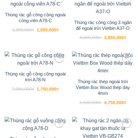
-15%
-20%
để khách hàng có thể dễ dàng
ghép 2, 3 hoặc
Add to
Add to
nhiều thùng cạnh nhau
.
wishlist
wishlist
Thùng rác gỗ công cộng ngoài
công viên A78-C
Thùng rác công cộng 3 ngăn
Khi ghép lại, chúng tạo thành một hệ thống
để ngoài trời Vietbin A37-O
Giá
Giá
1,950,000
₫
1,650,000
₫
phân loại rác đồng bộ và vững chãi.
gốc
hiện
Giá
Giá
là:
tại
4,800,000
₫
3,850,000
₫
gốc
hiện
1,950,000₫.
là:
là:
tại
1,650,000₫.
Bạn có thể yêu cầu Vietbin sơn nắp thép với
4,800,000₫.
là:
3,850
các màu sắc khác nhau (Xanh, Đỏ, Vàng,
-15%
-14%
Trắng) để người dùng dễ dàng phân biệt rác tái
Add to
Add to
chế, rác hữu cơ và rác vô cơ.
wishlist
wishlist
Thùng rác gỗ công cộng ngoài
trời A78-N
Thùng rác thép ngoài trời
3.3. Độ bền thách thức thời gian
Vietbin Box Wood thép dày
Giá
Giá
2,050,000
₫
1,750,000
₫
gốc
hiện
4mm
Mica 5mm của Vietbin có khả năng chống tia cực
là:
tại
2,050,000₫.
là:
Giá
Giá
tím (UV), giúp thùng không bị ngả vàng hay giòn
5,500,000
₫
4,750,000
₫
1,750,000₫.
gốc
hiện
gãy dưới ánh nắng trực tiếp hoặc ánh đèn điện
là:
tại
5,500,000₫.
là:
cường độ cao. Phần nắp thép sơn tĩnh điện bảo
4,750
-15%
-22%
vệ tối đa cốt kim loại bên trong, đảm bảo sản
phẩm luôn bền đẹp sau nhiều năm sử dụng.
Add to
Add to
wishlist
wishlist