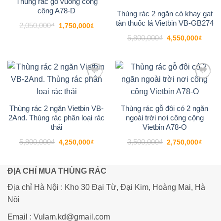
Thùng rác gỗ vuông công
cộng A78-D
4. Ứng dụng thực tế: Từ văn phòng
Thùng rác 2 ngăn có khay gạt
tàn thuốc lá Vietbin VB-GB274
đến các không gian nghệ thuật
Giá
Giá
2,050,000
₫
1,750,000
₫
gốc
hiện
Giá
Giá
là:
tại
5,800,000
₫
4,550,000
₫
Nhờ vẻ ngoài thanh lịch, thùng rác Mica Vietbin
gốc
hiện
2,050,000₫.
là:
là:
tại
1,750,000₫.
hiện đang là lựa chọn hàng đầu cho:
5,800,000₫.
là:
4,550
-27%
-21%
Sảnh khách sạn và Resort:
Nơi yêu cầu sự
Add to
Add to
sạch sẽ tuyệt đối và tính thẩm mỹ cao.
wishlist
wishlist
Thùng rác 2 ngăn Vietbin VB-
Thùng rác gỗ đôi có 2 ngăn
Văn phòng Co-working space:
Phù hợp với
2And. Thùng rác phân loại rác
ngoài trời nơi công cộng
tinh thần sáng tạo và năng động.
thải
Vietbin A78-O
Giá
Giá
Giá
Giá
5,800,000
₫
3,500,000
₫
4,250,000
₫
2,750,000
₫
Bệnh viện thẩm mỹ & Showroom:
Tạo cảm
gốc
hiện
gốc
hiện
là:
tại
là:
tại
giác tin tưởng về một môi trường vệ sinh
5,800,000₫.
là:
3,500,000₫.
là:
4,250,000₫.
2,750
ĐỊA CHỈ MUA THÙNG RÁC
chuẩn mực.
Địa chỉ Hà Nội : Kho 30 Đại Từ, Đại Kim, Hoàng Mai, Hà
Bảo tàng & Trung tâm triển lãm:
Không làm
Nội
ảnh hưởng đến bố cục trưng bày của các tác
Email : Vulam.kd@gmail.com
phẩm nghệ thuật.