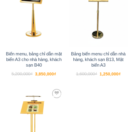
Biển menu, bảng chỉ dẫn mặt
Bảng biển menu chỉ dẫn nhà
biển A3 cho nhà hàng, khách
hàng, khách sạn B13, Mặt
sạn B40
biển A3
Giá
Giá
Giá
Giá
5,200,000
₫
1,600,000
₫
3,850,000
₫
1,250,000
₫
gốc
hiện
gốc
hiện
là:
tại
là:
tại
5,200,000₫.
là:
1,600,000₫.
là:
3,850,000₫.
1,250
-20%
Add to
wishlist