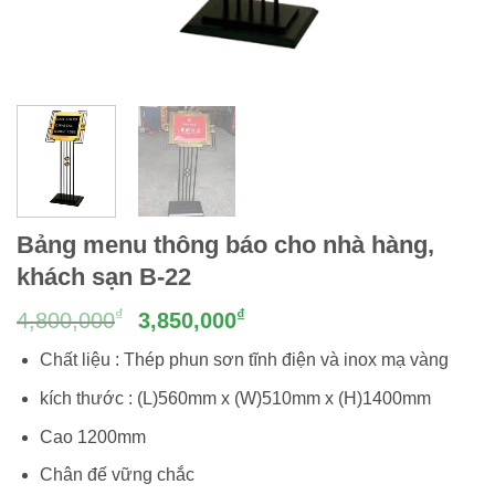
Bảng menu thông báo cho nhà hàng,
khách sạn B-22
Giá
Giá
₫
₫
4,800,000
3,850,000
gốc
hiện
Chất liệu : Thép phun sơn tĩnh điện và inox mạ vàng
là:
tại
4,800,000₫.
là:
kích thước : (L)560mm x (W)510mm x (H)1400mm
3,850,000₫.
Cao 1200mm
Chân đế vững chắc