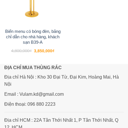
Biển menu có bóng đèn, bảng
chỉ dẫn cho nhà hàng, khách
sạn B39-A
Giá
Giá
4,800,000
₫
3,850,000
₫
gốc
hiện
là:
tại
4,800,000₫.
là:
3,850,000₫.
ĐỊA CHỈ MUA THÙNG RÁC
Địa chỉ Hà Nội : Kho 30 Đại Từ, Đại Kim, Hoàng Mai, Hà
Nội
Email : Vulam.kd@gmail.com
Điện thoại: 096 880 2223
Địa chỉ HCM : 22A Tân Thới Nhất 1, P Tân Thới Nhất, Q
12, HCM