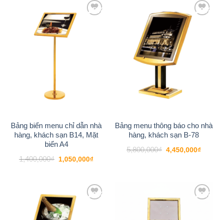
-25%
-23%
Add to
Add to
wishlist
wishlist
Bảng biển menu chỉ dẫn nhà
Bảng menu thông báo cho nhà
hàng, khách sạn B14, Mặt
hàng, khách sạn B-78
biển A4
Giá
Giá
5,800,000
₫
4,450,000
₫
gốc
hiện
Giá
Giá
1,400,000
₫
1,050,000
₫
là:
tại
gốc
hiện
5,800,000₫.
là:
là:
tại
4,450
1,400,000₫.
là:
1,050,000₫.
-26%
-22%
Add to
Add to
wishlist
wishlist