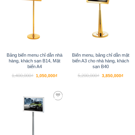
Bảng biển menu chỉ dẫn nhà
Biển menu, bảng chỉ dẫn mặt
hàng, khách sạn B14, Mặt
biển A3 cho nhà hàng, khách
biển A4
sạn B40
Giá
Giá
Giá
Giá
1,400,000
₫
5,200,000
₫
1,050,000
₫
3,850,000
₫
gốc
hiện
gốc
hiện
là:
tại
là:
tại
1,400,000₫.
là:
5,200,000₫.
là:
1,050,000₫.
3,850
-22%
Add to
wishlist