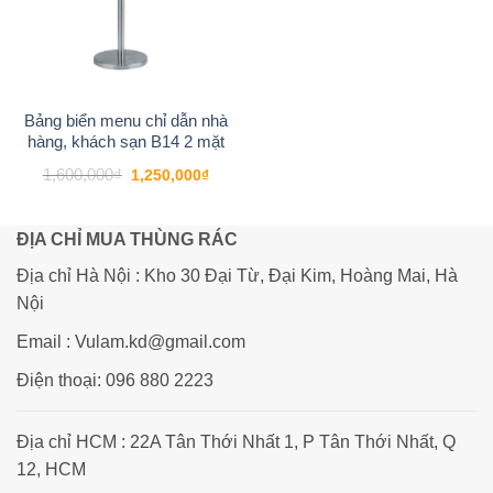
Bảng biển menu chỉ dẫn nhà
hàng, khách sạn B14 2 mặt
Giá
Giá
1,600,000
₫
1,250,000
₫
gốc
hiện
là:
tại
1,600,000₫.
là:
1,250,000₫.
ĐỊA CHỈ MUA THÙNG RÁC
Địa chỉ Hà Nội : Kho 30 Đại Từ, Đại Kim, Hoàng Mai, Hà
Nội
Email : Vulam.kd@gmail.com
Điện thoại: 096 880 2223
Địa chỉ HCM : 22A Tân Thới Nhất 1, P Tân Thới Nhất, Q
12, HCM