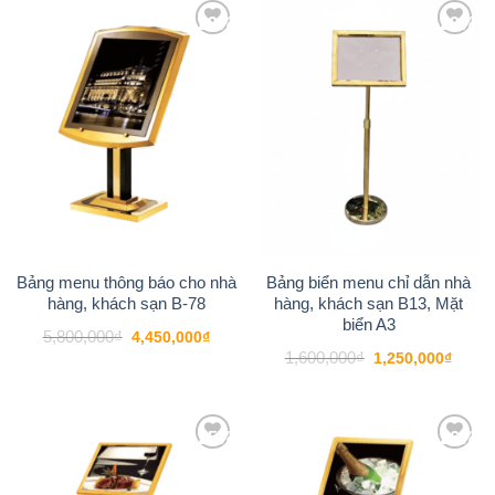
-23%
-22%
Add to
Add to
wishlist
wishlist
Bảng menu thông báo cho nhà
Bảng biển menu chỉ dẫn nhà
hàng, khách sạn B-78
hàng, khách sạn B13, Mặt
biển A3
Giá
Giá
5,800,000
₫
4,450,000
₫
gốc
hiện
Giá
Giá
1,600,000
₫
1,250,000
₫
là:
tại
gốc
hiện
5,800,000₫.
là:
là:
tại
4,450,000₫.
1,600,000₫.
là:
1,250
-25%
-26%
Add to
Add to
wishlist
wishlist