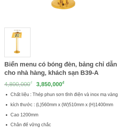
Biển menu có bóng đèn, bảng chỉ dẫn
cho nhà hàng, khách sạn B39-A
Giá
Giá
₫
₫
4,800,000
3,850,000
gốc
hiện
Chất liệu : Thép phun sơn tĩnh điện và inox mạ vàng
là:
tại
4,800,000₫.
là:
kích thước : (L)560mm x (W)510mm x (H)1400mm
3,850,000₫.
Cao 1200mm
Chân đế vững chắc