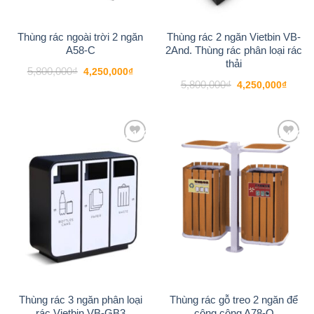
Thùng rác ngoài trời 2 ngăn
Thùng rác 2 ngăn Vietbin VB-
A58-C
2And. Thùng rác phân loại rác
thải
Giá
Giá
5,800,000
₫
4,250,000
₫
gốc
hiện
Giá
Giá
5,800,000
₫
4,250,000
₫
là:
tại
gốc
hiện
5,800,000₫.
là:
là:
tại
4,250,000₫.
5,800,000₫.
là:
4,250
-21%
-14%
Add to
Add to
wishlist
wishlist
Thùng rác 3 ngăn phân loại
Thùng rác gỗ treo 2 ngăn để
rác Vietbin VB-GB3
công cộng A78-Q