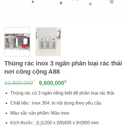
Thùng rác inox 3 ngăn phân loại rác thải
nơi công cộng A88
Giá
Giá
₫
₫
10,800,000
9,600,000
gốc
hiện
Thùng rác có 3 ngăn riêng biệt để phân loại rác thải
là:
tại
10,800,000₫.
là:
Chất liệu : inox 304. In nội dung theo yêu cầu
9,600,000₫.
Màu sắc sản phẩm: Màu inox
Kích thước : (L)1200 x (W)400 x (H)900 mm