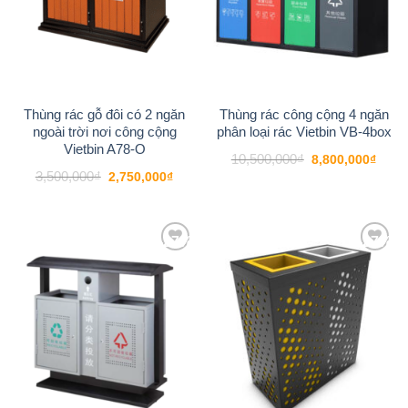
Thùng rác gỗ đôi có 2 ngăn
Thùng rác công cộng 4 ngăn
ngoài trời nơi công cộng
phân loại rác Vietbin VB-4box
Vietbin A78-O
Giá
Giá
10,500,000
₫
8,800,000
₫
gốc
hiện
Giá
Giá
3,500,000
₫
2,750,000
₫
là:
tại
gốc
hiện
10,500,000₫.
là:
là:
tại
8,800
3,500,000₫.
là:
2,750,000₫.
-27%
-27%
Add to
Add to
wishlist
wishlist