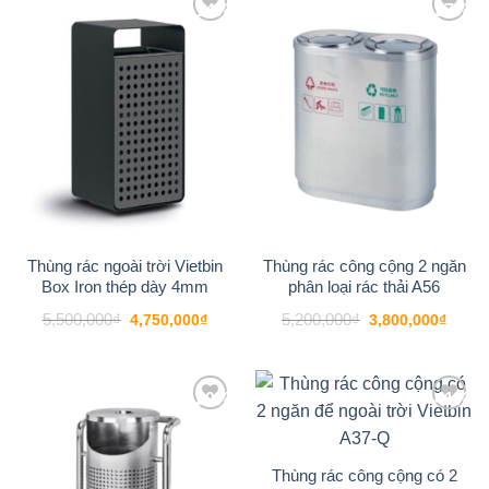
-14%
-27%
Add to
Add to
wishlist
wishlist
Thùng rác ngoài trời Vietbin
Thùng rác công cộng 2 ngăn
Box Iron thép dày 4mm
phân loại rác thải A56
Giá
Giá
Giá
Giá
5,500,000
₫
5,200,000
₫
4,750,000
₫
3,800,000
₫
gốc
hiện
gốc
hiện
là:
tại
là:
tại
5,500,000₫.
là:
5,200,000₫.
là:
4,750,000₫.
3,800
-20%
-41%
Add to
Add to
wishlist
wishlist
Thùng rác công cộng có 2