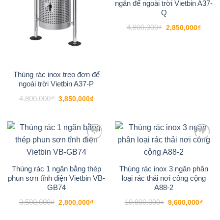
ngăn để ngoài trời Vietbin A37-
Q
Giá
Giá
4,800,000
₫
2,850,000
₫
gốc
hiện
là:
tại
4,800,000₫.
là:
2,850
Thùng rác inox treo đơn để
ngoài trời Vietbin A37-P
Giá
Giá
4,800,000
₫
3,850,000
₫
gốc
hiện
là:
tại
4,800,000₫.
là:
3,850,000₫.
-20%
-11%
Add to
Add to
wishlist
wishlist
Thùng rác 1 ngăn bằng thép
Thùng rác inox 3 ngăn phân
phun sơn tĩnh điện Vietbin VB-
loại rác thải nơi công cộng
GB74
A88-2
Giá
Giá
Giá
Giá
3,500,000
₫
10,800,000
₫
2,800,000
₫
9,600,000
₫
gốc
hiện
gốc
hiện
là:
tại
là:
tại