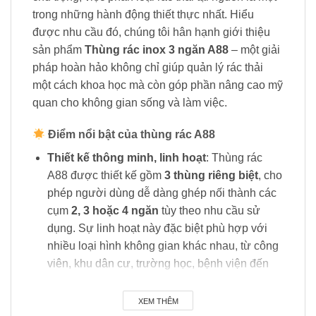
trong những hành động thiết thực nhất. Hiểu
được nhu cầu đó, chúng tôi hân hạnh giới thiệu
sản phẩm
Thùng rác inox 3 ngăn A88
– một giải
pháp hoàn hảo không chỉ giúp quản lý rác thải
một cách khoa học mà còn góp phần nâng cao mỹ
quan cho không gian sống và làm việc.
Điểm nổi bật của thùng rác A88
Thiết kế thông minh, linh hoạt
: Thùng rác
A88 được thiết kế gồm
3 thùng riêng biệt
, cho
phép người dùng dễ dàng ghép nối thành các
cụm
2, 3 hoặc 4 ngăn
tùy theo nhu cầu sử
dụng. Sự linh hoạt này đặc biệt phù hợp với
nhiều loại hình không gian khác nhau, từ công
viên, khu dân cư, trường học, bệnh viện đến
các khu vực công cộng lớn.
XEM THÊM
Chất liệu cao cấp, bền bỉ
: Sản phẩm được