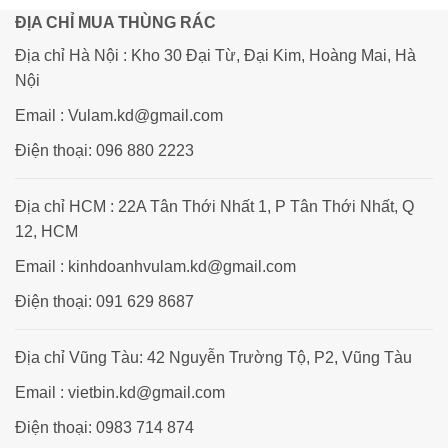
3,500,000₫.
là:
10,800,000₫.
là:
2,800,000₫.
9,600
ĐỊA CHỈ MUA THÙNG RÁC
Địa chỉ Hà Nội : Kho 30 Đại Từ, Đại Kim, Hoàng Mai, Hà
Nội
Email : Vulam.kd@gmail.com
Điện thoại: 096 880 2223
Địa chỉ HCM : 22A Tân Thới Nhất 1, P Tân Thới Nhất, Q
12, HCM
Email : kinhdoanhvulam.kd@gmail.com
Điện thoại: 091 629 8687
Địa chỉ Vũng Tàu: 42 Nguyễn Trường Tộ, P2, Vũng Tàu
Email : vietbin.kd@gmail.com
Điện thoại: 0983 714 874