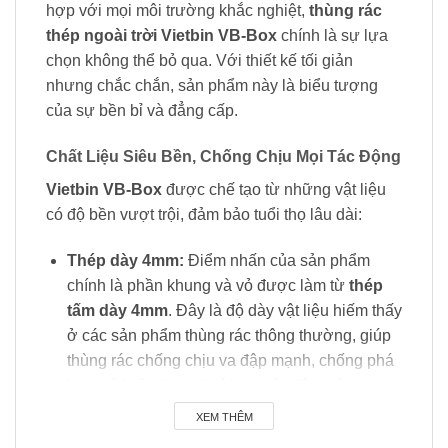
hợp với mọi môi trường khắc nghiệt,
thùng rác
thép ngoài trời Vietbin VB-Box
chính là sự lựa
chọn không thể bỏ qua. Với thiết kế tối giản
nhưng chắc chắn, sản phẩm này là biểu tượng
của sự bền bỉ và đẳng cấp.
Chất Liệu Siêu Bền, Chống Chịu Mọi Tác Động
Vietbin VB-Box
được chế tạo từ những vật liệu
có độ bền vượt trội, đảm bảo tuổi thọ lâu dài:
Thép dày 4mm:
Điểm nhấn của sản phẩm
chính là phần khung và vỏ được làm từ
thép
tấm dày 4mm
. Đây là độ dày vật liệu hiếm thấy
ở các sản phẩm thùng rác thông thường, giúp
thùng rác chống chịu va đập mạnh, chống phá
hoại và biến dạng dưới mọi tác động từ ngoại
lực.
XEM THÊM
Tùy chọn nan gỗ nhựa hoặc thép:
Khách