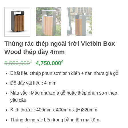
Thùng rác thép ngoài trời Vietbin Box
Wood thép dày 4mm
Giá
Giá
₫
₫
5,500,000
4,750,000
gốc
hiện
Chất liệu : thép phun sơn tĩnh điện + nan nhựa giả gỗ
là:
tại
5,500,000₫.
là:
Độ dày vật liệu : 4 mm
4,750,000₫.
Màu sắc : Màu nhựa giả gỗ hoặc thép phun sơn theo
yêu cầu
Kích thước : 400mm x 400mm x (H)820mm
Thùng đựng rác bên trong bằng tôn mạ kẽm