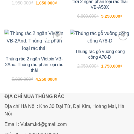
trời 2 ngăn phân loại rác thải
Giá
Giá
1,950,000
₫
1,650,000
₫
gốc
hiện
VB-A58X
là:
tại
1,950,000₫.
là:
Giá
Giá
6,800,000
₫
5,250,000
₫
1,650,000₫.
gốc
hiện
là:
tại
6,800,000₫.
là:
5,250
-27%
-15%
Add to
Add to
wishlist
wishlist
Thùng rác gỗ vuông công
cộng A78-D
Thùng rác 2 ngăn Vietbin VB-
2And. Thùng rác phân loại rác
Giá
Giá
2,050,000
₫
1,750,000
₫
gốc
hiện
thải
là:
tại
2,050,000₫.
là:
Giá
Giá
5,800,000
₫
4,250,000
₫
1,750
gốc
hiện
là:
tại
5,800,000₫.
là:
4,250,000₫.
ĐỊA CHỈ MUA THÙNG RÁC
Địa chỉ Hà Nội : Kho 30 Đại Từ, Đại Kim, Hoàng Mai, Hà
Nội
Email : Vulam.kd@gmail.com