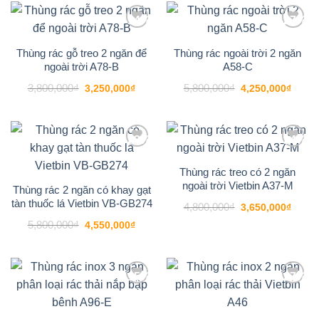
3,850,000₫.
-14%
-27%
Add to
Add to
wishlist
wishlist
Thùng rác gỗ treo 2 ngăn để
Thùng rác ngoài trời 2 ngăn
ngoài trời A78-B
A58-C
Giá
Giá
Giá
Giá
3,800,000
₫
5,800,000
₫
3,250,000
₫
4,250,000
₫
gốc
hiện
gốc
hiện
là:
tại
là:
tại
3,800,000₫.
là:
5,800,000₫.
là:
3,250,000₫.
4,250
-22%
-24%
Add to
Add to
wishlist
wishlist
Thùng rác treo có 2 ngăn
ngoài trời Vietbin A37-M
Thùng rác 2 ngăn có khay gạt
tàn thuốc lá Vietbin VB-GB274
Giá
Giá
4,800,000
₫
3,650,000
₫
gốc
hiện
Giá
Giá
5,800,000
₫
là:
tại
4,550,000
₫
gốc
hiện
4,800,000₫.
là:
là:
tại
3,650
5,800,000₫.
là:
4,550,000₫.
-15%
-27%
Add to
Add to
wishlist
wishlist