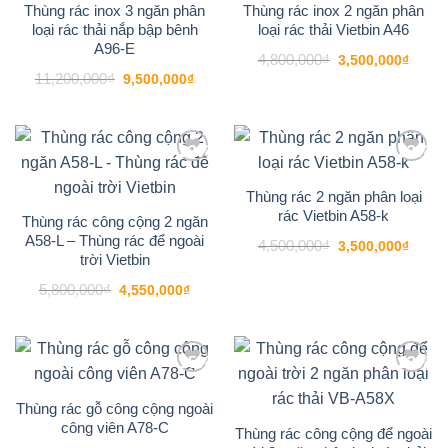
Thùng rác inox 3 ngăn phân
Thùng rác inox 2 ngăn phân
loại rác thải nắp bập bênh
loại rác thải Vietbin A46
A96-E
Giá
Giá
4,800,000
₫
3,500,000
₫
gốc
hiện
Giá
Giá
11,200,000
₫
9,500,000
₫
là:
tại
gốc
hiện
4,800,000₫.
là:
là:
tại
3,500
11,200,000₫.
là:
9,500,000₫.
-22%
-22%
Add to
Add to
wishlist
wishlist
Thùng rác 2 ngăn phân loại
rác Vietbin A58-k
Thùng rác công cộng 2 ngăn
A58-L – Thùng rác để ngoài
Giá
Giá
4,500,000
₫
3,500,000
₫
gốc
hiện
trời Vietbin
là:
tại
4,500,000₫.
là:
Giá
Giá
5,800,000
₫
4,550,000
₫
3,500
gốc
hiện
là:
tại
5,800,000₫.
là:
4,550,000₫.
-15%
-23%
Add to
Add to
wishlist
wishlist
Thùng rác gỗ công cộng ngoài
công viên A78-C
Thùng rác công cộng để ngoài