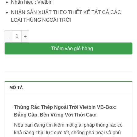
Nhãn hiệu : Vietbin
NHẬN SẢN XUẤT THEO THIẾT KẾ TẤT CẢ CÁC
LOẠI THÙNG NGOÀI TRỜI
Thùng rác thép ngoài trời Vietbin Box Wood thép dày 4mm số 
Thêm vào giỏ hàng
MÔ TẢ
Thùng Rác Thép Ngoài Trời Vietbin VB-Box:
Đẳng Cấp, Bền Vững Với Thời Gian
Nếu bạn đang tìm kiếm một giải pháp thùng rác có
khả năng chịu lực cực tốt, chống phá hoại và phù