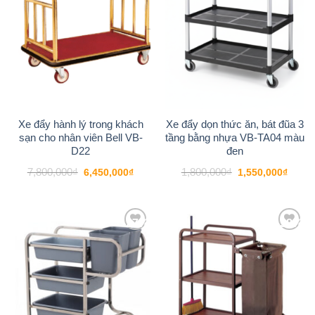
Xe đẩy hành lý trong khách
Xe đẩy dọn thức ăn, bát đũa 3
sạn cho nhân viên Bell VB-
tầng bằng nhựa VB-TA04 màu
D22
đen
Giá
Giá
Giá
Giá
7,800,000
₫
1,800,000
₫
6,450,000
₫
1,550,000
₫
gốc
hiện
gốc
hiện
là:
tại
là:
tại
7,800,000₫.
là:
1,800,000₫.
là:
6,450,000₫.
1,550
-27%
-38%
Add to
Add to
wishlist
wishlist