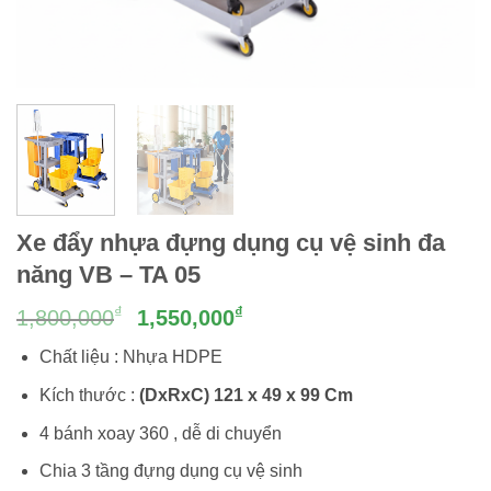
Xe đẩy nhựa đựng dụng cụ vệ sinh đa
năng VB – TA 05
Giá
Giá
₫
₫
1,800,000
1,550,000
gốc
hiện
Chất liệu : Nhựa HDPE
là:
tại
1,800,000₫.
là:
Kích thước :
(DxRxC) 121 x 49 x 99 Cm
1,550,000₫.
4 bánh xoay 360 , dễ di chuyển
Chia 3 tầng đựng dụng cụ vệ sinh