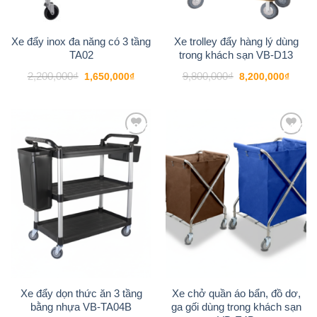
Xe đẩy inox đa năng có 3 tầng
Xe trolley đẩy hàng lý dùng
TA02
trong khách sạn VB-D13
Giá
Giá
Giá
Giá
2,200,000
₫
9,800,000
₫
1,650,000
₫
8,200,000
₫
gốc
hiện
gốc
hiện
là:
tại
là:
tại
2,200,000₫.
là:
9,800,000₫.
là:
1,650,000₫.
8,200
-23%
-14%
Add to
Add to
wishlist
wishlist
Xe đẩy dọn thức ăn 3 tầng
Xe chở quần áo bẩn, đồ dơ,
bằng nhựa VB-TA04B
ga gối dùng trong khách sạn