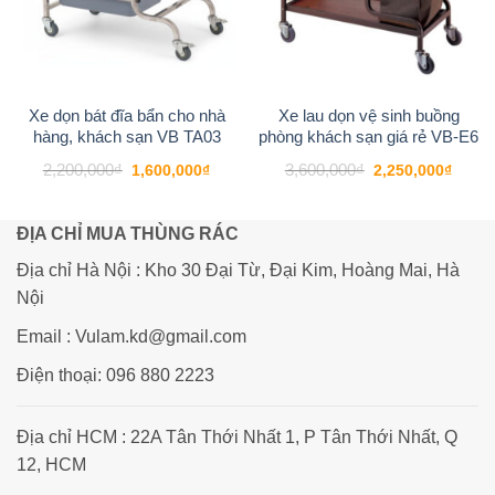
Xe dọn bát đĩa bẩn cho nhà
Xe lau dọn vệ sinh buồng
hàng, khách sạn VB TA03
phòng khách sạn giá rẻ VB-E6
Giá
Giá
Giá
Giá
2,200,000
₫
3,600,000
₫
1,600,000
₫
2,250,000
₫
gốc
hiện
gốc
hiện
là:
tại
là:
tại
2,200,000₫.
là:
3,600,000₫.
là:
1,600,000₫.
2,250
ĐỊA CHỈ MUA THÙNG RÁC
Địa chỉ Hà Nội : Kho 30 Đại Từ, Đại Kim, Hoàng Mai, Hà
Nội
Email : Vulam.kd@gmail.com
Điện thoại: 096 880 2223
Địa chỉ HCM : 22A Tân Thới Nhất 1, P Tân Thới Nhất, Q
12, HCM