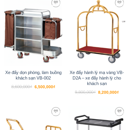
-24%
-16%
Add to
Add to
wishlist
wishlist
Xe đẩy dọn phòng, làm buồng
Xe đẩy hành lý mạ vàng VB-
khách sạn VB-002
D2A – xe đẩy hành lý cho
khách sạn
Giá
Giá
8,600,000
₫
6,500,000
₫
gốc
hiện
Giá
Giá
9,800,000
₫
8,200,000
₫
là:
tại
gốc
hiện
8,600,000₫.
là:
là:
tại
6,500,000₫.
9,800,000₫.
là:
8,200
-17%
-14%
Add to
Add to
wishlist
wishlist