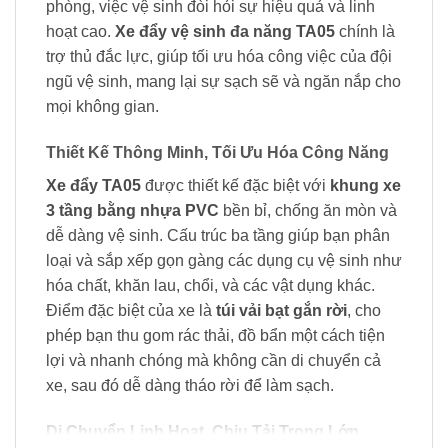
phòng, việc vệ sinh đòi hỏi sự hiệu quả và linh
hoạt cao.
Xe đẩy vệ sinh đa năng TA05
chính là
trợ thủ đắc lực, giúp tối ưu hóa công việc của đội
ngũ vệ sinh, mang lại sự sạch sẽ và ngăn nắp cho
mọi không gian.
Thiết Kế Thông Minh, Tối Ưu Hóa Công Năng
Xe đẩy TA05
được thiết kế đặc biệt với
khung xe
3 tầng bằng nhựa PVC
bền bỉ, chống ăn mòn và
dễ dàng vệ sinh. Cấu trúc ba tầng giúp bạn phân
loại và sắp xếp gọn gàng các dụng cụ vệ sinh như
hóa chất, khăn lau, chổi, và các vật dụng khác.
Điểm đặc biệt của xe là
túi vải bạt gắn rời
, cho
phép bạn thu gom rác thải, đồ bẩn một cách tiện
lợi và nhanh chóng mà không cần di chuyển cả
xe, sau đó dễ dàng tháo rời để làm sạch.
Di Chuyển Linh Hoạt, Chịu Tải Trọng Lớn