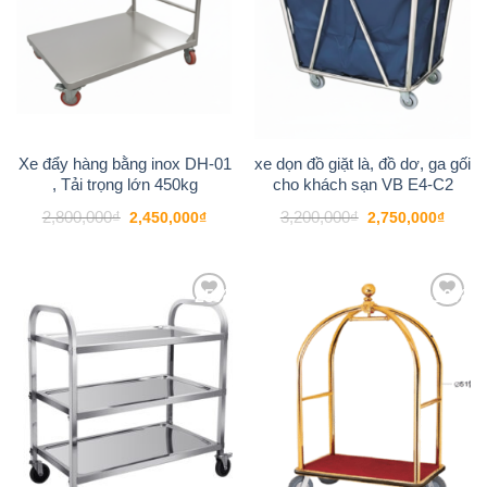
Xe đẩy hàng bằng inox DH-01
xe dọn đồ giặt là, đồ dơ, ga gối
, Tải trọng lớn 450kg
cho khách sạn VB E4-C2
Giá
Giá
Giá
Giá
2,800,000
₫
3,200,000
₫
2,450,000
₫
2,750,000
₫
gốc
hiện
gốc
hiện
là:
tại
là:
tại
2,800,000₫.
là:
3,200,000₫.
là:
2,450,000₫.
2,750
-25%
-16%
Add to
Add to
wishlist
wishlist