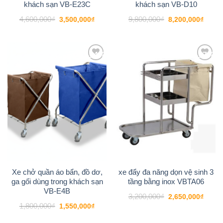
khách sạn VB-E23C
khách sạn VB-D10
Giá
Giá
Giá
Giá
4,600,000
₫
9,800,000
₫
3,500,000
₫
8,200,000
₫
gốc
hiện
gốc
hiện
là:
tại
là:
tại
4,600,000₫.
là:
9,800,000₫.
là:
3,500,000₫.
8,200
-14%
-17%
Add to
Add to
wishlist
wishlist
Xe chở quần áo bẩn, đồ dơ,
xe đẩy đa năng dọn vệ sinh 3
ga gối dùng trong khách sạn
tầng bằng inox VBTA06
VB-E4B
Giá
Giá
3,200,000
₫
2,650,000
₫
gốc
hiện
Giá
Giá
1,800,000
₫
1,550,000
₫
là:
tại
gốc
hiện
3,200,000₫.
là:
là:
tại
2,650