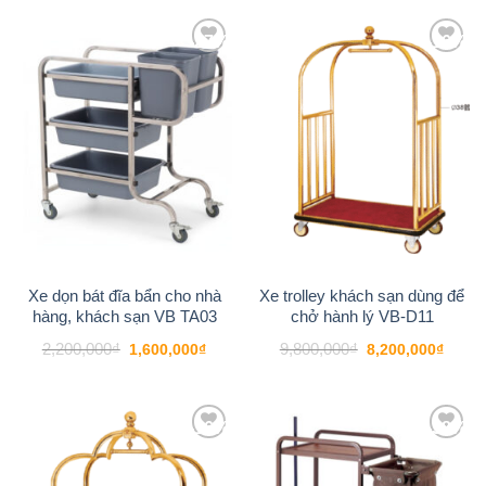
1,800,000₫.
là:
1,550,000₫.
-27%
-16%
Add to
Add to
wishlist
wishlist
Xe dọn bát đĩa bẩn cho nhà
Xe trolley khách sạn dùng để
hàng, khách sạn VB TA03
chở hành lý VB-D11
Giá
Giá
Giá
Giá
2,200,000
₫
9,800,000
₫
1,600,000
₫
8,200,000
₫
gốc
hiện
gốc
hiện
là:
tại
là:
tại
2,200,000₫.
là:
9,800,000₫.
là:
1,600,000₫.
8,200
-16%
-38%
Add to
Add to
wishlist
wishlist