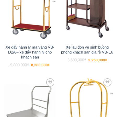
Xe đẩy hành lý mạ vàng VB-
Xe lau dọn vệ sinh buồng
D2A – xe đẩy hành lý cho
phòng khách sạn giá rẻ VB-E6
khách sạn
Giá
Giá
3,600,000
₫
2,250,000
₫
gốc
hiện
Giá
Giá
9,800,000
₫
8,200,000
₫
là:
tại
gốc
hiện
3,600,000₫.
là:
là:
tại
2,250
9,800,000₫.
là:
8,200,000₫.
-13%
-16%
Add to
Add to
wishlist
wishlist