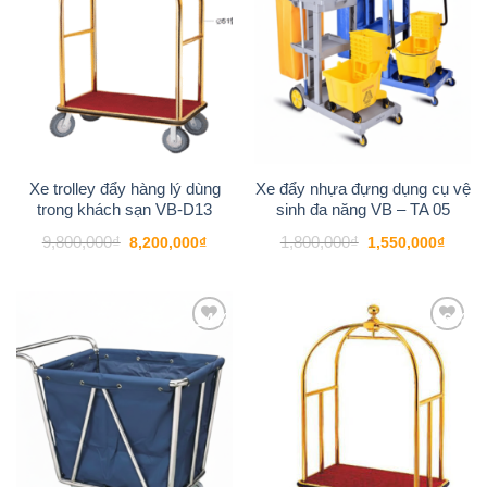
Xe trolley đẩy hàng lý dùng
Xe đẩy nhựa đựng dụng cụ vệ
trong khách sạn VB-D13
sinh đa năng VB – TA 05
Giá
Giá
Giá
Giá
9,800,000
₫
1,800,000
₫
8,200,000
₫
1,550,000
₫
gốc
hiện
gốc
hiện
là:
tại
là:
tại
9,800,000₫.
là:
1,800,000₫.
là:
8,200,000₫.
1,550
-14%
-16%
Add to
Add to
wishlist
wishlist