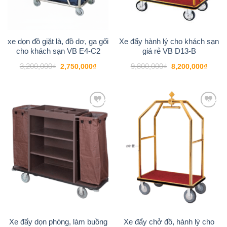
xe dọn đồ giặt là, đồ dơ, ga gối
Xe đẩy hành lý cho khách sạn
cho khách sạn VB E4-C2
giá rẻ VB D13-B
Giá
Giá
Giá
Giá
3,200,000
₫
9,800,000
₫
2,750,000
₫
8,200,000
₫
gốc
hiện
gốc
hiện
là:
tại
là:
tại
3,200,000₫.
là:
9,800,000₫.
là:
2,750,000₫.
8,200
-24%
-16%
Add to
Add to
wishlist
wishlist
Xe đẩy dọn phòng, làm buồng
Xe đẩy chở đồ, hành lý cho