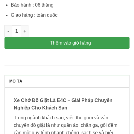
Bảo hành : 06 tháng
Giao hàng : toàn quốc
xe dọn đồ giặt là, đồ dơ, ga gối cho khách sạn VB E4-C số lượ
Thêm vào giỏ hàng
MÔ TẢ
Xe Chở Đồ Giặt Là E4C – Giải Pháp Chuyên
Nghiệp Cho Khách Sạn
Trong ngành khách sạn, việc thu gom và vận
chuyển đồ giặt là như quần áo, chăn ga, gối đệm
cần một quy trình nhanh chóng, sạch sẽ và hiệu