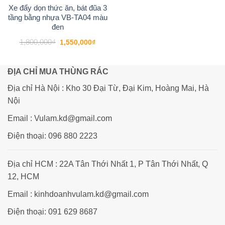
Xe đẩy dọn thức ăn, bát đũa 3
tầng bằng nhựa VB-TA04 màu
đen
Giá
Giá
1,800,000
₫
1,550,000
₫
gốc
hiện
là:
tại
1,800,000₫.
là:
1,550,000₫.
ĐỊA CHỈ MUA THÙNG RÁC
Địa chỉ Hà Nội : Kho 30 Đại Từ, Đại Kim, Hoàng Mai, Hà
Nội
Email : Vulam.kd@gmail.com
Điện thoại: 096 880 2223
Địa chỉ HCM : 22A Tân Thới Nhất 1, P Tân Thới Nhất, Q
12, HCM
Email : kinhdoanhvulam.kd@gmail.com
Điện thoại: 091 629 8687