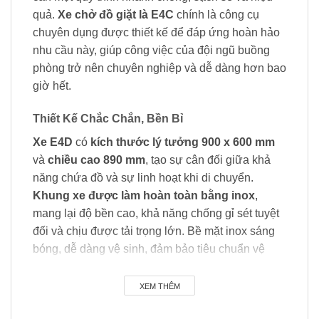
quả.
Xe chở đồ giặt là E4C
chính là công cụ
chuyên dụng được thiết kế để đáp ứng hoàn hảo
nhu cầu này, giúp công việc của đội ngũ buồng
phòng trở nên chuyên nghiệp và dễ dàng hơn bao
giờ hết.
Thiết Kế Chắc Chắn, Bền Bỉ
Xe E4D
có
kích thước lý tưởng 900 x 600 mm
và
chiều cao 890 mm
, tạo sự cân đối giữa khả
năng chứa đồ và sự linh hoạt khi di chuyển.
Khung xe được làm hoàn toàn bằng inox
,
mang lại độ bền cao, khả năng chống gỉ sét tuyệt
đối và chịu được tải trọng lớn. Bề mặt inox sáng
bóng, dễ dàng vệ sinh, đảm bảo tiêu chuẩn vệ
sinh khắt khe của ngành khách sạn.
XEM THÊM
Túi Vải Tiện Lợi, Chống Thấm Nước