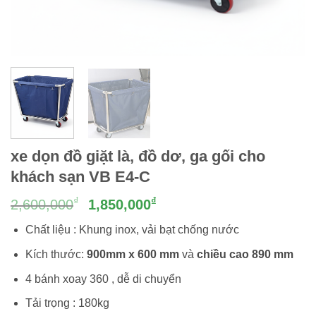
xe dọn đồ giặt là, đồ dơ, ga gối cho
khách sạn VB E4-C
Giá
Giá
₫
₫
2,600,000
1,850,000
gốc
hiện
Chất liệu : Khung inox, vải bạt chống nước
là:
tại
2,600,000₫.
là:
Kích thước:
900mm x 600 mm
và
chiều cao 890 mm
1,850,000₫.
4 bánh xoay 360 , dễ di chuyển
Tải trọng : 180kg