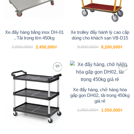
Xe đẩy hàng bằng inox DH-01
Xe trolley đẩy hành lý cao cấp
, Tải trọng lớn 450kg
dùng cho khách sạn VB-D15
Giá
Giá
Giá
Giá
2,800,000
₫
9,800,000
₫
2,450,000
₫
8,200,000
₫
gốc
hiện
gốc
hiện
là:
tại
là:
tại
2,800,000₫.
là:
9,800,000₫.
là:
2,450,000₫.
8,200
-14%
-16%
Add to
Add to
wishlist
wishlist
Xe đẩy hàng, chở hàng hóa
gấp gọn DH02, tải trọng 450kg
giá rẻ
Giá
Giá
1,850,000
₫
1,550,000
₫
gốc
hiện
là:
tại
1,850,000₫.
là:
1,550