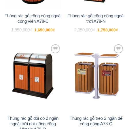
Thùng rác gỗ công cộng ngoài
Thùng rác gỗ công cộng ngoài
công viên A78-C
trời A78-N
Giá
Giá
Giá
Giá
1,950,000
₫
2,050,000
₫
1,650,000
₫
1,750,000
₫
gốc
hiện
gốc
hiện
là:
tại
là:
tại
1,950,000₫.
là:
2,050,000₫.
là:
1,650,000₫.
1,750
-21%
-14%
Add to
Add to
wishlist
wishlist
Thùng rác gỗ đôi có 2 ngăn
Thùng rác gỗ treo 2 ngăn để
ngoài trời nơi công cộng
công cộng A78-Q