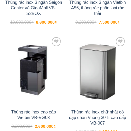
Thùng rác inox 3 ngăn Saigon
Thùng rác inox 3 ngăn Vietbin
Center và GigaMall VB-
A96, thùng rác phân loại rác
S3BOX
thải
Giá
Giá
Giá
Giá
10,800,000
₫
9,200,000
₫
8,600,000
₫
7,500,000
₫
gốc
hiện
gốc
hiện
là:
tại
là:
tại
10,800,000₫.
là:
9,200,000₫.
là:
8,600,000₫.
7,500
-19%
-18%
Add to
Add to
wishlist
wishlist
Thùng rác inox cao cấp
Thùng rác inox chữ nhật có
Vietbin VB-VG03
đạp chân Vuông 30 lit cao cấp
VB-007
Giá
Giá
3,200,000
₫
2,600,000
₫
gốc
hiện