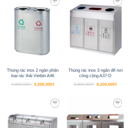
-27%
-16%
Add to
Add to
wishlist
wishlist
Thùng rác inox 2 ngăn phân
Thùng rác inox 3 ngăn để nơi
loại rác thải Vietbin A46
công cộng A37-D
Giá
Giá
Giá
Giá
4,800,000
₫
9,800,000
₫
3,500,000
₫
8,200,000
₫
gốc
hiện
gốc
hiện
là:
tại
là:
tại
4,800,000₫.
là:
9,800,000₫.
là:
3,500,000₫.
8,200
-15%
-11%
Add to
Add to
wishlist
wishlist