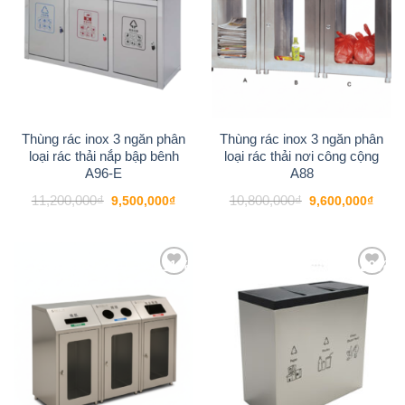
Thùng rác inox 3 ngăn phân
Thùng rác inox 3 ngăn phân
loại rác thải nắp bập bênh
loại rác thải nơi công cộng
A96-E
A88
Giá
Giá
Giá
Giá
11,200,000
₫
10,800,000
₫
9,500,000
₫
9,600,000
₫
gốc
hiện
gốc
hiện
là:
tại
là:
tại
11,200,000₫.
là:
10,800,000₫.
là:
9,500,000₫.
9,600
-11%
-20%
Add to
Add to
wishlist
wishlist