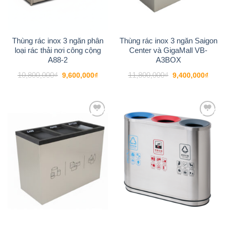
Thùng rác inox 3 ngăn phân
Thùng rác inox 3 ngăn Saigon
loại rác thải nơi công cộng
Center và GigaMall VB-
A88-2
A3BOX
Giá
Giá
Giá
Giá
10,800,000
₫
11,800,000
₫
9,600,000
₫
9,400,000
₫
gốc
hiện
gốc
hiện
là:
tại
là:
tại
10,800,000₫.
là:
11,800,000₫.
là:
9,600,000₫.
9,400
-20%
-18%
Add to
Add to
wishlist
wishlist