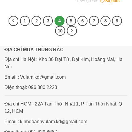
Giá
Giá
1,650,000
₫
1,350,000
₫
là:
tại
gốc
hiện
3,200,000₫.
là:
là:
tại
2,600,000₫.
1,650,000₫.
là:
1,350
1
2
3
4
5
6
7
8
9
10
ĐỊA CHỈ MUA THÙNG RÁC
Địa chỉ Hà Nội : Kho 30 Đại Từ, Đại Kim, Hoàng Mai, Hà
Nội
Email : Vulam.kd@gmail.com
Điện thoại: 096 880 2223
Địa chỉ HCM : 22A Tân Thới Nhất 1, P Tân Thới Nhất, Q
12, HCM
Email : kinhdoanhvulam.kd@gmail.com
Điện thoại: 091 629 8687