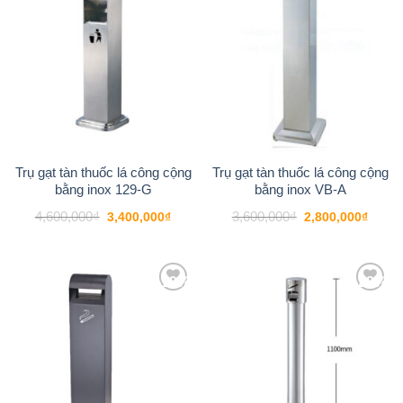
Trụ gạt tàn thuốc lá công cộng
Trụ gạt tàn thuốc lá công cộng
bằng inox 129-G
bằng inox VB-A
Giá
Giá
Giá
Giá
4,600,000
₫
3,600,000
₫
3,400,000
₫
2,800,000
₫
gốc
hiện
gốc
hiện
là:
tại
là:
tại
4,600,000₫.
là:
3,600,000₫.
là:
3,400,000₫.
2,800
-19%
-28%
Add to
Add to
wishlist
wishlist