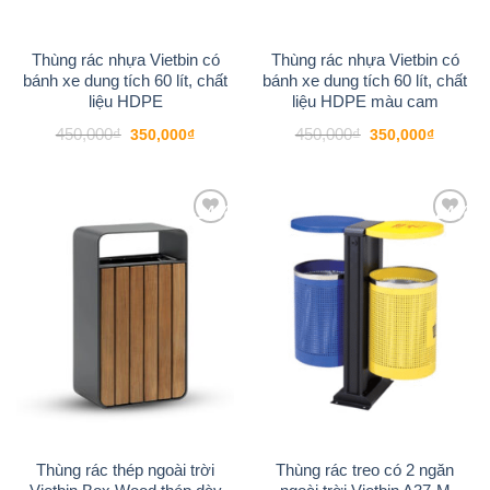
Thùng rác nhựa Vietbin có
Thùng rác nhựa Vietbin có
bánh xe dung tích 60 lít, chất
bánh xe dung tích 60 lít, chất
liệu HDPE
liệu HDPE màu cam
Giá
Giá
Giá
Giá
450,000
₫
450,000
₫
350,000
₫
350,000
₫
gốc
hiện
gốc
hiện
là:
tại
là:
tại
450,000₫.
là:
450,000₫.
là:
350,000₫.
350,000
-14%
-24%
Add to
Add to
wishlist
wishlist
Thùng rác thép ngoài trời
Thùng rác treo có 2 ngăn