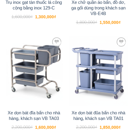
Trụ inox gạt tàn thuốc lá công
Xe chở quần áo bẩn, đồ dơ,
cộng bằng inox 129-C
ga gối dùng trong khách sạn
VB-E4B
Giá
Giá
1,600,000
₫
1,300,000
₫
gốc
hiện
Giá
Giá
1,800,000
₫
1,550,000
₫
là:
tại
gốc
hiện
1,600,000₫.
là:
là:
tại
1,300,000₫.
1,800,000₫.
là:
1,550
-27%
-16%
Add to
Add to
wishlist
wishlist
Xe dọn bát đĩa bẩn cho nhà
Xe dọn bát đũa bẩn cho nhà
hàng, khách sạn VB TA03
hàng, khách sạn VB TA01
Giá
Giá
Giá
Giá
2,200,000
₫
2,200,000
₫
1,600,000
₫
1,850,000
₫
gốc
hiện
gốc
hiện