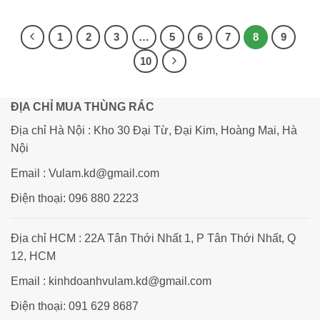
là:
tại
là:
tại
2,200,000₫.
là:
2,200,000₫.
là:
1,600,000₫.
1,850
1
2
3
…
5
6
7
8
9
10
ĐỊA CHỈ MUA THÙNG RÁC
Địa chỉ Hà Nội : Kho 30 Đại Từ, Đại Kim, Hoàng Mai, Hà
Nội
Email : Vulam.kd@gmail.com
Điện thoại: 096 880 2223
Địa chỉ HCM : 22A Tân Thới Nhất 1, P Tân Thới Nhất, Q
12, HCM
Email : kinhdoanhvulam.kd@gmail.com
Điện thoại: 091 629 8687