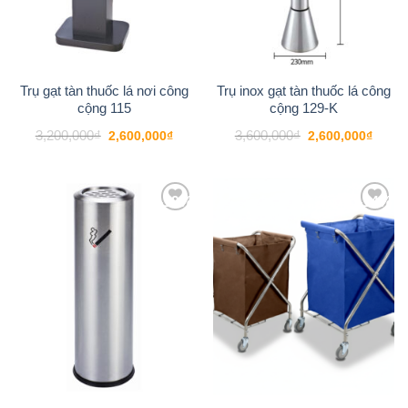
Trụ gạt tàn thuốc lá nơi công
Trụ inox gạt tàn thuốc lá công
cộng 115
cộng 129-K
Giá
Giá
Giá
Giá
3,200,000
₫
3,600,000
₫
2,600,000
₫
2,600,000
₫
gốc
hiện
gốc
hiện
là:
tại
là:
tại
3,200,000₫.
là:
3,600,000₫.
là:
2,600,000₫.
2,600
-19%
-14%
Add to
Add to
wishlist
wishlist