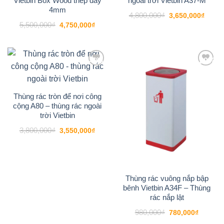
Vietbin Box Wood thép dày
ngoài trời Vietbin A37-M
4mm
Giá
Giá
4,800,000
₫
3,650,000
₫
gốc
hiện
Giá
Giá
5,500,000
₫
4,750,000
₫
là:
tại
gốc
hiện
4,800,000₫.
là:
là:
tại
3,650
5,500,000₫.
là:
4,750,000₫.
-7%
-20%
Add to
Add to
wishlist
wishlist
Thùng rác tròn để nơi công
cộng A80 – thùng rác ngoài
trời Vietbin
Giá
Giá
3,800,000
₫
3,550,000
₫
gốc
hiện
là:
tại
3,800,000₫.
là:
3,550,000₫.
Thùng rác vuông nắp bập
bênh Vietbin A34F – Thùng
rác nắp lật
Giá
Giá
980,000
₫
780,000
₫
gốc
hiện