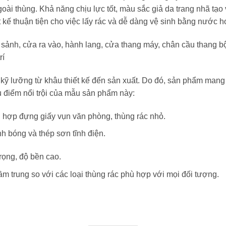
ài thùng. Khả năng chịu lực tốt, màu sắc giả da trang nhã tạo
 kế thuận tiện cho việc lấy rác và dễ dàng vệ sinh bằng nước
 sảnh, cửa ra vào, hành lang, cửa thang máy, chân cầu thang bộ 
rí
kỹ lưỡng từ khâu thiết kế đến sản xuất. Do đó, sản phẩm mang n
u điểm nổi trội của mẫu sản phẩm này:
hợp đựng giấy vụn văn phòng, thùng rác nhỏ.
h bóng và thép sơn tĩnh điện.
rọng, độ bền cao.
m trung so với các loại thùng rác phù hợp với mọi đối tượng.