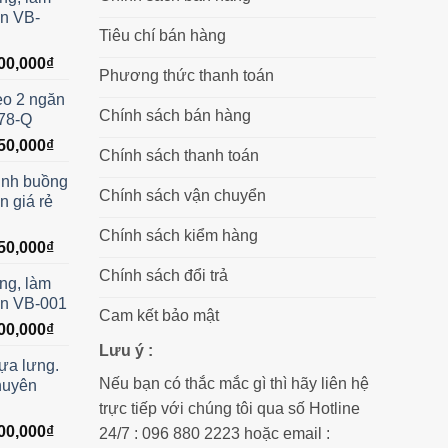
n VB-
Tiêu chí bán hàng
Giá
00,000
₫
Phương thức thanh toán
hiện
reo 2 ngăn
tại
Chính sách bán hàng
78-Q
00,000₫.
là:
Giá
50,000
₫
3,500,000₫.
Chính sách thanh toán
hiện
inh buồng
tại
Chính sách vận chuyển
 giá rẻ
00,000₫.
là:
3,250,000₫.
Chính sách kiểm hàng
Giá
50,000
₫
hiện
Chính sách đổi trả
ng, làm
tại
ạn VB-001
00,000₫.
là:
Cam kết bảo mật
Giá
00,000
₫
2,250,000₫.
hiện
Lưu ý :
ựa lưng.
tại
Nếu bạn có thắc mắc gì thì hãy liên hệ
huyên
00,000₫.
là:
trực tiếp với chúng tôi qua số Hotline
6,500,000₫.
Giá
00,000
₫
24/7 : 096 880 2223 hoặc email :