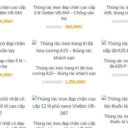
 chân cao cấp
Thùng rác inox đạp chân cao cấp
Thùng rác i
etbin VB-044
5 lit Vietbin VB-044 – Chống vân
A96, thùng rá
tay
á
Giá
0,000
₫
9,200,0
c
hiện
Giá
Giá
480,000
₫
350,000
₫
tại
gốc
hiện
0,000₫.
là:
là:
tại
550,000₫.
480,000₫.
là:
350,000₫.
-21%
-22%
Add to
Add to
wishlist
wishlist
p chân 5 lít –
Thùng rác in
 tay
lật A35-P
Thùng rác inox trang trí đá hoa
cương A15 – thùng rác khách sạn
á
Giá
0,000
₫
2,200,0
c
hiện
Giá
Giá
1,600,000
₫
1,250,000
₫
tại
gốc
hiện
0,000₫.
là:
là:
tại
300,000₫.
1,600,000₫.
là:
1,250,000₫.
-18%
-20%
Add to
Add to
wishlist
wishlist
Thùng rác in
thuốc lá 
ữ nhật có đạp
Thùng rác inox đạp chân cao cấp