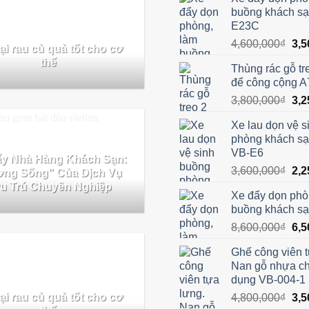
buồng khách sạ
E23C
Giá
4,600,000
₫
3,5
ại rau củ quả tốt cho cơ
gốc
thể
Thùng rác gỗ t
là:
để công cộng A
4,6
Giá
3,800,000
₫
3,2
gốc
Xe lau dọn vệ s
là:
phòng khách sạn
3,8
VB-E6
ẩy Nhà Hàng Khách Sạn:
Giá
3,600,000
₫
2,2
ng Sống” Của Dịch Vụ
gốc
u Trú Chuyên Nghiệp
Xe đẩy dọn phò
là:
buồng khách s
3,6
Giá
8,600,000
₫
6,5
gốc
Ghế công viên t
là:
Nan gỗ nhựa c
8,6
dụng VB-004-1
ại rau củ quả tốt cho cơ
Giá
4,800,000
₫
3,5