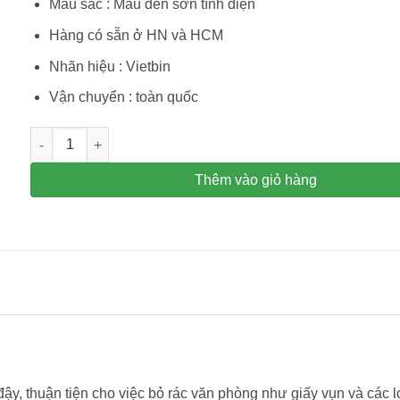
Màu sắc : Màu đen sơn tĩnh điện
Hàng có sẵn ở HN và HCM
Nhãn hiệu : Vietbin
Vận chuyển : toàn quốc
Thùng đựng rác tròn dùng cho văn phòng Vietbin 1 lớp A36
Thêm vào giỏ hàng
ậy, thuận tiện cho việc bỏ rác văn phòng như giấy vụn và các 