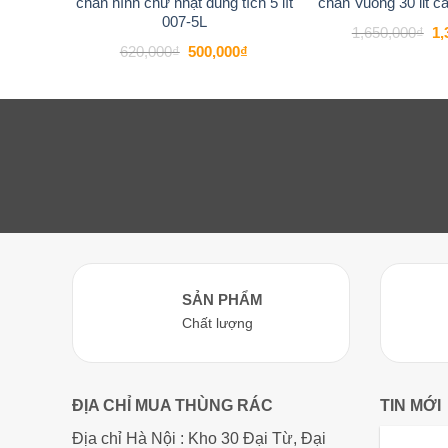
chân hình chữ nhật dung tích 5 lít
chân Vuông 30 lit 
007-5L
Gi
1,650,000
₫
1,
gố
Giá
Giá
620,000
₫
500,000
₫
là:
gốc
hiện
1,
là:
tại
620,000₫.
là:
500,000₫.
SẢN PHẨM
Chất lượng
ĐỊA CHỈ MUA THÙNG RÁC
TIN MỚI
Địa chỉ Hà Nội : Kho 30 Đại Từ, Đại