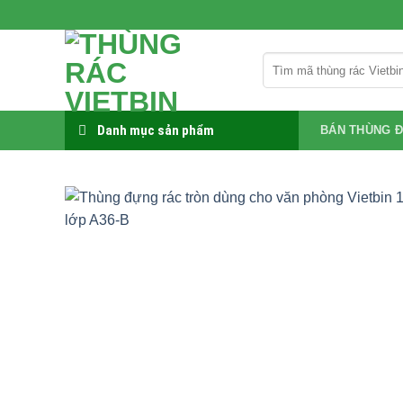
Bỏ
qua
nội
Tìm
dung
kiếm:
Danh mục sản phẩm
BÁN THÙNG Đ
-17%
Add to
wishlist