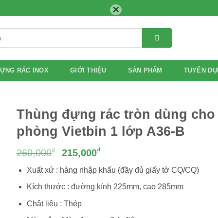
×
ỰNG RÁC INOX
GIỚI THIỆU
SẢN PHẨM
TUYỂN DỤ
Thùng đựng rác tròn dùng cho
phòng Vietbin 1 lớp A36-B
Giá
Giá
₫
₫
260,000
215,000
gốc
hiện
Xuất xứ : hàng nhập khẩu (đầy đủ giấy tờ CQ/CQ)
là:
tại
260,000₫.
là:
Kích thước : đường kính 225mm, cao 285mm
215,000₫.
Chât liệu : Thép