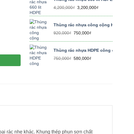
350,000₫.
Giá
Giá
4,200,000
₫
3,200,000
₫
gốc
hiện
là:
tại
4,200,000₫.
là:
Thùng rác nhựa công cộng HDPE 240 lí
3,200,000₫.
Giá
Giá
920,000
₫
750,000
₫
gốc
hiện
là:
tại
-B số lượng
920,000₫.
là:
Thùng rác nhựa HDPE công cộng có bánh
750,000₫.
Giá
Giá
750,000
₫
580,000
₫
gốc
hiện
là:
tại
750,000₫.
là:
580,000₫.
loại rác nhẹ khác. Khung thép phun sơn chất