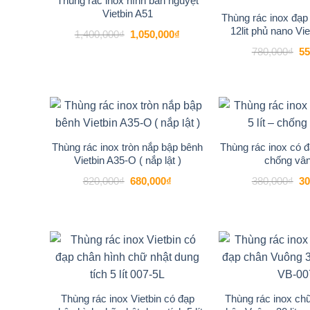
Thùng rác inox hình bán nguyệt
Vietbin A51
Thùng rác inox đạp
Bán thùng rác văn phòng
12lit phủ nano Vi
Giá
Giá
1,400,000
₫
1,050,000
₫
gốc
hiện
Gi
Các bạn hãy liên hệ trực tiếp để có giá tốt nhất !
780,000
₫
55
là:
tại
gố
1,400,000₫.
là:
là:
1,050,000₫.
78
-17%
Add to
wishlist
Thùng rác inox tròn nắp bập bênh
Thùng rác inox có đạ
Vietbin A35-O ( nắp lật )
chống vân
Giá
Giá
Gi
820,000
₫
680,000
₫
380,000
₫
30
gốc
hiện
gố
là:
tại
là:
820,000₫.
là:
38
680,000₫.
-19%
Add to
wishlist
Thùng rác inox Vietbin có đạp
Thùng rác inox ch