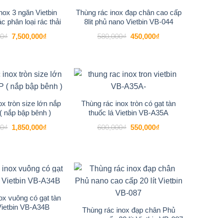
nox 3 ngăn Vietbin
Thùng rác inox đạp chân cao cấp
c phân loại rác thải
8lit phủ nano Vietbin VB-044
Giá
Giá
Giá
Giá
00
₫
7,500,000
₫
580,000
₫
450,000
₫
gốc
hiện
gốc
hiện
là:
tại
là:
tại
9,200,000₫.
là:
580,000₫.
là:
7,500,000₫.
450,000₫.
-16%
-8%
Add to
Add to
wishlist
wishlist
ox tròn size lớn nắp
Thùng rác inox tròn có gạt tàn
 ( nắp bập bênh )
thuốc lá Vietbin VB-A35A
Giá
Giá
Giá
Giá
00
₫
1,850,000
₫
600,000
₫
550,000
₫
gốc
hiện
gốc
hiện
là:
tại
là:
tại
2,200,000₫.
là:
600,000₫.
là:
1,850,000₫.
550,000₫.
-15%
-21%
Add to
Add to
wishlist
wishlist
ox vuông có gạt tàn
Vietbin VB-A34B
Thùng rác inox đạp chân Phủ