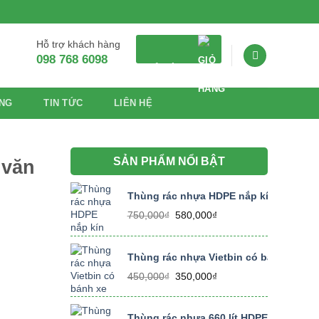
Hỗ trợ khách hàng
098 768 6098
GIỎ HÀNG
NG
TIN TỨC
LIÊN HỆ
SẢN PHẨM NỔI BẬT
 văn
Thùng rác nhựa HDPE nắp kín dung tích
Giá
Giá
750,000
₫
580,000
₫
gốc
hiện
là:
tại
750,000₫.
là:
Thùng rác nhựa Vietbin có bánh xe dung
580,000₫.
Giá
Giá
450,000
₫
350,000
₫
gốc
hiện
là:
tại
450,000₫.
là:
Thùng rác nhựa 660 lít HDPE size lớn, 