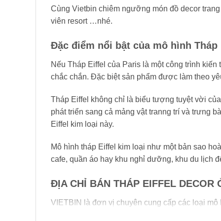
Cùng Vietbin chiêm ngưỡng món đồ decor trang tr
viên resort …nhé.
Đặc điểm nổi bật của mô hình Tháp 
Nếu Tháp Eiffel của Paris là một công trình kiến t
chắc chắn. Đặc biệt sản phẩm được làm theo yê
Tháp Eiffel không chỉ là biểu tượng tuyệt vời c
phát triển sang cả mảng vật tranng trí và trưng 
Eiffel kim loại này.
Mô hình tháp Eiffel kim loại như một bản sao hoà
cafe, quần áo hay khu nghỉ dưỡng, khu du lịch đ
ĐỊA CHỈ BÁN THÁP EIFFEL DECOR 
VIETBIN là đơn vị chuyên cung cấp các loại mô h
tới khách hàng trong cả nước.