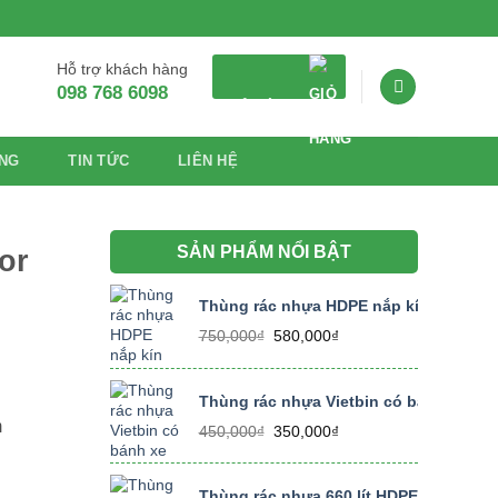
Hỗ trợ khách hàng
098 768 6098
GIỎ HÀNG
NG
TIN TỨC
LIÊN HỆ
SẢN PHẨM NỔI BẬT
cor
Thùng rác nhựa HDPE nắp kín dung tích
Giá
Giá
750,000
₫
580,000
₫
gốc
hiện
là:
tại
750,000₫.
là:
Thùng rác nhựa Vietbin có bánh xe dung
580,000₫.
m
Giá
Giá
450,000
₫
350,000
₫
gốc
hiện
là:
tại
450,000₫.
là:
Thùng rác nhựa 660 lít HDPE size lớn, 