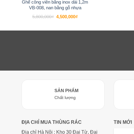
Ghế công viên bằng inox dài 1,2m
VB-008, nan bằng gỗ nhựa
Giá
Giá
5,800,000
₫
4,500,000
₫
gốc
hiện
là:
tại
5,800,000₫.
là:
4,500,000₫.
SẢN PHẨM
Chất lượng
ĐỊA CHỈ MUA THÙNG RÁC
TIN MỚI
Địa chỉ Hà Nội : Kho 30 Đại Từ, Đại