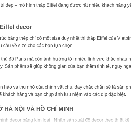
í đẹp – mô hình tháp Eiffel đang được rất nhiều khách hàng yê
Eiffel decor
rúc bằng thép chỉ có một size duy nhất thì tháp Eiffel của Vietbi
u cầu về size cho các bạn lựa chọn
ủa thủ đô Paris mà còn ảnh hưởng tới nhiều lĩnh vực khác nhau 
bày. Sản phẩm sẽ giúp không gian của bạn thêm tinh tế, nguy ng
n hảo và thu nhỏ của chính vật chủ, đây chắc chắn sẽ là sản phẩ
ể khách hàng và bạn chụp ảnh lưu niệm vào các dịp đặc biệt.
Ở HÀ NỘI VÀ HỒ CHÍ MINH
ình decor bằng kim loại . Nhận sản xuất đồ decor theo thiết k