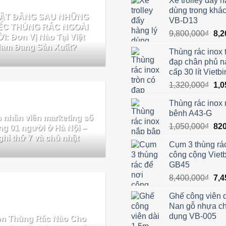
Xe trolley đẩy h
dùng trong khá
MẬT ĐẰNG SAU NHỮNG
VB-D13
ẾC THÙNG RÁC NGOÀI
Giá
9,800,000
₫
8,2
I: Đơn Vị Nào Tại Việt
gốc
am Đang Sản Xuất?
Thùng rác inox 
là:
đạp chân phủ n
9,8
cấp 30 lít Vietb
Giá
1,320,000
₫
1,0
gốc
Thùng rác inox
là:
bênh A43-G
1,3
 nhân viên marketing số
Giá
1,050,000
₫
820
ng 01 người ở Hà Nội –
gốc
hỉ thứ 7 và chủ nhật
Cụm 3 thùng rá
là:
công cộng Viet
1,0
GB45
Giá
8,400,000
₫
7,4
gốc
Ghế công viên d
là:
Nan gỗ nhựa c
8,4
dụng VB-005
n Thùng Rác Nào Cho