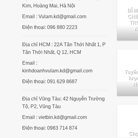
Kim, Hoàng Mai, Hà Nội
BÍ 
CHI
Email : Vulam.kd@gmail.com
TRỜ
Điện thoại: 096 880 2223
N
Địa chỉ HCM : 22A Tân Thới Nhất 1, P
Tân Thới Nhất, Q 12, HCM
Email :
kinhdoanhvulam.kd@gmail.com
Tuyển
lượ
Điện thoại: 091 629 8687
Ng
Địa chỉ Vũng Tàu: 42 Nguyễn Trường
Tộ, P2, Vũng Tàu
Email : vietbin.kd@gmail.com
Điện thoại: 0983 714 874
Chọ