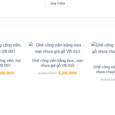
XEM THÊM
-21%
-24%
Add to
Add to
wishlist
wishlist
ông viên, nơi
Ghế công viên bằng inox , nan
VB-007
nhựa giả gỗ VB-010
Ghế công viê
nhựa chuy
á
Giá
Giá
Giá
600,000
₫
6,800,000
₫
5,200,000
₫
c
hiện
gốc
hiện
4,800,0
tại
là:
tại
800,000₫.
là:
6,800,000₫.
là:
4,600,000₫.
5,200,000₫.