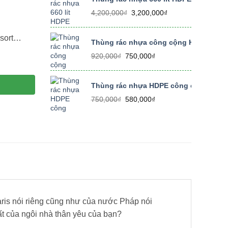
350,000₫.
Giá
Giá
4,200,000
₫
3,200,000
₫
gốc
hiện
là:
tại
esort…
4,200,000₫.
là:
Thùng rác nhựa công cộng HDPE 240 lí
3,200,000₫.
Giá
Giá
920,000
₫
750,000
₫
gốc
hiện
là:
tại
920,000₫.
là:
Thùng rác nhựa HDPE công cộng có bánh
750,000₫.
Giá
Giá
750,000
₫
580,000
₫
gốc
hiện
là:
tại
750,000₫.
là:
580,000₫.
 Paris nói riêng cũng như của nước Pháp nói
ất của ngôi nhà thân yêu của bạn?