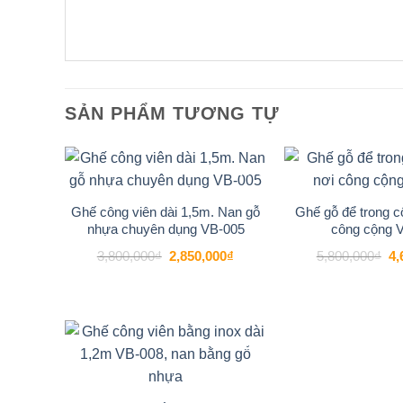
SẢN PHẨM TƯƠNG TỰ
-25%
Add to
wishlist
Ghế công viên dài 1,5m. Nan gỗ
Ghế gỗ để trong c
nhựa chuyên dụng VB-005
công cộng 
Giá
Giá
Gi
3,800,000
₫
2,850,000
₫
5,800,000
₫
4,
gốc
hiện
gố
là:
tại
là:
3,800,000₫.
là:
5,
2,850,000₫.
-22%
Add to
wishlist