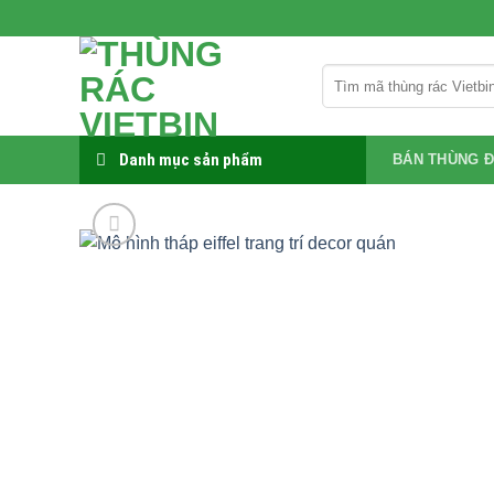
Bỏ
qua
nội
Tìm
dung
kiếm:
Danh mục sản phẩm
BÁN THÙNG Đ
-19%
Add to
wishlist