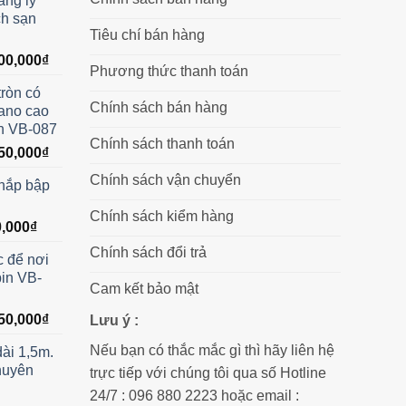
àng lý
ch sạn
Tiêu chí bán hàng
Giá
00,000
₫
Phương thức thanh toán
hiện
tròn có
tại
Chính sách bán hàng
ano cao
00,000₫.
là:
in VB-087
8,200,000₫.
Chính sách thanh toán
Giá
50,000
₫
hiện
Chính sách vận chuyển
 nắp bập
tại
20,000₫.
là:
Chính sách kiểm hàng
Giá
,000
₫
1,050,000₫.
hiện
Chính sách đổi trả
c để nơi
tại
bin VB-
50,000₫.
là:
Cam kết bảo mật
820,000₫.
Giá
50,000
₫
Lưu ý :
hiện
Nếu bạn có thắc mắc gì thì hãy liên hệ
ài 1,5m.
tại
huyên
trực tiếp với chúng tôi qua số Hotline
00,000₫.
là:
7,450,000₫.
24/7 : 096 880 2223 hoặc email :