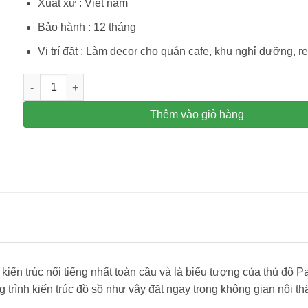
Xuất xứ : Việt nam
Bảo hành : 12 tháng
Vị trí đặt : Làm decor cho quán cafe, khu nghỉ dưỡng, r
Mô hình tháp eiffel trang trí decor quán số lượng
Thêm vào giỏ hàng
h kiến trúc nổi tiếng nhất toàn cầu và là biểu tượng của thủ đô
trình kiến trúc đồ sồ như vậy đặt ngay trong không gian nội th