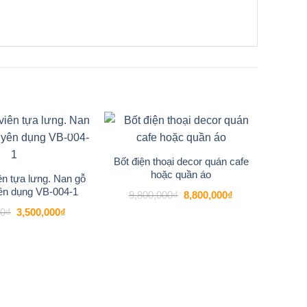
-27%
-10%
Add to
Add to
wishlist
wishlist
Bốt điện thoại decor quán cafe
hoặc quần áo
n tựa lưng. Nan gỗ
ên dụng VB-004-1
Giá
Giá
9,800,000
₫
8,800,000
₫
gốc
hiện
Giá
Giá
00
₫
3,500,000
₫
là:
tại
gốc
hiện
9,800,000₫.
là:
là:
tại
8,800,000₫.
4,800,000₫.
là:
3,500,000₫.