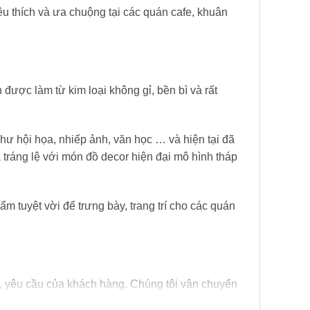
u thích và ưa chuộng tại các quán cafe, khuân
n được làm từ kim loại không gỉ, bền bì và rất
như hội họa, nhiếp ảnh, văn học … và hiện tại đã
a tráng lệ với món đồ decor hiện đại mô hình tháp
m tuyệt vời để trưng bày, trang trí cho các quán
ế , yêu cầu của khách hàng. Chúng tôi vận chuyển