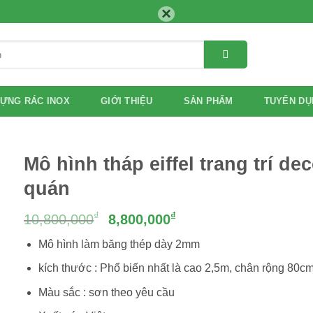
×
ỰNG RÁC INOX
GIỚI THIỆU
SẢN PHẨM
TUYỂN DỤ
Mô hình tháp eiffel trang trí de
quán
Giá
Giá
₫
₫
10,800,000
8,800,000
gốc
hiện
Mô hình làm băng thép dày 2mm
là:
tại
10,800,000₫.
là:
kích thước : Phổ biến nhất là cao 2,5m, chân rộng 80c
8,800,000₫.
Màu sắc : sơn theo yêu cầu