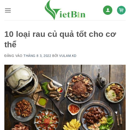
Bỏ
qua
nội
dung
10 loại rau củ quả tốt cho cơ
thể
ĐĂNG VÀO
THÁNG 8 3, 2022
BỞI
VULAM.KD