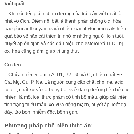
Việt quất:
– Khi nói đến giá trị dinh dưỡng của trái cây việt quất là
nhà vô địch. Điểm nổi bật là thành phần chống ô xi hóa
bao gồm anthocyanins và nhiều loại phytochemicals hiệu
quả bảo vệ não cải thiện trí nhớ ở những người lớn tuổi,
huyết áp ổn định và các dấu hiệu cholesterol xấu LDL bị
oxi hóa cũng giảm, giúp trị ung thư.
Củ dền
:
– Chứa nhiều vitamin A, B1, B2, B6 và C, nhiều chất Fe,
Ca, Mg, Cu, P, Na. Là nguồn cung cấp chất choline, acid
folic, I, chất xơ và carbohydrates ở dạng đường tiêu hóa tự
nhiên, là một loại thực phẩm có tính bổ máu, giúp cải thiện
tình trạng thiếu máu, xơ vữa động mạch, huyết áp, loét dạ
dày, táo bón, nhiễm độc, bệnh gan.
Phương pháp chế biến thức ăn: