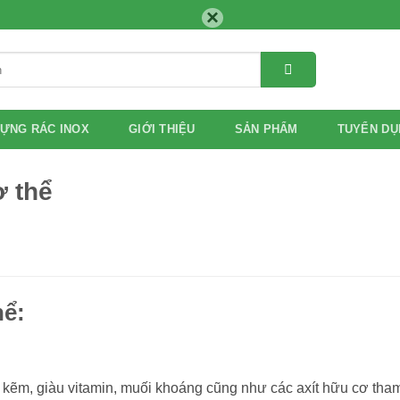
×
ỰNG RÁC INOX
GIỚI THIỆU
SẢN PHẨM
TUYỂN DỤ
ơ thể
hể:
kẽm, giàu vitamin, muối khoáng cũng như các axít hữu cơ tha