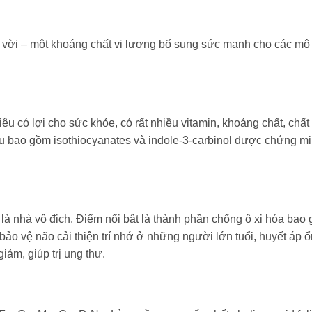
ệt vời – một khoáng chất vi lượng bổ sung sức mạnh cho các mô l
iêu có lợi cho sức khỏe, có rất nhiều vitamin, khoáng chất, chất
u bao gồm isothiocyanates và indole-3-carbinol được chứng m
ất là nhà vô địch. Điểm nổi bật là thành phần chống ô xi hóa bao
ảo vệ não cải thiện trí nhớ ở những người lớn tuổi, huyết áp ổ
iảm, giúp trị ung thư.