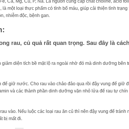
e, Ca, Mg, Cu, P, Na. Là nguồn cung cấp chất choline, acid folic
à một loại thực phẩm có tính bổ máu, giúp cải thiện tình trạng 
ón, nhiễm độc, bệnh gan.
n:
ong rau, củ quả rất quan trọng. Sau đây là các
n giảm diện tích bề mặt lộ ra ngoài nhờ đó mà dinh dưỡng bên 
ăn để giữ nước. Cho rau vào chảo đảo qua rồi đậy vung để giữ 
tamin và các thành phần dinh dưỡng vặn nhỏ lửa để rau tự chín 
rau vào. Nếu luộc các loại rau ăn củ thì nên đậy vung để tránh 
 bị mất đi.