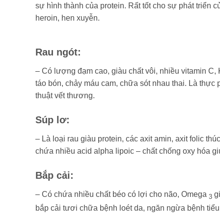
sự hình thành của protein. Rất tốt cho sự phát triển 
heroin, hen xuyễn.
Rau ngót
:
– Có lượng đạm cao, giàu chất vôi, nhiều vitamin C, K 
táo bón, chảy máu cam, chữa sót nhau thai. Là thực
thuật vết thương.
Súp lơ:
– Là loại rau giàu protein, các axit amin, axit folic 
chứa nhiều acid alpha lipoic – chất chống oxy hóa g
Bắp cải
:
– Có chứa nhiều chất béo có lợi cho não, Omega
g
3
bắp cải tươi chữa bệnh loét da, ngăn ngừa bệnh tiể