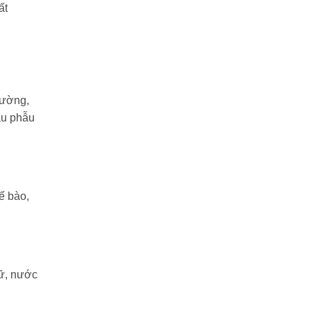
ất
 đường,
au phẫu
tế bào,
nữ, nước