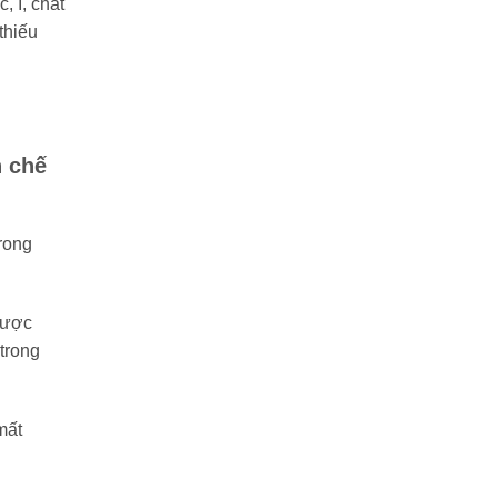
, I, chất
thiếu
h chế
trong
được
trong
mất