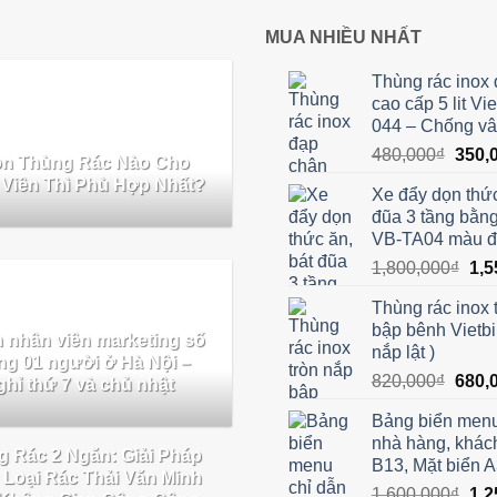
MUA NHIỀU NHẤT
Thùng rác inox
cao cấp 5 lit Vi
044 – Chống vâ
Giá
480,000
₫
350,
n Thùng Rác Nào Cho
gốc
Viên Thì Phù Hợp Nhất?
Xe đẩy dọn thức
là:
đũa 3 tầng bằn
480,0
VB-TA04 màu 
Giá
1,800,000
₫
1,5
gốc
Thùng rác inox 
là:
bập bênh Vietbi
1,8
 nhân viên marketing số
nắp lật )
ng 01 người ở Hà Nội –
Giá
820,000
₫
680,
hỉ thứ 7 và chủ nhật
gốc
Bảng biển menu
là:
nhà hàng, khác
820,0
 Rác 2 Ngăn: Giải Pháp
B13, Mặt biển 
 Loại Rác Thải Văn Minh
Giá
1,600,000
₫
1,2