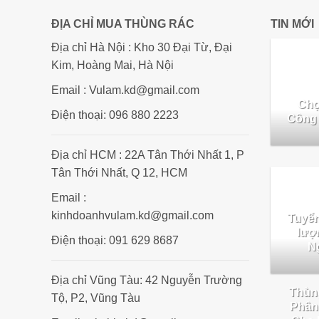
ĐỊA CHỈ MUA THÙNG RÁC
TIN MỚI
Địa chỉ Hà Nội : Kho 30 Đại Từ, Đại
Kim, Hoàng Mai, Hà Nội
Email : Vulam.kd@gmail.com
Chọ
Điện thoại: 096 880 2223
Công 
Địa chỉ HCM : 22A Tân Thới Nhất 1, P
Tân Thới Nhất, Q 12, HCM
Email :
kinhdoanhvulam.kd@gmail.com
Tuyển
lượ
Điện thoại: 091 629 8687
Ng
Địa chỉ Vũng Tàu: 42 Nguyễn Trường
Thùng
Tộ, P2, Vũng Tàu
Phân