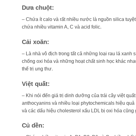
Dưa chuột
:
– Chứa ít calo và rất nhiều nước là nguồn silica tuy
chứa nhiều vitamin A, C và acid folic.
Cải xoăn
:
– Là nhà vô địch trong tất cả những loại rau lá xanh s
chống oxi hóa và những hoạt chất sinh học khác nha
thể trị ung thư.
Việt quất:
– Khi nói đến giá trị dinh dưỡng của trái cây việt qu
anthocyanins và nhiều loại phytochemicals hiệu quả b
và các dấu hiệu cholesterol xấu LDL bị oxi hóa cũng g
Củ dền
: