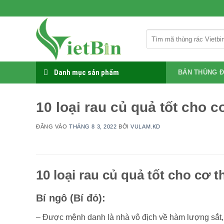
Bỏ
qua
nội
Tìm
dung
kiếm:
Danh mục sản phẩm
BÁN THÙNG Đ
10 loại rau củ quả tốt cho c
ĐĂNG VÀO
THÁNG 8 3, 2022
BỞI
VULAM.KD
10 loại rau củ quả tốt cho cơ t
Bí ngô (Bí đỏ):
– Được mệnh danh là nhà vô địch về hàm lượng sắt, 