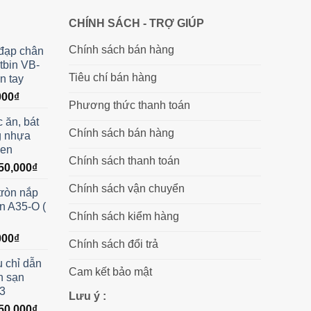
CHÍNH SÁCH - TRỢ GIÚP
Chính sách bán hàng
 đạp chân
etbin VB-
Tiêu chí bán hàng
n tay
Giá
000
₫
Phương thức thanh toán
hiện
 ăn, bát
tại
Chính sách bán hàng
g nhựa
00₫.
là:
đen
350,000₫.
Chính sách thanh toán
Giá
50,000
₫
hiện
Chính sách vận chuyển
tròn nắp
tại
n A35-O (
00,000₫.
là:
Chính sách kiểm hàng
1,550,000₫.
Giá
000
₫
Chính sách đổi trả
hiện
 chỉ dẫn
tại
Cam kết bảo mật
h sạn
00₫.
là:
A3
680,000₫.
Lưu ý :
Giá
50,000
₫