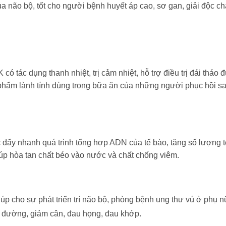
của não bộ, tốt cho người bệnh huyết áp cao, sơ gan, giải độc ch
có tác dụng thanh nhiệt, trị cảm nhiệt, hỗ trợ điều trị đái tháo
 phẩm lành tính dùng trong bữa ăn của những người phục hồi s
thúc đẩy nhanh quá trình tổng hợp ADN của tế bào, tăng số lượng 
iúp hòa tan chất béo vào nước và chất chống viêm.
iúp cho sự phát triển trí não bộ, phòng bệnh ung thư vú ở phụ 
u đường, giảm cân, đau họng, đau khớp.