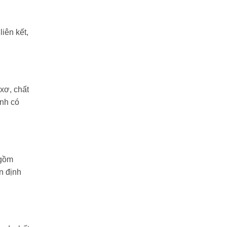
iên kết,
 xơ, chất
inh có
 gồm
n định