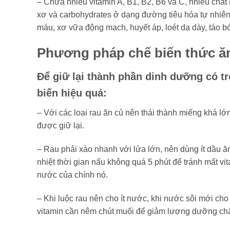
– Chứa nhiều vitamin A, B1, B2, B6 và C, nhiều chất F
xơ và carbohydrates ở dạng đường tiêu hóa tự nhiên, l
máu, xơ vữa động mạch, huyết áp, loét dạ dày, táo b
Phương pháp chế biến thức ă
Để giữ lại thành phần dinh dưỡng có tr
biến hiệu quả:
– Với các loại rau ăn củ nên thái thành miếng khá lớ
được giữ lại.
– Rau phải xào nhanh với lửa lớn, nên dùng ít dầu 
nhiệt thời gian nấu không quá 5 phút để tránh mất vi
nước của chính nó.
– Khi luộc rau nên cho ít nước, khi nước sôi mới cho 
vitamin cần nêm chút muối để giảm lượng dưỡng chất