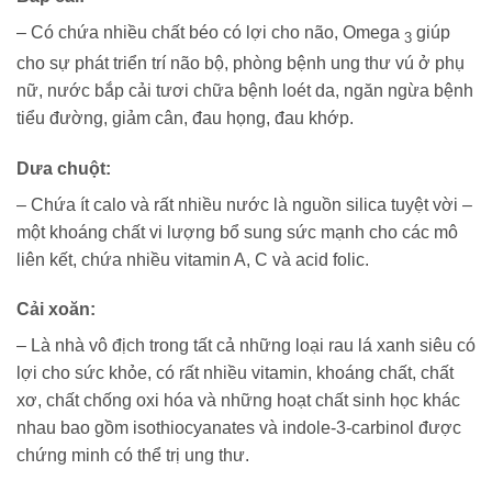
– Có chứa nhiều chất béo có lợi cho não, Omega
giúp
3
cho sự phát triển trí não bộ, phòng bệnh ung thư vú ở phụ
nữ, nước bắp cải tươi chữa bệnh loét da, ngăn ngừa bệnh
tiểu đường, giảm cân, đau họng, đau khớp.
Dưa chuột
:
– Chứa ít calo và rất nhiều nước là nguồn silica tuyệt vời –
một khoáng chất vi lượng bổ sung sức mạnh cho các mô
liên kết, chứa nhiều vitamin A, C và acid folic.
Cải xoăn
:
– Là nhà vô địch trong tất cả những loại rau lá xanh siêu có
lợi cho sức khỏe, có rất nhiều vitamin, khoáng chất, chất
xơ, chất chống oxi hóa và những hoạt chất sinh học khác
nhau bao gồm isothiocyanates và indole-3-carbinol được
chứng minh có thể trị ung thư.