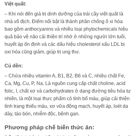
Việt quất:
– Khi nói đến giá trị dinh dưỡng của trái cây việt quất là
nhà vô địch. Điểm nổi bật là thành phần chống ô xi hóa
bao gồm anthocyanins và nhiều loại phytochemicals hiệu
quả bảo vệ não cải thiện trí nhớ ở những người lớn tuổi,
huyết áp ổn định và các dấu hiệu cholesterol xấu LDL bị
oxi hóa cũng giảm, giúp trị ung thư.
Củ dền
:
– Chứa nhiều vitamin A, B1, B2, B6 và C, nhiều chất Fe,
Ca, Mg, Cu, P, Na. Là nguồn cung cấp chất choline, acid
folic, I, chất xơ và carbohydrates ở dạng đường tiêu hóa tự
nhiên, là một loại thực phẩm có tính bổ máu, giúp cải thiện
tình trạng thiếu máu, xơ vữa động mạch, huyết áp, loét dạ
dày, táo bón, nhiễm độc, bệnh gan.
Phương pháp chế biến thức ăn: