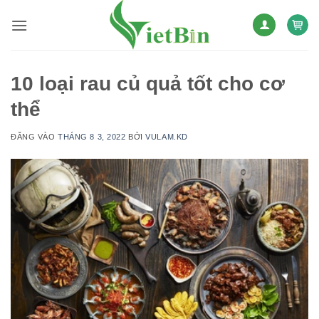
Bỏ
qua
nội
dung
10 loại rau củ quả tốt cho cơ
thể
ĐĂNG VÀO
THÁNG 8 3, 2022
BỞI
VULAM.KD