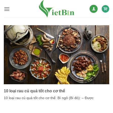
Bỏ
qua
nội
dung
10 loại rau củ quả tốt cho cơ thể
10 loại rau củ quả tốt cho cơ thể: Bí ngô (Bí đỏ): – Được