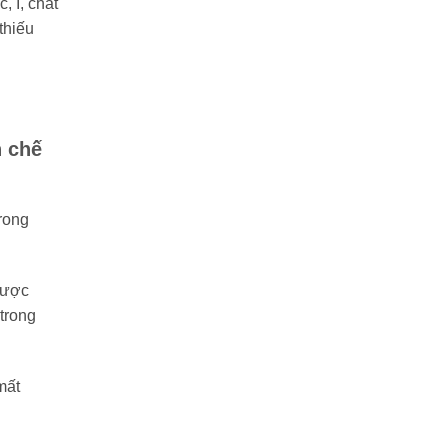
, I, chất
thiếu
h chế
trong
được
trong
mất