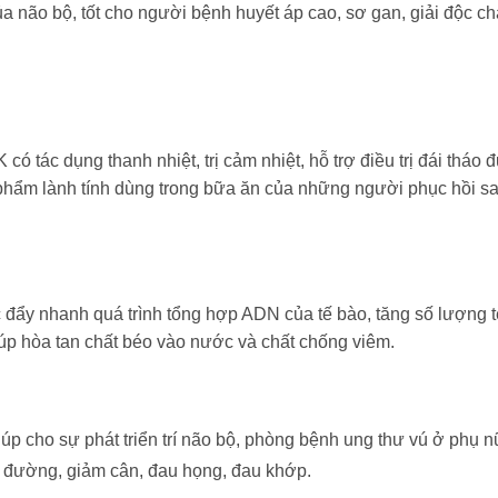
của não bộ, tốt cho người bệnh huyết áp cao, sơ gan, giải độc ch
có tác dụng thanh nhiệt, trị cảm nhiệt, hỗ trợ điều trị đái tháo
 phẩm lành tính dùng trong bữa ăn của những người phục hồi s
thúc đẩy nhanh quá trình tổng hợp ADN của tế bào, tăng số lượng 
iúp hòa tan chất béo vào nước và chất chống viêm.
iúp cho sự phát triển trí não bộ, phòng bệnh ung thư vú ở phụ 
u đường, giảm cân, đau họng, đau khớp.