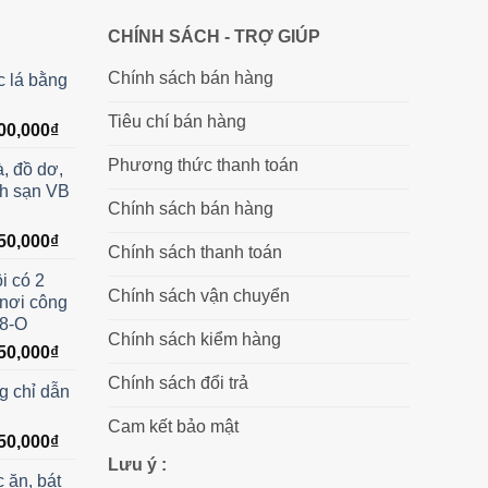
CHÍNH SÁCH - TRỢ GIÚP
Chính sách bán hàng
c lá bằng
Tiêu chí bán hàng
Giá
00,000
₫
hiện
Phương thức thanh toán
à, đồ dơ,
tại
ch sạn VB
00,000₫.
là:
Chính sách bán hàng
2,800,000₫.
Giá
50,000
₫
Chính sách thanh toán
hiện
i có 2
tại
Chính sách vận chuyển
 nơi công
00,000₫.
là:
78-O
2,750,000₫.
Chính sách kiểm hàng
Giá
50,000
₫
hiện
Chính sách đổi trả
g chỉ dẫn
tại
00,000₫.
là:
Cam kết bảo mật
Giá
50,000
₫
2,750,000₫.
hiện
Lưu ý :
 ăn, bát
tại