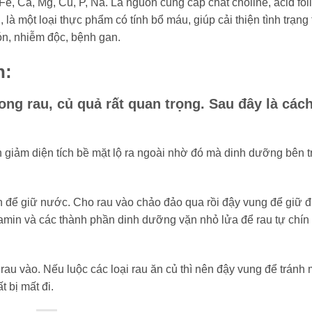
e, Ca, Mg, Cu, P, Na. Là nguồn cung cấp chất choline, acid folic
à một loại thực phẩm có tính bổ máu, giúp cải thiện tình trạng 
ón, nhiễm độc, bệnh gan.
n:
ong rau, củ quả rất quan trọng. Sau đây là các
n giảm diện tích bề mặt lộ ra ngoài nhờ đó mà dinh dưỡng bên 
ăn để giữ nước. Cho rau vào chảo đảo qua rồi đậy vung để giữ 
tamin và các thành phần dinh dưỡng vặn nhỏ lửa để rau tự chín 
rau vào. Nếu luộc các loại rau ăn củ thì nên đậy vung để tránh 
 bị mất đi.