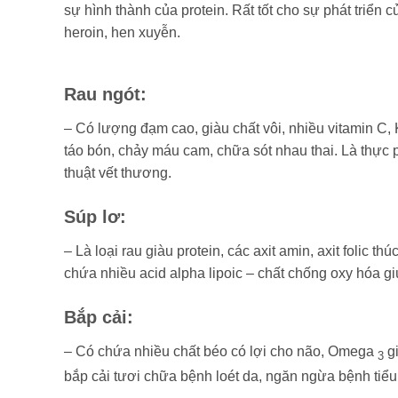
sự hình thành của protein. Rất tốt cho sự phát triển 
heroin, hen xuyễn.
Rau ngót
:
– Có lượng đạm cao, giàu chất vôi, nhiều vitamin C, K 
táo bón, chảy máu cam, chữa sót nhau thai. Là thực
thuật vết thương.
Súp lơ:
– Là loại rau giàu protein, các axit amin, axit folic 
chứa nhiều acid alpha lipoic – chất chống oxy hóa g
Bắp cải
:
– Có chứa nhiều chất béo có lợi cho não, Omega
g
3
bắp cải tươi chữa bệnh loét da, ngăn ngừa bệnh tiể