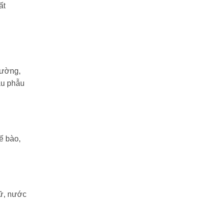
ất
 đường,
au phẫu
tế bào,
nữ, nước