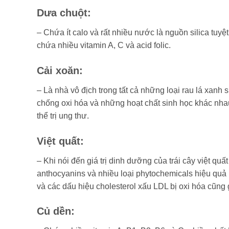
Dưa chuột
:
– Chứa ít calo và rất nhiều nước là nguồn silica tuy
chứa nhiều vitamin A, C và acid folic.
Cải xoăn
:
– Là nhà vô địch trong tất cả những loại rau lá xanh s
chống oxi hóa và những hoạt chất sinh học khác nha
thể trị ung thư.
Việt quất:
– Khi nói đến giá trị dinh dưỡng của trái cây việt qu
anthocyanins và nhiều loại phytochemicals hiệu quả b
và các dấu hiệu cholesterol xấu LDL bị oxi hóa cũng g
Củ dền
: