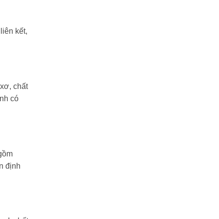
iên kết,
 xơ, chất
inh có
 gồm
n định