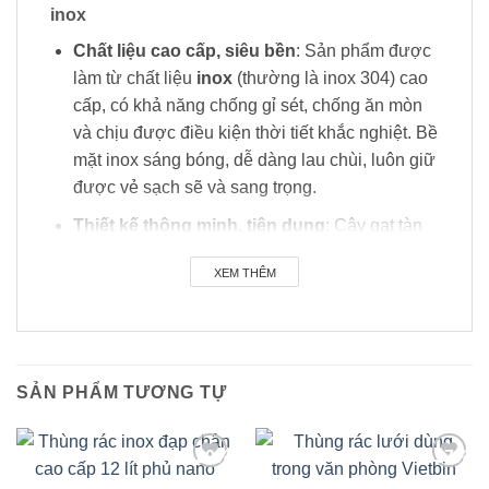
inox
Chất liệu cao cấp, siêu bền
: Sản phẩm được
làm từ chất liệu
inox
(thường là inox 304) cao
cấp, có khả năng chống gỉ sét, chống ăn mòn
và chịu được điều kiện thời tiết khắc nghiệt. Bề
mặt inox sáng bóng, dễ dàng lau chùi, luôn giữ
được vẻ sạch sẽ và sang trọng.
Thiết kế thông minh, tiện dụng
: Cây gạt tàn
có thiết kế trụ đứng, vững chắc, không dễ bị đổ
XEM THÊM
khi có tác động mạnh. Phần đầu cây gạt tàn
thường có khay chứa tàn thuốc và rãnh gạt tiện
lợi. Bên trong là thùng chứa riêng biệt, giúp thu
gom tàn và đầu mẩu thuốc lá một cách gọn
gàng, tránh việc phát tán mùi khó chịu ra không
SẢN PHẨM TƯƠNG TỰ
khí.
An toàn và giảm thiểu nguy cơ cháy
: Thiết
-20%
-37%
kế kín đáo của cây gạt tàn giúp dập tắt tàn
Add to
Add to