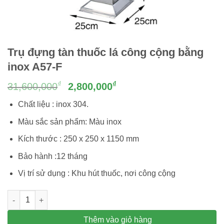
Trụ đựng tàn thuốc lá công cộng bằng
inox A57-F
Giá
Giá
₫
₫
31,600,000
2,800,000
gốc
hiện
Chất liệu : inox 304.
là:
tại
31,600,000₫.
là:
Màu sắc sản phẩm: Màu inox
2,800,000₫.
Kích thước : 250 x 250 x 1150 mm
Bảo hành :12 tháng
Vị trí sử dụng :
Khu hút thuốc, nơi công cộng
Trụ đựng tàn thuốc lá công cộng bằng inox A57-F số lượng
Thêm vào giỏ hàng