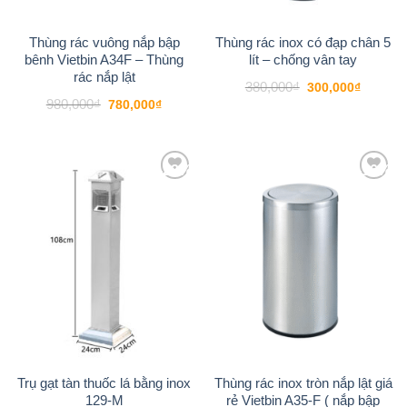
Thùng rác vuông nắp bập
Thùng rác inox có đạp chân 5
bênh Vietbin A34F – Thùng
lít – chống vân tay
rác nắp lật
Giá
Giá
380,000
₫
300,000
₫
gốc
hiện
Giá
Giá
980,000
₫
780,000
₫
là:
tại
gốc
hiện
380,000₫.
là:
là:
tại
300,000
980,000₫.
là:
780,000₫.
-22%
-16%
Add to
Add to
wishlist
wishlist
Trụ gạt tàn thuốc lá bằng inox
Thùng rác inox tròn nắp lật giá
129-M
rẻ Vietbin A35-F ( nắp bập