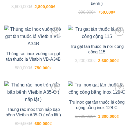
bênh )
Giá
Giá
3,600,000
₫
2,800,000
₫
gốc
hiện
Giá
Giá
890,000
₫
750,000
₫
là:
tại
gốc
hiện
3,600,000₫.
là:
là:
tại
2,800,000₫.
890,000₫.
là:
750,000
-15%
-19%
Add to
Add to
wishlist
wishlist
Trụ gạt tàn thuốc lá nơi công
cộng 115
Thùng rác inox vuông có gạt
tàn thuốc lá Vietbin VB-A34B
Giá
Giá
3,200,000
₫
2,600,000
₫
gốc
hiện
Giá
Giá
880,000
₫
là:
tại
750,000
₫
gốc
hiện
3,200,000₫.
là:
là:
tại
2,600
880,000₫.
là:
750,000₫.
-17%
-19%
Add to
Add to
wishlist
wishlist
Trụ inox gạt tàn thuốc lá công
cộng bằng inox 129-C
Thùng rác inox tròn nắp bập
bênh Vietbin A35-O ( nắp lật )
Giá
Giá
1,600,000
₫
1,300,000
₫
gốc
hiện
Giá
Giá
820,000
₫
là:
tại
680,000
₫
gốc
hiện
1,600,000₫.
là: