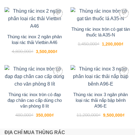
là:
tại
1,300
820,000₫.
là:
680,000₫.
-27%
-17%
Add to
Add to
wishlist
wishlist
Thùng rác inox tròn có gạt tàn
thuốc lá A35-N
Thùng rác inox 2 ngăn phân
loại rác thải Vietbin A46
Giá
Giá
1,450,000
₫
1,200,000
₫
gốc
hiện
Giá
Giá
4,800,000
₫
là:
tại
3,500,000
₫
gốc
hiện
1,450,000₫.
là:
là:
tại
1,200
4,800,000₫.
là:
3,500,000₫.
-27%
-15%
Add to
Add to
wishlist
wishlist
Thùng rác inox tròn có đạp
Thùng rác inox 3 ngăn phân
đạp chân cao cấp dùng cho
loại rác thải nắp bập bênh
văn phòng 8 lít
A96-E
Giá
Giá
Giá
Giá
480,000
₫
11,200,000
₫
350,000
₫
9,500,000
₫
gốc
hiện
gốc
hiện
là:
tại
là:
tại
480,000₫.
là:
11,200,000₫.
là:
350,000₫.
9,500
ĐỊA CHỈ MUA THÙNG RÁC