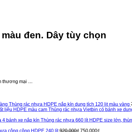
t màu đen. Dây tùy chọn
âm thương mại …
Thùng rác nhựa HDPE nắp kín dung tích 120 lit màu vàng
Thùng rác nhựa Vietbin có bánh xe dung
Thùng rác nhựa 660 lít HDPE size lớn, thù
Giá
Giá
hựa công cộng HDPE 240 lít
920,000
₫
750,000
₫