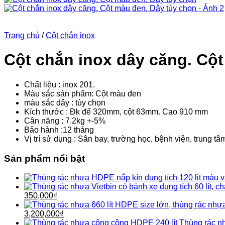
Trang chủ
/
Cột chắn inox
Cột chắn inox dây căng. Cộ
Chất liệu : inox 201.
Màu sắc sản phẩm: Cột màu đen
màu sắc dây : tùy chọn
Kích thước : Đk đế 320mm, cột 63mm. Cao 910 mm
Cân năng : 7.2kg +-5%
Bảo hành :12 tháng
Vị trí sử dụng :
Sân bay, trường học, bệnh viện, trung t
Sản phẩm nổi bật
Giá
Giá
350,000
₫
gốc
hiện
là:
Giá
tại
Giá
3,200,000
₫
450,000₫.
gốc
là:
hiện
Thùng rác n