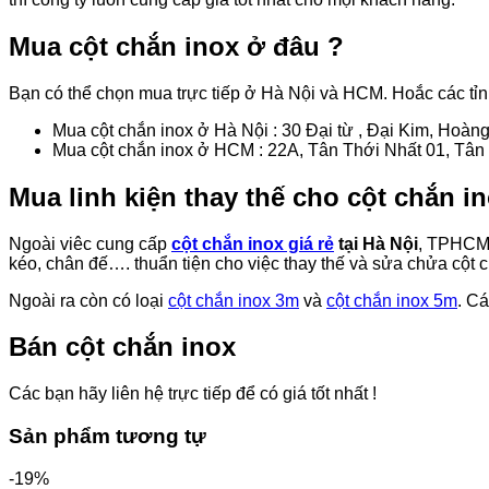
Mua cột chắn inox ở đâu ?
Bạn có thể chọn mua trực tiếp ở Hà Nội và HCM. Hoắc các tỉn
Mua cột chắn inox ở Hà Nội : 30 Đại từ , Đại Kim, Hoàn
Mua cột chắn inox ở HCM : 22A, Tân Thới Nhất 01, Tâ
Mua linh kiện thay thế cho cột chắn 
Ngoài viêc cung cấp
cột chắn inox giá rẻ
tại Hà Nội
, TPHCM v
kéo, chân đế…. thuẩn tiện cho việc thay thế và sửa chửa cột 
Ngoài ra còn có loại
cột chắn inox 3m
và
cột chắn inox 5m
. C
Bán cột chắn inox
Các bạn hãy liên hệ trực tiếp để có giá tốt nhất !
Sản phẩm tương tự
-19%