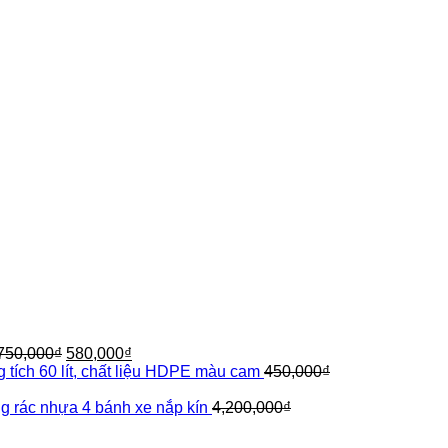
Giá
Giá
750,000
₫
580,000
₫
gốc
hiện
 tích 60 lít, chất liệu HDPE màu cam
450,000
₫
là:
tại
750,000₫.
là:
ng rác nhựa 4 bánh xe nắp kín
4,200,000
₫
580,000₫.