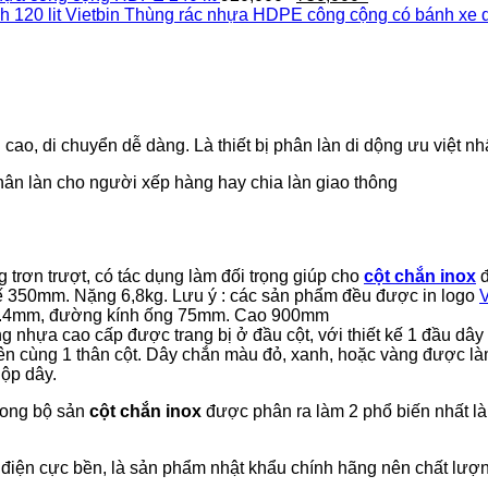
gốc
hiện
Thùng rác nhựa HDPE công cộng có bánh xe dun
là:
tại
920,000₫.
là:
750,000₫.
 cao, di chuyển dễ dàng. Là thiết bị phân làn di dộng ưu việt nh
hân làn cho người xếp hàng hay chia làn giao thông
g trơn trượt, có tác dụng làm đối trọng giúp cho
cột chắn inox
đ
đế 350mm. Nặng 6,8kg. Lưu ý : các sản phẩm đều được in logo
V
ày 0.4mm, đường kính ống 75mm. Cao 900mm
 nhựa cao cấp được trang bị ở đầu cột, với thiết kế 1 đầu dây 
 trên cùng 1 thân cột. Dây chắn màu đỏ, xanh, hoặc vàng được làm
hộp dây.
Trong bộ sản
cột chắn inox
được phân ra làm 2 phổ biến nhất l
h điện cực bền, là sản phẩm nhật khẩu chính hãng nên chất lượn