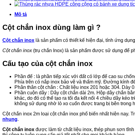
là:
350,000₫.
tại
4,200,000₫.
là:
Mô tả
3,200,000₫.
Cột chắn inox dùng làm gì ?
Cột chắn inox
là sản phẩm có thiết kế hiện đại, tính ứng dụng
Cột chắn inox
(trụ chắn Inox) là sản phẩm được sử dụng để p
Cấu tạo của cột chắn inox
Phần đế : là phần tiếp xúc với đất có lớp đế cao su chốn
Phía trên có nắp inox bảo vệ và thẩm mỹ. Đường kính 
Phân thân cột chắn : Chất liệu inox 201 hoặc 304. D
Phần cuộn dây : Dây cột chắn dài 2m. Hộp dây chắn bằng
khác, do đó có thể tạo ra tối đa kết nối 4 chiều dây kéo
không sử dụng nhờ lò xo cuốn được trang bị bên trong 
Cột chắn inox 2m loại cột chắn inox phổ biến nhất hiện nay. 
nhung
.
Cột chắn inox
được làm từ chất liệu inox, thép phun sơn tĩn
thì công ty luôn cung cấp giá tốt nhất cho mọi khách hàng.