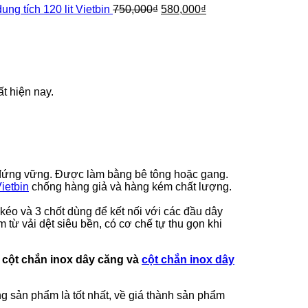
Giá
Giá
g tích 120 lit Vietbin
750,000
₫
580,000
₫
gốc
hiện
là:
tại
750,000₫.
là:
580,000₫.
ất hiện nay.
ứng vững. Được làm bằng bê tông hoặc gang.
ietbin
chống hàng giả và hàng kém chất lượng.
kéo và 3 chốt dùng để kết nối với các đầu dây
 từ vải dệt siêu bền, có cơ chế tự thu gọn khi
à
cột chắn inox dây căng và
cột chắn inox dây
g sản phẩm là tốt nhất, về giá thành sản phẩm