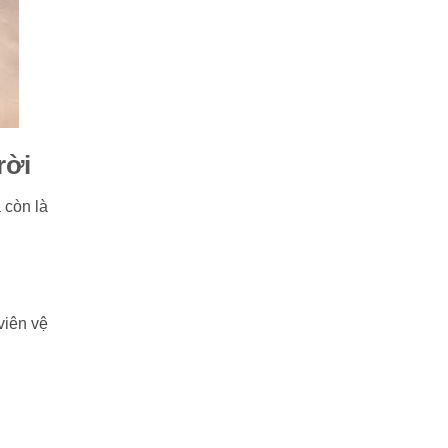
rời
 còn là
viên vệ