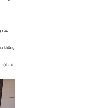
g rác
mà không
—một chi