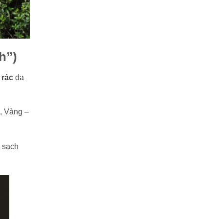
h”)
 rác
đa
, Vàng –
à sạch