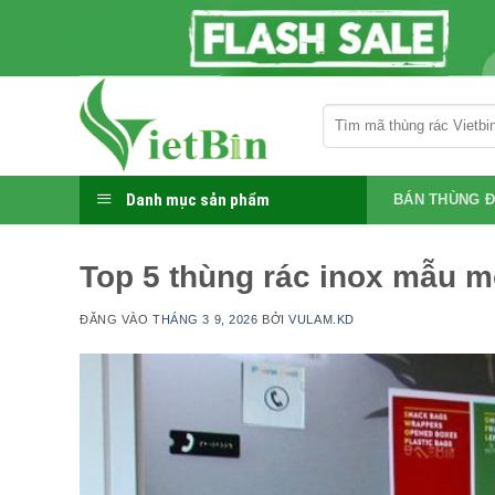
Bỏ
qua
nội
dung
Tìm
kiếm:
Danh mục sản phẩm
BÁN THÙNG Đ
Top 5 thùng rác inox mẫu m
ĐĂNG VÀO
THÁNG 3 9, 2026
BỞI
VULAM.KD