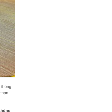
ự thông
 chọn
thùng