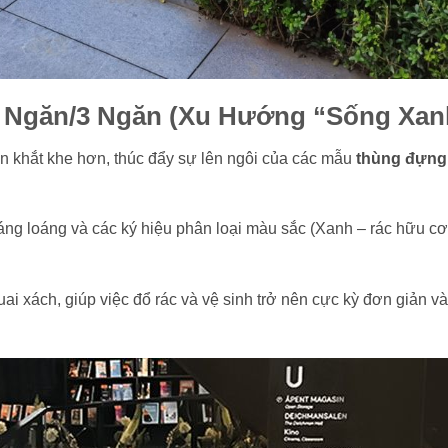
2 Ngăn/3 Ngăn (Xu Hướng “Sống Xan
ên khắt khe hơn, thúc đẩy sự lên ngôi của các mẫu
thùng đựng
ng loáng và các ký hiệu phân loại màu sắc (Xanh – rác hữu cơ
ai xách, giúp việc đổ rác và vệ sinh trở nên cực kỳ đơn giản v