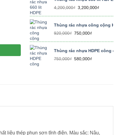
350,000₫.
Giá
Giá
4,200,000
₫
3,200,000
₫
gốc
hiện
là:
tại
4,200,000₫.
là:
Thùng rác nhựa công cộng HDPE 240 lí
3,200,000₫.
Giá
Giá
920,000
₫
750,000
₫
gốc
hiện
là:
tại
920,000₫.
là:
Thùng rác nhựa HDPE công cộng có bánh
750,000₫.
Giá
Giá
750,000
₫
580,000
₫
gốc
hiện
là:
tại
750,000₫.
là:
580,000₫.
hất liệu thép phun sơn tĩnh điện. Màu sắc: Nâu,