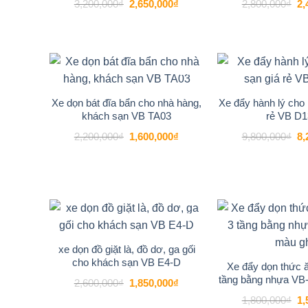
Giá
Giá
Gi
3,200,000
₫
2,650,000
₫
2,800,000
₫
2,
gốc
hiện
gố
là:
tại
là:
3,200,000₫.
là:
2,
2,650,000₫.
-27%
Add to
wishlist
Xe dọn bát đĩa bẩn cho nhà hàng,
Xe đẩy hành lý cho
khách sạn VB TA03
rẻ VB D1
Giá
Giá
Gi
2,200,000
₫
1,600,000
₫
9,800,000
₫
8,
gốc
hiện
gố
là:
tại
là:
2,200,000₫.
là:
9,
1,600,000₫.
-29%
Add to
wishlist
xe dọn đồ giặt là, đồ dơ, ga gối
cho khách sạn VB E4-D
Xe đẩy dọn thức ă
tầng bằng nhựa VB
Giá
Giá
2,600,000
₫
1,850,000
₫
gốc
hiện
Gi
1,800,000
₫
1,
là:
tại