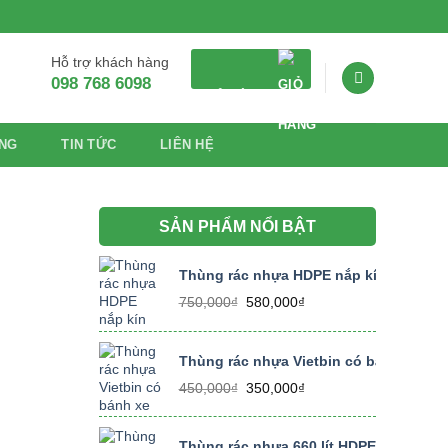
Hỗ trợ khách hàng
098 768 6098
GIỎ HÀNG
NG
TIN TỨC
LIÊN HỆ
SẢN PHẨM NỔI BẬT
Thùng rác nhựa HDPE nắp kín dung tích
Giá
Giá
750,000
₫
580,000
₫
gốc
hiện
là:
tại
750,000₫.
là:
Thùng rác nhựa Vietbin có bánh xe dung
580,000₫.
Giá
Giá
450,000
₫
350,000
₫
gốc
hiện
là:
tại
450,000₫.
là:
Thùng rác nhựa 660 lít HDPE size lớn, 