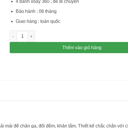
4 bánh xoay 360 , dễ di chuyển
Bảo hành : 06 tháng
Giao hàng : toàn quốc
Xe đẩy dọn phòng, làm buồng khách sạn VB-E23C số lượng
Thêm vào giỏ hàng
ải mái để chăn ga, đối đệm, khăn tắm. Thiết kế chắc chắn với c