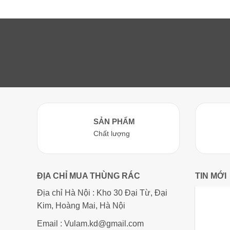
gố
2,600,000₫.
là:
là:
1,850,000₫.
1,
SẢN PHẨM
Chất lượng
ĐỊA CHỈ MUA THÙNG RÁC
TIN MỚI
Địa chỉ Hà Nội : Kho 30 Đại Từ, Đại
Kim, Hoàng Mai, Hà Nội
Email : Vulam.kd@gmail.com