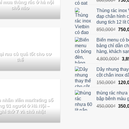
880,000
₫
750,
hỉ mua thùng rác ở hà nội
gốc
chỗ nào
Thùng rác inox 
là:
đạp chân hình 
880,0
dung tích 12 lít
Giá
850,000
₫
750,
gốc
Biển menu có b
là:
bảng chỉ dẫn c
850,0
hàng, khách sạ
ại rau củ quả tốt cho cơ
Giá
4,800,000
₫
3,8
thể
gốc
Dây nhung thay
là:
cột chắn inox d
4,8
Giá
150,000
₫
120,
gốc
thùng rác nhựa 
là:
bập bênh màu gh
 nhân viên marketing số
150,0
ng 01 người ở Hà Nội –
Giá
450,000
₫
350,
hỉ thứ 7 và chủ nhật
gốc
là:
450,0