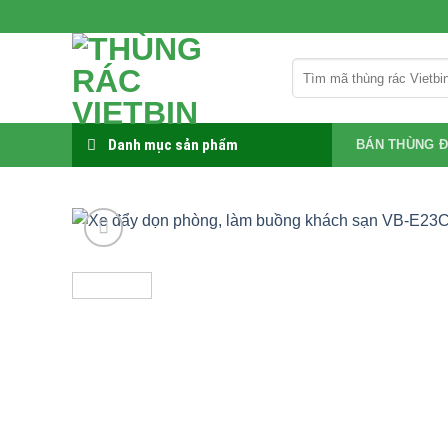
Bỏ
qua
nội
Tìm
dung
kiếm:
Danh mục sản phẩm
BÁN THÙNG Đ
-24%
Add to
wishlist