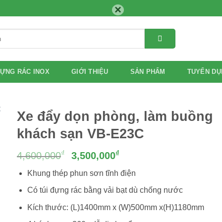
×
ỰNG RÁC INOX
GIỚI THIỆU
SẢN PHẨM
TUYỂN DỤ
Xe đẩy dọn phòng, làm buồng
khách sạn VB-E23C
Giá
Giá
₫
₫
4,600,000
3,500,000
gốc
hiện
Khung thép phun sơn tĩnh điện
là:
tại
4,600,000₫.
là:
Có túi đựng rác bằng vải bạt dù chống nước
3,500,000₫.
Kích thước: (L)1400mm x (W)500mm x(H)1180mm