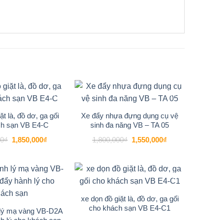
-29%
-14%
Add to
Add to
wishlist
wishlist
ặt là, đồ dơ, ga gối
Xe đẩy nhựa đựng dụng cụ vệ
ch sạn VB E4-C
sinh đa năng VB – TA 05
u
Vietbin
được bảo hành 12 tháng kể từ ngày
Giá
Giá
Giá
Giá
00
₫
1,850,000
₫
1,800,000
₫
1,550,000
₫
n quốc.
gốc
hiện
gốc
hiện
là:
tại
là:
tại
2,600,000₫.
là:
1,800,000₫.
là:
1,850,000₫.
1,550,000₫.
-16%
-13%
Add to
Add to
wishlist
wishlist
xe dọn đồ giặt là, đồ dơ, ga gối
cho khách sạn VB E4-C1
 lý mạ vàng VB-D2A