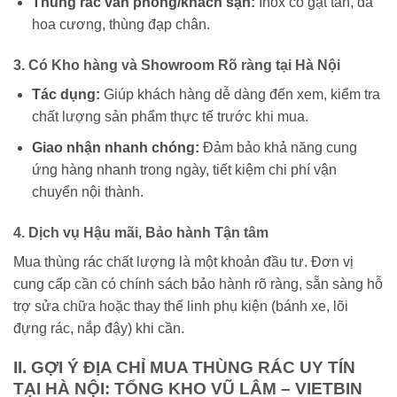
Thùng rác văn phòng/khách sạn:
Inox có gạt tàn, đá
hoa cương, thùng đạp chân.
3. Có Kho hàng và Showroom Rõ ràng tại Hà Nội
Tác dụng:
Giúp khách hàng dễ dàng đến xem, kiểm tra
chất lượng sản phẩm thực tế trước khi mua.
Giao nhận nhanh chóng:
Đảm bảo khả năng cung
ứng hàng nhanh trong ngày, tiết kiệm chi phí vận
chuyển nội thành.
4. Dịch vụ Hậu mãi, Bảo hành Tận tâm
Mua thùng rác chất lượng là một khoản đầu tư. Đơn vị
cung cấp cần có chính sách bảo hành rõ ràng, sẵn sàng hỗ
trợ sửa chữa hoặc thay thế linh phụ kiện (bánh xe, lõi
đựng rác, nắp đậy) khi cần.
II. GỢI Ý ĐỊA CHỈ MUA THÙNG RÁC UY TÍN
TẠI HÀ NỘI: TỔNG KHO VŨ LÂM – VIETBIN