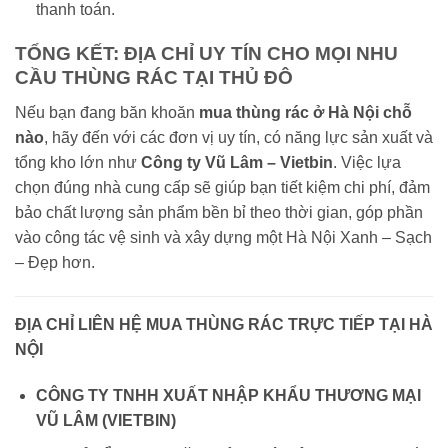
thanh toán.
TỔNG KẾT: ĐỊA CHỈ UY TÍN CHO MỌI NHU
CẦU THÙNG RÁC TẠI THỦ ĐÔ
Nếu bạn đang băn khoăn
mua thùng rác ở Hà Nội chỗ
nào
, hãy đến với các đơn vị uy tín, có năng lực sản xuất và
tổng kho lớn như
Công ty Vũ Lâm – Vietbin
. Việc lựa
chọn đúng nhà cung cấp sẽ giúp bạn tiết kiệm chi phí, đảm
bảo chất lượng sản phẩm bền bỉ theo thời gian, góp phần
vào công tác vệ sinh và xây dựng một Hà Nội Xanh – Sạch
– Đẹp hơn.
ĐỊA CHỈ LIÊN HỆ MUA THÙNG RÁC TRỰC TIẾP TẠI HÀ
NỘI
CÔNG TY TNHH XUẤT NHẬP KHẨU THƯƠNG MẠI
VŨ LÂM (VIETBIN)