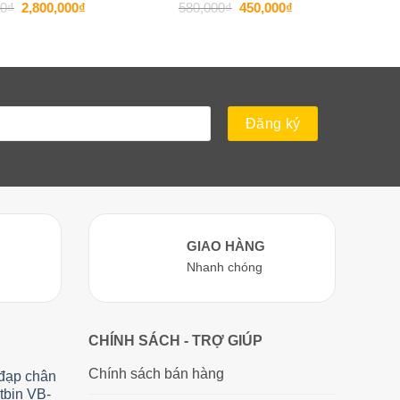
Giá
Giá
Giá
Giá
00
₫
2,800,000
₫
580,000
₫
450,000
₫
gốc
hiện
gốc
hiện
là:
tại
là:
tại
3,500,000₫.
là:
580,000₫.
là:
2,800,000₫.
450,000₫.
GIAO HÀNG
Nhanh chóng
CHÍNH SÁCH - TRỢ GIÚP
Chính sách bán hàng
 đạp chân
etbin VB-