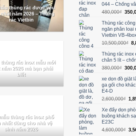
044 – Chống vâ
mẫu thùng rác được yêu
Giá
480,000
₫
350,
h nhất năm 2026 – Thùng
gốc
rác Vietbin
Thùng rác công
là:
ngăn phân loại 
480,0
Vietbin VB-4bo
Gi
10,500,000
₫
8,
gố
Thùng rác inox 
là:
chân 5 lít – chố
10
 thùng rác inox mẫu mới
Giá
380,000
₫
300,
 năm 2026 mà bạn phải
gốc
biết
xe dọn đồ giặt l
là:
ga gối cho khá
380,0
E4-D
Giá
2,600,000
₫
1,8
gốc
Xe đẩy dọn phò
là:
buồng khách sạ
mẫu thùng rác inox phổ
2,6
E23C
n nhất dùng cho nhà vệ
sinh năm 2026
Giá
4,600,000
₫
3,5
gốc