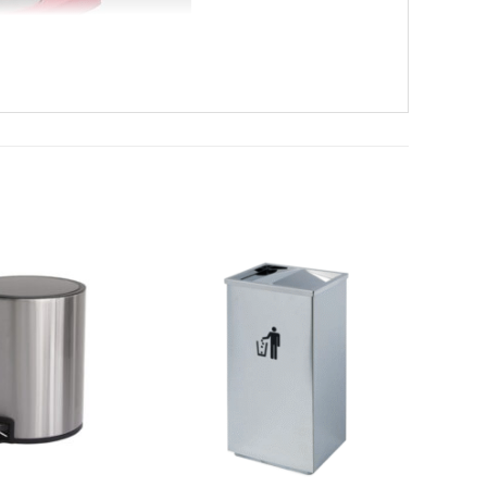
-29%
-27%
Add to
Add to
wishlist
wishlist