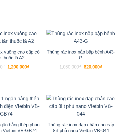
-14%
-22%
Add to
Add to
wishlist
wishlist
ox vuông cao cấp có
Thùng rác inox nắp bập bênh A43-
n thuốc lá A2
G
Giá
Giá
Giá
Giá
00
₫
1,200,000
₫
1,050,000
₫
820,000
₫
gốc
hiện
gốc
hiện
là:
tại
là:
tại
1,400,000₫.
là:
1,050,000₫.
là:
1,200,000₫.
820,000₫.
-20%
-22%
Add to
Add to
wishlist
wishlist
ngăn bằng thép phun
Thùng rác inox đạp chân cao cấp
ện Vietbin VB-GB74
8lit phủ nano Vietbin VB-044