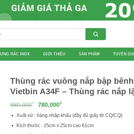
ỰNG RÁC INOX
GIỚI THIỆU
SẢN PHẨM
TUYỂN DỤ
Thùng rác vuông nắp bập bênh
Vietbin A34F – Thùng rác nắp l
Giá
Giá
₫
₫
980,000
780,000
gốc
hiện
Xuất xứ : hàng nhập khẩu (đầy đủ giấy tờ CQ/CQ)
là:
tại
980,000₫.
là:
Kích thước : 25cm x 25cm cao 61cm
780,000₫.