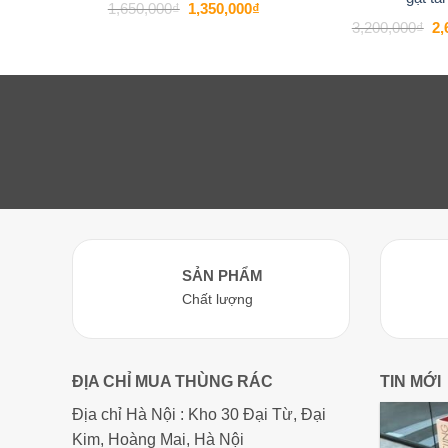
Giá
Giá
1,650,000
₫
1,350,000
₫
gốc
hiện
Gi
3,200,000
₫
2,
là:
tại
gố
1,650,000₫.
là:
là:
1,350,000₫.
3,
SẢN PHẨM
Chất lượng
ĐỊA CHỈ MUA THÙNG RÁC
TIN MỚI
Địa chỉ Hà Nội : Kho 30 Đại Từ, Đại
Kim, Hoàng Mai, Hà Nội