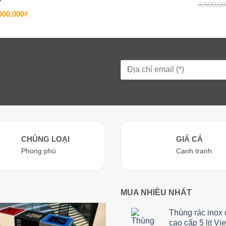
3,500,0
là:
tại
870,000₫.
là:
á
Giá
600,000
₫
750,000₫.
c
hiện
tại
200,000₫.
là:
2,600,000₫.
CHỦNG LOẠI
GIÁ CẢ
Phong phú
Cạnh tranh
MUA NHIỀU NHẤT
Thùng rác inox
cao cấp 5 lit Vi