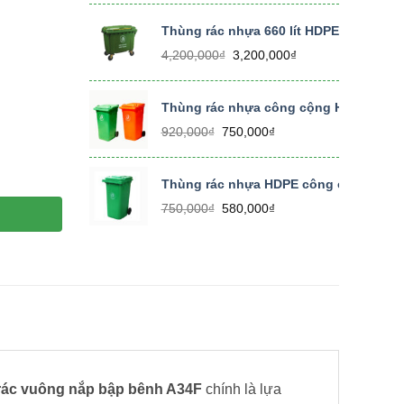
là:
tại
450,000₫.
là:
Thùng rác nhựa 660 lít HDPE size lớn, 
350,000₫.
Giá
Giá
4,200,000
₫
3,200,000
₫
gốc
hiện
là:
tại
4,200,000₫.
là:
Thùng rác nhựa công cộng HDPE 240 lí
3,200,000₫.
Giá
Giá
920,000
₫
750,000
₫
gốc
hiện
là:
tại
 lật số lượng
920,000₫.
là:
Thùng rác nhựa HDPE công cộng có bánh
750,000₫.
Giá
Giá
750,000
₫
580,000
₫
gốc
hiện
là:
tại
750,000₫.
là:
580,000₫.
rác vuông nắp bập bênh A34F
chính là lựa