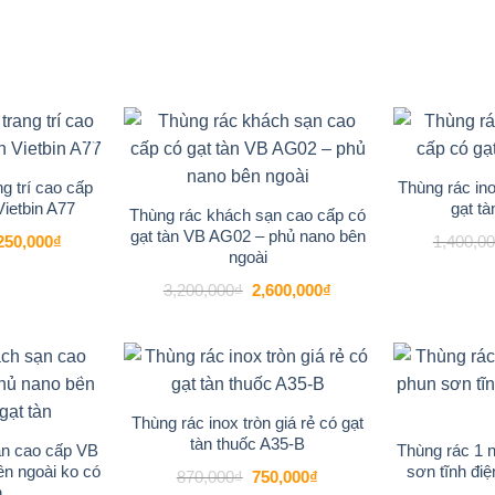
-13%
-19%
Add to
Add to
wishlist
wishlist
g trí cao cấp
Thùng rác in
Vietbin A77
gạt tà
Thùng rác khách sạn cao cấp có
gạt tàn VB AG02 – phủ nano bên
á
Giá
250,000
₫
1,400,0
c
hiện
ngoài
tại
600,000₫.
là:
Giá
Giá
3,200,000
₫
2,600,000
₫
2,250,000₫.
gốc
hiện
là:
tại
3,200,000₫.
là:
2,600,000₫.
-19%
-14%
Add to
Add to
wishlist
wishlist
Thùng rác inox tròn giá rẻ có gạt
tàn thuốc A35-B
ạn cao cấp VB
Thùng rác 1 
n ngoài ko có
sơn tĩnh đi
Giá
Giá
870,000
₫
750,000
₫
gốc
hiện
n