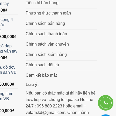
Tiêu chí bán hàng
n tay
Giá
000
₫
Phương thức thanh toán
hiện
 cộng 4
tại
Chính sách bán hàng
rác
00₫.
là:
x
350,000₫.
Chính sách thanh toán
á
Giá
800,000
₫
c
hiện
Chính sách vận chuyển
có đạp
tại
ng vân tay
,500,000₫.
là:
Chính sách kiểm hàng
Giá
000
₫
8,800,000₫.
hiện
Chính sách đổi trả
à, đồ dơ,
tại
ch sạn VB
00₫.
là:
Cam kết bảo mật
300,000₫.
Giá
50,000
₫
Lưu ý :
hiện
Nếu bạn có thắc mắc gì thì hãy liên hệ
ng, làm
tại
n VB-
trực tiếp với chúng tôi qua số Hotline
00,000₫.
là:
1,850,000₫.
24/7 : 096 880 2223 hoặc email :
Giá
00,000
₫
vulam.kd@gmail.com. Chân thành
hiện