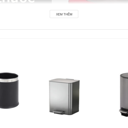
XEM THÊM
-17%
-19%
Add to
Add to
wishlist
wishlist