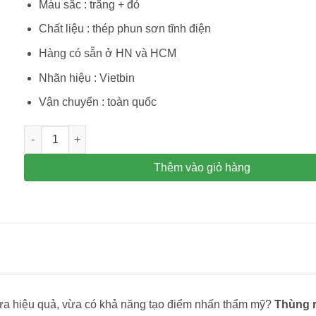
Màu sắc : trắng + đỏ
Chất liệu : thép phun sơn tĩnh điện
Hàng có sẵn ở HN và HCM
Nhãn hiệu : Vietbin
Vận chuyển : toàn quốc
Thùng rác vuông nắp bập bênh Vietbin A34F - Thùng rác nắp
Thêm vào giỏ hàng
 vừa hiệu quả, vừa có khả năng tạo điểm nhấn thẩm mỹ?
Thùng 