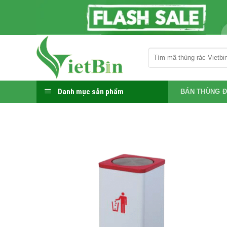
Bỏ
qua
nội
dung
Tìm
kiếm:
Danh mục sản phẩm
BÁN THÙNG Đ
-20%
Add to
wishlist