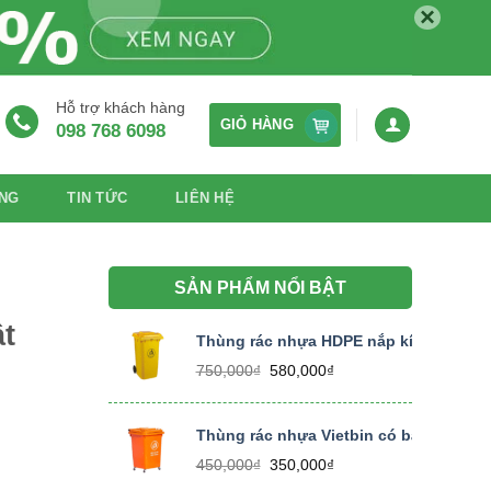
×
Hỗ trợ khách hàng
GIỎ HÀNG
098 768 6098
NG
TIN TỨC
LIÊN HỆ
SẢN PHẨM NỔI BẬT
ật
Thùng rác nhựa HDPE nắp kín dung tích
Giá
Giá
750,000
₫
580,000
₫
gốc
hiện
là:
tại
750,000₫.
là:
Thùng rác nhựa Vietbin có bánh xe dung
580,000₫.
Giá
Giá
450,000
₫
350,000
₫
gốc
hiện