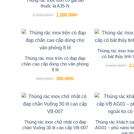
Thùng rác inox tròn có gạt tàn
luôn sạch đẹp, chuyên nghiệp.
thuốc lá A35-N
Giá
Giá
1,450,000
₫
1,200,000
₫
gốc
hiện
là:
tại
1,450,000₫.
là:
1,200,000₫.
-27%
Add to
wishlist
Thùng rác inox tran
có bát thủy tinh 
Thùng rác inox tròn có đạp đạp
chân cao cấp dùng cho văn phòng
Gi
2,600,000
₫
2,
gố
8 lít
là:
2,
Giá
Giá
480,000
₫
350,000
₫
gốc
hiện
là:
tại
480,000₫.
là:
350,000₫.
-18%
Add to
wishlist
Thùng rác inox chữ nhật có đạp
Thùng rác khách s
chân Vuông 30 lit cao cấp VB-007
AG01 – phủ nano bê
gạt tà