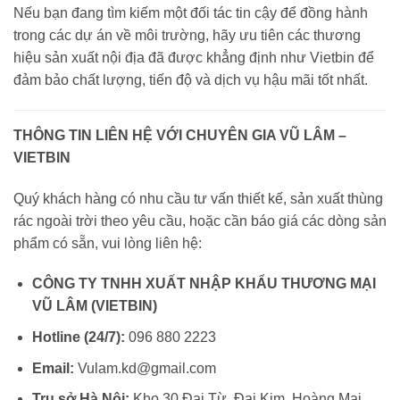
Nếu bạn đang tìm kiếm một đối tác tin cậy để đồng hành
trong các dự án về môi trường, hãy ưu tiên các thương
hiệu sản xuất nội địa đã được khẳng định như Vietbin để
đảm bảo chất lượng, tiến độ và dịch vụ hậu mãi tốt nhất.
THÔNG TIN LIÊN HỆ VỚI CHUYÊN GIA VŨ LÂM –
VIETBIN
Quý khách hàng có nhu cầu tư vấn thiết kế, sản xuất thùng
rác ngoài trời theo yêu cầu, hoặc cần báo giá các dòng sản
phẩm có sẵn, vui lòng liên hệ:
CÔNG TY TNHH XUẤT NHẬP KHẨU THƯƠNG MẠI
VŨ LÂM (VIETBIN)
Hotline (24/7):
096 880 2223
Email:
Vulam.kd@gmail.com
Trụ sở Hà Nội:
Kho 30 Đại Từ, Đại Kim, Hoàng Mai,