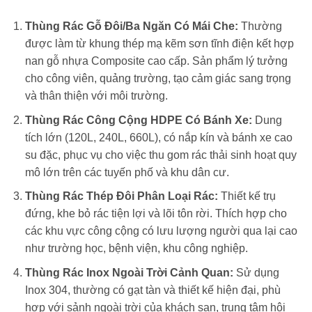
Thùng Rác Gỗ Đôi/Ba Ngăn Có Mái Che:
Thường
được làm từ khung thép mạ kẽm sơn tĩnh điện kết hợp
nan gỗ nhựa Composite cao cấp. Sản phẩm lý tưởng
cho công viên, quảng trường, tạo cảm giác sang trọng
và thân thiện với môi trường.
Thùng Rác Công Cộng HDPE Có Bánh Xe:
Dung
tích lớn (120L, 240L, 660L), có nắp kín và bánh xe cao
su đặc, phục vụ cho việc thu gom rác thải sinh hoạt quy
mô lớn trên các tuyến phố và khu dân cư.
Thùng Rác Thép Đôi Phân Loại Rác:
Thiết kế trụ
đứng, khe bỏ rác tiện lợi và lõi tôn rời. Thích hợp cho
các khu vực công cộng có lưu lượng người qua lại cao
như trường học, bệnh viện, khu công nghiệp.
Thùng Rác Inox Ngoài Trời Cảnh Quan:
Sử dụng
Inox 304, thường có gạt tàn và thiết kế hiện đại, phù
hợp với sảnh ngoài trời của khách sạn, trung tâm hội