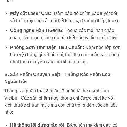
loại:
Máy cắt Laser CNC:
Đảm bảo độ chính xác tuyệt đối
và thẩm mỹ cho các chi tiết kim loại (khung thép, Inox).
Công nghệ Hàn TIG/MIG:
Tạo ra các mối hàn chắc
chắn, liền mạch, tăng độ bền kết cấu và tính thẩm mỹ.
Phòng Sơn Tĩnh Điện Tiêu Chuẩn:
Đảm bảo lớp sơn
bảo vệ chống gỉ sét bền bỉ, tuổi thọ cao, màu sắc đồng
nhất theo mã yêu cầu của khách hàng.
B. Sản Phẩm Chuyên Biệt – Thùng Rác Phân Loại
Ngoài Trời
Thùng rác phân loại 2 ngăn, 3 ngăn là thế mạnh của
Vietbin. Các sản phẩm này không chỉ được thiết kế với
kích thước chuẩn mực mà còn chú trọng đến các chi tiết
nhỏ:
Hệ thống lõi đựng rác rời:
Bằng tôn mạ kẽm dày, có