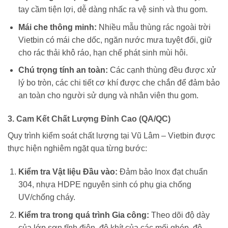
tay cầm tiện lợi, dễ dàng nhấc ra vệ sinh và thu gom.
Mái che thông minh:
Nhiều mẫu thùng rác ngoài trời
Vietbin có mái che dốc, ngăn nước mưa tuyệt đối, giữ
cho rác thải khô ráo, hạn chế phát sinh mùi hôi.
Chú trọng tính an toàn:
Các cạnh thùng đều được xử
lý bo tròn, các chi tiết cơ khí được che chắn để đảm bảo
an toàn cho người sử dụng và nhân viên thu gom.
3. Cam Kết Chất Lượng Đỉnh Cao (QA/QC)
Quy trình kiểm soát chất lượng tại Vũ Lâm – Vietbin được
thực hiện nghiêm ngặt qua từng bước:
Kiểm tra Vật liệu Đầu vào:
Đảm bảo Inox đạt chuẩn
304, nhựa HDPE nguyên sinh có phụ gia chống
UV/chống cháy.
Kiểm tra trong quá trình Gia công:
Theo dõi độ dày
của lớp sơn tĩnh điện, độ khít của các mối ghép, độ