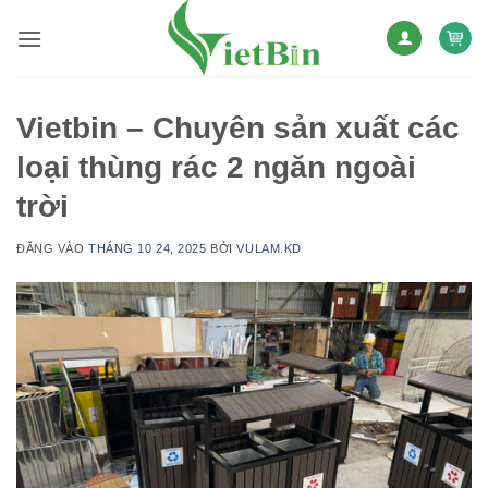
Bỏ
qua
nội
dung
Vietbin – Chuyên sản xuất các
loại thùng rác 2 ngăn ngoài
trời
ĐĂNG VÀO
THÁNG 10 24, 2025
BỞI
VULAM.KD