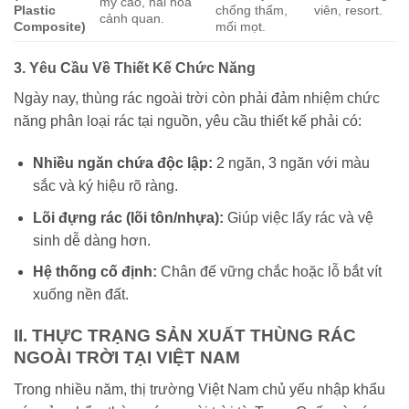
mỹ cao, hài hòa
Plastic
chống thấm,
viên, resort.
cảnh quan.
Composite)
mối mọt.
3. Yêu Cầu Về Thiết Kế Chức Năng
Ngày nay, thùng rác ngoài trời còn phải đảm nhiệm chức
năng phân loại rác tại nguồn, yêu cầu thiết kế phải có:
Nhiều ngăn chứa độc lập:
2 ngăn, 3 ngăn với màu
sắc và ký hiệu rõ ràng.
Lõi đựng rác (lõi tôn/nhựa):
Giúp việc lấy rác và vệ
sinh dễ dàng hơn.
Hệ thống cố định:
Chân đế vững chắc hoặc lỗ bắt vít
xuống nền đất.
II. THỰC TRẠNG SẢN XUẤT THÙNG RÁC
NGOÀI TRỜI TẠI VIỆT NAM
Trong nhiều năm, thị trường Việt Nam chủ yếu nhập khẩu