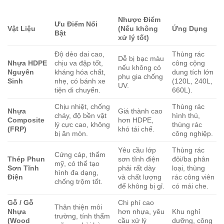
Nhược Điểm
Ưu Điểm Nổi
Vật Liệu
(Nếu không
Ứng Dụng
Bật
xử lý tốt)
Độ dẻo dai cao,
Thùng rác
Dễ bị bạc màu
Nhựa HDPE
chịu va đập tốt,
công cộng
nếu không có
Nguyên
kháng hóa chất,
dung tích lớn
phụ gia chống
Sinh
nhẹ, có bánh xe
(120L, 240L,
UV.
tiện di chuyển.
660L).
Chịu nhiệt, chống
Thùng rác
Nhựa
Giá thành cao
cháy, độ bền vật
hình thú,
Composite
hơn HDPE,
lý cực cao, không
thùng rác
(FRP)
khó tái chế.
bị ăn mòn.
công nghiệp.
Yêu cầu lớp
Thùng rác
Cứng cáp, thẩm
Thép Phun
sơn tĩnh điện
đôi/ba phân
mỹ, có thể tạo
Sơn Tĩnh
phải rất dày
loại, thùng
hình đa dạng,
Điện
và chất lượng
rác công viên
chống trộm tốt.
để không bị gỉ.
có mái che.
Gỗ / Gỗ
Chi phí cao
Thân thiện môi
Nhựa
hơn nhựa, yêu
Khu nghỉ
trường, tính thẩm
(Wood
cầu xử lý
dưỡng, công