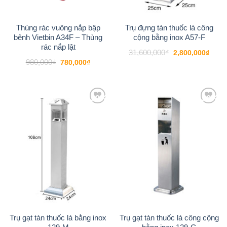
Thùng rác vuông nắp bập
Trụ đựng tàn thuốc lá công
bênh Vietbin A34F – Thùng
cộng bằng inox A57-F
rác nắp lật
Giá
Giá
31,600,000
₫
2,800,000
₫
gốc
hiện
Giá
Giá
980,000
₫
780,000
₫
là:
tại
gốc
hiện
31,600,000₫.
là:
là:
tại
2,800
980,000₫.
là:
780,000₫.
-22%
-26%
Add to
Add to
wishlist
wishlist
Trụ gạt tàn thuốc lá bằng inox
Trụ gạt tàn thuốc lá công cộng