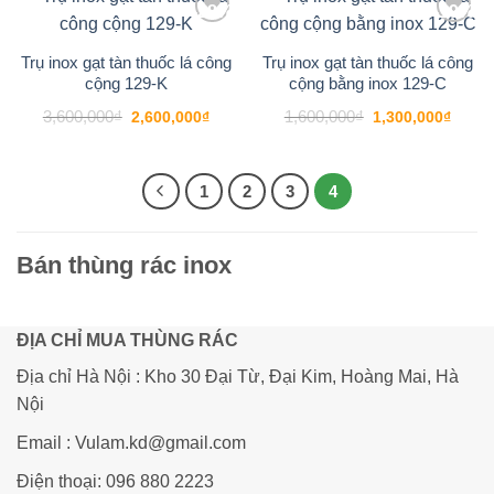
-28%
-19%
Add to
Add to
wishlist
wishlist
Trụ inox gạt tàn thuốc lá công
Trụ inox gạt tàn thuốc lá công
cộng 129-K
cộng bằng inox 129-C
Giá
Giá
Giá
Giá
3,600,000
₫
1,600,000
₫
2,600,000
₫
1,300,000
₫
gốc
hiện
gốc
hiện
là:
tại
là:
tại
3,600,000₫.
là:
1,600,000₫.
là:
2,600,000₫.
1,300
1
2
3
4
Bán thùng rác inox
ĐỊA CHỈ MUA THÙNG RÁC
Địa chỉ Hà Nội : Kho 30 Đại Từ, Đại Kim, Hoàng Mai, Hà
Nội
Email : Vulam.kd@gmail.com
Điện thoại: 096 880 2223