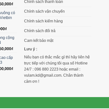
Chính sách thanh toán
Giá
50,000
₫
hiện
Chính sách vận chuyển
 vuông có
tại
 Vietbin
00,000₫.
là:
Chính sách kiểm hàng
1,550,000₫.
Giá
000
₫
Chính sách đổi trả
hiện
ông cộng
tại
Cam kết bảo mật
N
00₫.
là:
Giá
50,000
₫
750,000₫.
Lưu ý :
hiện
Nếu bạn có thắc mắc gì thì hãy liên hệ
cao cấp
tại
03
trực tiếp với chúng tôi qua số Hotline
50,000₫.
là:
Giá
00,000
₫
1,750,000₫.
24/7 : 096 880 2223 hoặc email :
hiện
vulam.kd@gmail.com. Chân thành
tại
cảm ơn !
00,000₫.
là:
2,600,000₫.