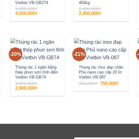
Vietbin VB-GB274
450kg
5,800,000
₫
2,800,000
₫
Giá
Giá
Giá
Giá
4,550,000
₫
2,450,000
₫
gốc
hiện
gốc
hiện
là:
tại
là:
tại
000₫.
5,800,000₫.
là:
2,800,000₫.
là:
4,550,000₫.
2,450,000₫.
-20%
-21%
Add to
Add to
wishlist
wishlist
Thùng rác 1 ngăn bằng
Thùng rác inox đạp chân
thép phun sơn tĩnh điện
Phủ nano cao cấp 20 lít
Vietbin VB-GB74
Vietbin VB-087
Giá
Giá
3,500,000
₫
955,000
₫
750,000
₫
gốc
hiện
Giá
Giá
2,800,000
₫
là:
tại
gốc
hiện
955,000₫.
là:
là:
tại
750,000₫.
3,500,000₫.
là:
2,800,000₫.