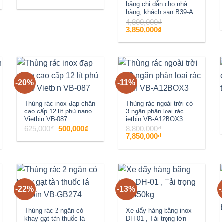
gốc
hiện
bảng chỉ dẫn cho nhà
là:
tại
hàng, khách sạn B39-A
5,800,000₫.
là:
4,250,000₫.
4,800,000
₫
Giá
Giá
3,850,000
₫
gốc
hiện
là:
tại
4,800,000₫.
là:
3,850,000₫.
-20%
-11%
Add to
Add to
wishlist
wishlist
Thùng rác inox đạp chân
Thùng rác ngoài trời có
cao cấp 12 lít phủ nano
3 ngăn phân loại rác
Vietbin VB-087
ietbin VB-A12BOX3
Giá
Giá
625,000
₫
500,000
₫
8,800,000
₫
gốc
hiện
Giá
Giá
7,850,000
₫
là:
tại
gốc
hiện
625,000₫.
là:
là:
tại
500,000₫.
8,800,000₫.
là:
7,850,000₫.
-22%
-13%
Add to
Add to
wishlist
wishlist
Thùng rác 2 ngăn có
Xe đẩy hàng bằng inox
khay gạt tàn thuốc lá
DH-01 , Tải trọng lớn