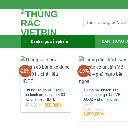
Bỏ
qua
nội
Tìm
dung
kiếm:
Danh mục sản phẩm
BÁN THÙNG Đ
-22%
-19%
Add to
Add to
wishlist
wishlist
Thùng rác nhựa Vietbin
Thùng rác khách sạn
có bánh xe dung tích 60
cao cấp có gạt tàn VB
lít, chất liệu HDPE
AG02 – phủ nano bên
ngoài
Giá
Giá
450,000
₫
350,000
₫
gốc
hiện
3,200,000
₫
là:
tại
Giá
Giá
2,600,000
₫
450,000₫.
là:
gốc
hiện
350,000₫.
là:
tại
3,200,000₫.
là:
2,600,000₫.