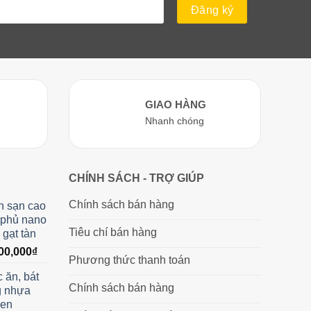
GIAO HÀNG
Nhanh chóng
CHÍNH SÁCH - TRỢ GIÚP
Chính sách bán hàng
h sạn cao
 phủ nano
Tiêu chí bán hàng
 gạt tàn
Giá
00,000
₫
Phương thức thanh toán
hiện
 ăn, bát
tại
Chính sách bán hàng
g nhựa
00,000₫.
là:
đen
2,600,000₫.