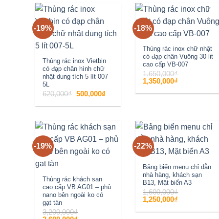
-19%
-18%
Add to
Add to
wishlist
wishlist
Thùng rác inox chữ nhật
có đạp chân Vuông 30 lit
Thùng rác inox Vietbin
cao cấp VB-007
có đạp chân hình chữ
1,650,000
₫
nhật dung tích 5 lít 007-
Giá
Giá
1,350,000
₫
5L
gốc
hiện
là:
tại
Giá
Giá
620,000
₫
500,000
₫
1,650,000₫.
là:
gốc
hiện
1,350,000₫.
là:
tại
620,000₫.
là:
500,000₫.
-19%
-22%
Add to
Add to
wishlist
wishlist
Bảng biển menu chỉ dẫn
nhà hàng, khách sạn
Thùng rác khách sạn
B13, Mặt biển A3
cao cấp VB AG01 – phủ
1,600,000
₫
nano bên ngoài ko có
Giá
Giá
1,250,000
₫
gạt tàn
gốc
hiện
là:
tại
3,200,000
₫
1,600,000₫.
là:
Giá
Giá