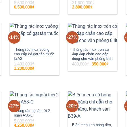
8,600,000
₫
31,600,000
₫
Giá
Giá
Giá
Giá
6,500,000
₫
2,800,000
₫
gốc
hiện
gốc
hiện
là:
tại
là:
tại
8,600,000₫.
là:
31,600,000₫.
là:
6,500,000₫.
2,800,000₫.
-14%
-27%
Add to
Add to
wishlist
wishlist
Thùng rác inox vuông
Thùng rác inox tròn có
cao cấp có gạt tàn thuốc
đạp đạp chân cao cấp
lá A2
dùng cho văn phòng 8 lít
Giá
Giá
1,400,000
₫
480,000
₫
350,000
₫
gốc
hiện
Giá
Giá
1,200,000
₫
là:
tại
gốc
hiện
480,000₫.
là:
là:
tại
350,000₫.
1,400,000₫.
là:
1,200,000₫.
-27%
-20%
Add to
Add to
Thùng rác ngoài trời 2
ngăn A58-C
wishlist
wishlist
5,800,000
₫
Giá
Giá
4,250,000
₫
Biển menu có bóng đèn,