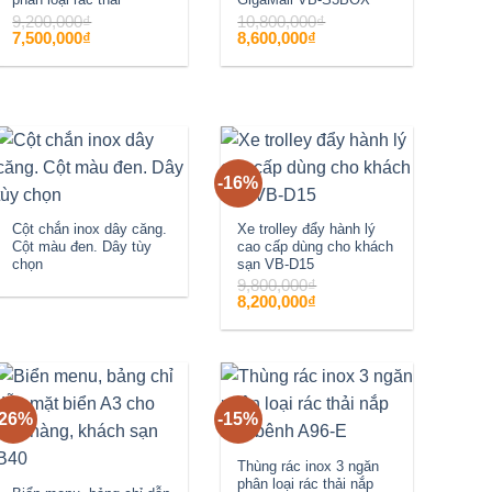
9,200,000
₫
10,800,000
₫
Giá
Giá
Giá
Giá
7,500,000
₫
8,600,000
₫
gốc
hiện
gốc
hiện
là:
tại
là:
tại
9,200,000₫.
là:
10,800,000₫.
là:
7,500,000₫.
8,600,000₫.
-16%
Add to
Add to
wishlist
wishlist
Cột chắn inox dây căng.
Xe trolley đẩy hành lý
Cột màu đen. Dây tùy
cao cấp dùng cho khách
chọn
sạn VB-D15
9,800,000
₫
Giá
Giá
8,200,000
₫
gốc
hiện
là:
tại
9,800,000₫.
là:
8,200,000₫.
-26%
-15%
Add to
Add to
wishlist
wishlist
Thùng rác inox 3 ngăn
phân loại rác thải nắp