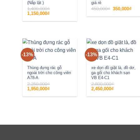
(Nắp lật )
giá rẻ
Giá
Giá
1,400,000
₫
450,000
₫
350,000
₫
gốc
hiện
Giá
Giá
1,150,000
₫
là:
tại
gốc
hiện
450,000₫.
là:
là:
tại
350,
1,400,000₫.
là:
1,150,000₫.
-13%
-13%
Add to
Add to
wishlist
wishlist
Thùng đựng rác gỗ
xe dọn đồ giặt là, đồ dơ,
ngoài trời cho công viên
ga gối cho khách sạn
A78-A
VB E4-C1
2,250,000
₫
2,800,000
₫
Giá
Giá
Giá
Giá
1,950,000
₫
2,450,000
₫
gốc
hiện
gốc
hiện
là:
tại
là:
tại
2,250,000₫.
là:
2,800,000₫.
là:
1,950,000₫.
2,450,000₫.