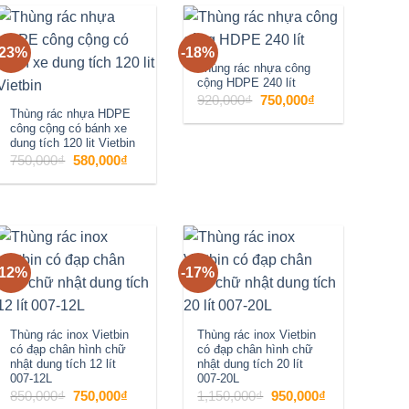
-23%
-18%
Add to
Add to
Thùng rác nhựa công
cộng HDPE 240 lít
wishlist
wishlist
Giá
Giá
920,000
₫
750,000
₫
gốc
hiện
Thùng rác nhựa HDPE
là:
tại
công cộng có bánh xe
920,000₫.
là:
750,000₫.
dung tích 120 lit Vietbin
Giá
Giá
750,000
₫
580,000
₫
gốc
hiện
là:
tại
750,000₫.
là:
580,000₫.
-12%
-17%
Add to
Add to
wishlist
wishlist
Thùng rác inox Vietbin
Thùng rác inox Vietbin
có đạp chân hình chữ
có đạp chân hình chữ
nhật dung tích 12 lít
nhật dung tích 20 lít
007-12L
007-20L
Giá
Giá
Giá
Giá
850,000
₫
750,000
₫
1,150,000
₫
950,000
₫
gốc
hiện
gốc
hiện