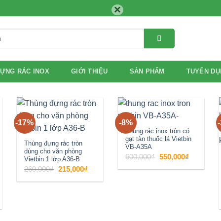
×
ỰNG RÁC INOX
GIỚI THIỆU
SẢN PHẨM
TUYỂN DỤ
-17%
-8%
Add to
Add to
Thùng rác inox tròn có
gạt tàn thuốc lá Vietbin
wishlist
wishlist
Thùng đựng rác tròn
VB-A35A
dùng cho văn phòng
Giá
Giá
600,000
₫
550,000
₫
Vietbin 1 lớp A36-B
gốc
hiện
là:
tại
Giá
Giá
260,000
₫
215,000
₫
600,000₫.
là:
gốc
hiện
550,000₫.
là:
tại
260,000₫.
là:
215,000₫.