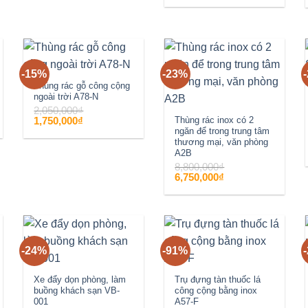
là:
tại
6,800,000₫.
là:
5,250,000₫.
-15%
-23%
Add to
Add to
Thùng rác gỗ công cộng
ngoài trời A78-N
wishlist
wishlist
2,050,000
₫
Giá
Giá
1,750,000
₫
Thùng rác inox có 2
gốc
hiện
ngăn để trong trung tâm
là:
tại
thương mại, văn phòng
2,050,000₫.
là:
1,750,000₫.
A2B
8,800,000
₫
Giá
Giá
6,750,000
₫
gốc
hiện
là:
tại
8,800,000₫.
là:
6,750,000₫.
-24%
-91%
Add to
Add to
wishlist
wishlist
Xe đẩy dọn phòng, làm
Trụ đựng tàn thuốc lá
buồng khách sạn VB-
công cộng bằng inox
001
A57-F