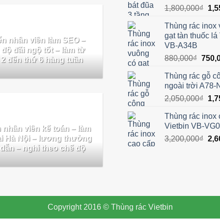
Giá
1,800,000
₫
1,5
gốc
Thùng rác inox
là:
gạt tàn thuốc lá
1,8
n nhân viên làm SEO –
VB-A34B
độ đãi ngộ tốt – làm từ
Giá
880,000
₫
750,
 2 đến thứ 6 hàng tuần
gốc
Thùng rác gỗ c
là:
ngoài trời A78-
880,0
Giá
2,050,000
₫
1,7
gốc
Thùng rác inox 
là:
Vietbin VB-VG
 nhân viên kế toán – làm
2,0
tại Hà Nội – lương thưởng
Giá
3,200,000
₫
2,6
dẫn – nghỉ theo chế độ
gốc
là:
3,2
Copyright 2016 © Thùng rác Vietbin