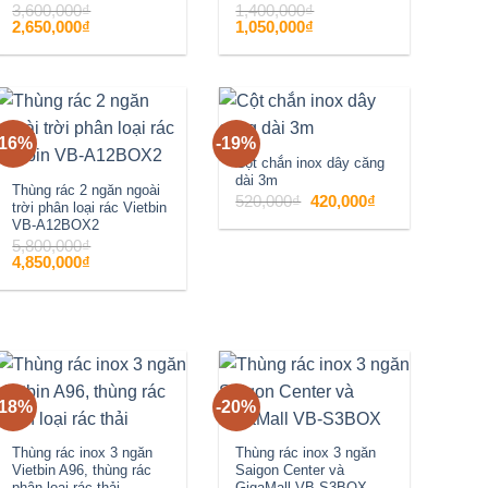
3,600,000
₫
1,400,000
₫
Giá
Giá
Giá
Giá
2,650,000
₫
1,050,000
₫
gốc
hiện
gốc
hiện
là:
tại
là:
tại
3,600,000₫.
là:
1,400,000₫.
là:
2,650,000₫.
1,050,000₫.
-16%
-19%
Add to
Add to
Cột chắn inox dây căng
dài 3m
wishlist
wishlist
Thùng rác 2 ngăn ngoài
Giá
Giá
520,000
₫
420,000
₫
trời phân loại rác Vietbin
gốc
hiện
là:
tại
VB-A12BOX2
520,000₫.
là:
5,800,000
₫
420,000₫.
Giá
Giá
4,850,000
₫
gốc
hiện
là:
tại
5,800,000₫.
là:
4,850,000₫.
-18%
-20%
Add to
Add to
wishlist
wishlist
Thùng rác inox 3 ngăn
Thùng rác inox 3 ngăn
Vietbin A96, thùng rác
Saigon Center và
phân loại rác thải
GigaMall VB-S3BOX