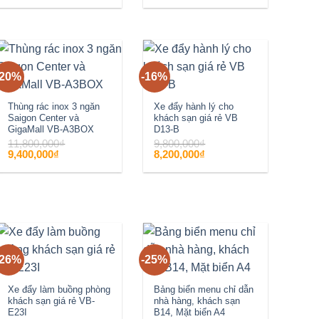
là:
tại
là:
tại
850,000₫.
là:
1,150,000₫.
là:
750,000₫.
950,000₫.
-20%
-16%
Add to
Add to
wishlist
wishlist
Thùng rác inox 3 ngăn
Xe đẩy hành lý cho
Saigon Center và
khách sạn giá rẻ VB
GigaMall VB-A3BOX
D13-B
11,800,000
₫
9,800,000
₫
Giá
Giá
Giá
Giá
9,400,000
₫
8,200,000
₫
gốc
hiện
gốc
hiện
là:
tại
là:
tại
11,800,000₫.
là:
9,800,000₫.
là:
9,400,000₫.
8,200,000₫.
-26%
-25%
Add to
Add to
wishlist
wishlist
Xe đẩy làm buồng phòng
Bảng biển menu chỉ dẫn
khách sạn giá rẻ VB-
nhà hàng, khách sạn
E23I
B14, Mặt biển A4