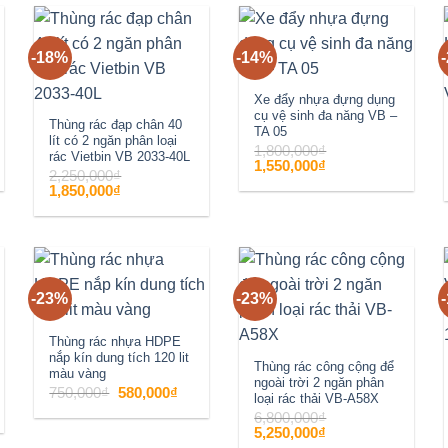
-18%
-14%
Add to
Add to
wishlist
wishlist
Xe đẩy nhựa đựng dụng
cụ vệ sinh đa năng VB –
Thùng rác đạp chân 40
TA 05
lít có 2 ngăn phân loại
1,800,000
₫
rác Vietbin VB 2033-40L
Giá
Giá
1,550,000
₫
2,250,000
₫
gốc
hiện
là:
tại
Giá
Giá
1,850,000
₫
1,800,000₫.
là:
gốc
hiện
1,550,000₫.
là:
tại
2,250,000₫.
là:
1,850,000₫.
-23%
-23%
Add to
Add to
wishlist
wishlist
Thùng rác nhựa HDPE
nắp kín dung tích 120 lit
Thùng rác công cộng để
màu vàng
ngoài trời 2 ngăn phân
Giá
Giá
750,000
₫
580,000
₫
loại rác thải VB-A58X
gốc
hiện
là:
tại
6,800,000
₫
750,000₫.
là:
Giá
Giá
5,250,000
₫
580,000₫.
gốc
hiện