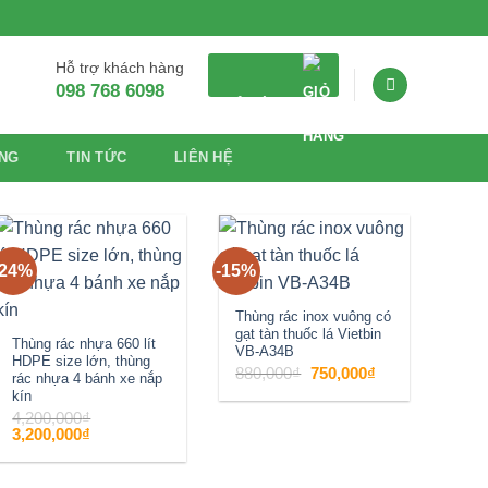
Hỗ trợ khách hàng
098 768 6098
GIỎ HÀNG
NG
TIN TỨC
LIÊN HỆ
-24%
-15%
Add to
Add to
wishlist
wishlist
Thùng rác inox vuông có
gạt tàn thuốc lá Vietbin
Thùng rác nhựa 660 lít
VB-A34B
HDPE size lớn, thùng
Giá
Giá
880,000
₫
750,000
₫
rác nhựa 4 bánh xe nắp
gốc
hiện
là:
tại
kín
880,000₫.
là:
4,200,000
₫
750,000₫.
Giá
Giá
3,200,000
₫
gốc
hiện
là:
tại
4,200,000₫.
là:
3,200,000₫.