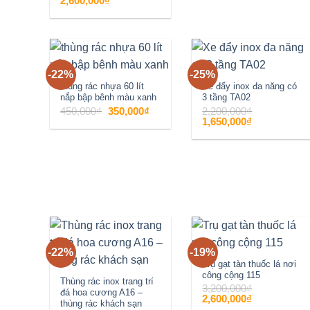
2,600,000
₫
1,250,000₫.
gốc
hiện
là:
tại
3,200,000₫.
là:
2,600,000₫.
-22%
-25%
Add to
Add to
thùng rác nhựa 60 lít
Xe đẩy inox đa năng có
nắp bập bênh màu xanh
3 tầng TA02
wishlist
wishlist
Giá
Giá
450,000
₫
350,000
₫
2,200,000
₫
gốc
hiện
Giá
Giá
1,650,000
₫
là:
tại
gốc
hiện
450,000₫.
là:
là:
tại
350,000₫.
2,200,000₫.
là:
1,650,000₫.
-22%
-19%
Add to
Add to
Trụ gạt tàn thuốc lá nơi
công cộng 115
wishlist
wishlist
Thùng rác inox trang trí
3,200,000
₫
đá hoa cương A16 –
Giá
Giá
2,600,000
₫
thùng rác khách sạn
gốc
hiện