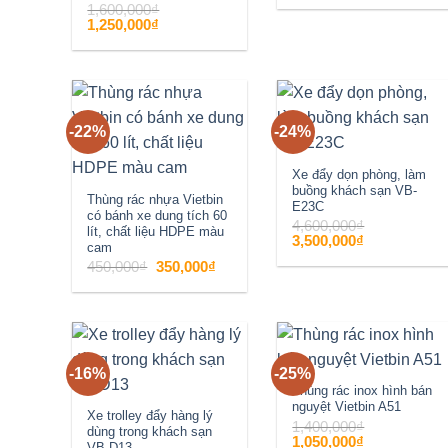
là:
tại
1,600,000
₫
3,200,000₫.
là:
Giá
Giá
1,250,000
₫
2,600,000₫.
gốc
hiện
là:
tại
1,600,000₫.
là:
1,250,000₫.
-22%
-24%
Add to
Add to
wishlist
wishlist
Xe đẩy dọn phòng, làm
buồng khách sạn VB-
Thùng rác nhựa Vietbin
E23C
có bánh xe dung tích 60
4,600,000
₫
lít, chất liệu HDPE màu
Giá
Giá
3,500,000
₫
cam
gốc
hiện
là:
tại
Giá
Giá
450,000
₫
350,000
₫
4,600,000₫.
là:
gốc
hiện
3,500,000₫.
là:
tại
450,000₫.
là:
350,000₫.
-16%
-25%
Add to
Add to
Thùng rác inox hình bán
nguyệt Vietbin A51
wishlist
wishlist
Xe trolley đẩy hàng lý
1,400,000
₫
dùng trong khách sạn
Giá
Giá
1,050,000
₫
VB-D13