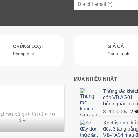
CHỦNG LOẠI
GIÁ CẢ
Phong phú
Cạnh tranh
MUA NHIỀU NHẤT
Thùng rác khác
cấp VB AG01 –
bên ngoài ko có
Giá
3,200,000
₫
2,6
ại rau củ quả tốt cho cơ
gốc
thể
Xe đẩy dọn thức
là:
đũa 3 tầng bằn
3,2
VB-TA04 màu 