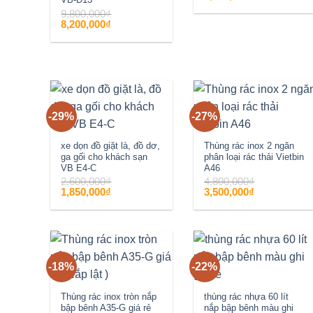
gốc
hiện
là:
tại
9,800,000
₫
1,400,000₫.
là:
Giá
Giá
8,200,000
₫
1,050,000₫.
gốc
hiện
là:
tại
9,800,000₫.
là:
8,200,000₫.
-29%
-27%
Add to
Add to
wishlist
wishlist
xe dọn đồ giặt là, đồ dơ,
Thùng rác inox 2 ngăn
ga gối cho khách sạn
phân loại rác thải Vietbin
VB E4-C
A46
2,600,000
₫
4,800,000
₫
Giá
Giá
Giá
Giá
1,850,000
₫
3,500,000
₫
gốc
hiện
gốc
hiện
là:
tại
là:
tại
2,600,000₫.
là:
4,800,000₫.
là:
1,850,000₫.
3,500,000₫.
-18%
-22%
Add to
Add to
wishlist
wishlist
Thùng rác inox tròn nắp
thùng rác nhựa 60 lít
bập bênh A35-G giá rẻ
nắp bập bênh màu ghi