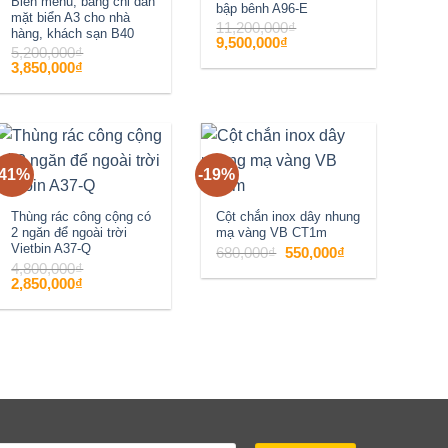
Biển menu, bảng chỉ dẫn
bập bênh A96-E
mặt biển A3 cho nhà
11,200,000
₫
hàng, khách sạn B40
Giá
Giá
9,500,000
₫
5,200,000
₫
gốc
hiện
là:
tại
Giá
Giá
3,850,000
₫
11,200,000₫.
là:
gốc
hiện
9,500,000₫.
là:
tại
5,200,000₫.
là:
3,850,000₫.
-41%
-19%
Add to
Add to
wishlist
wishlist
Thùng rác công cộng có
Cột chắn inox dây nhung
2 ngăn để ngoài trời
mạ vàng VB CT1m
Vietbin A37-Q
Giá
Giá
680,000
₫
550,000
₫
gốc
hiện
4,800,000
₫
là:
tại
Giá
Giá
2,850,000
₫
680,000₫.
là:
gốc
hiện
550,000₫.
là:
tại
4,800,000₫.
là:
2,850,000₫.