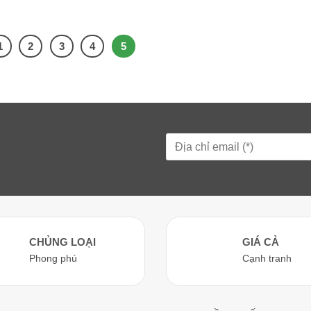
1
2
3
4
5
CHỦNG LOẠI
GIÁ CẢ
Phong phú
Cạnh tranh