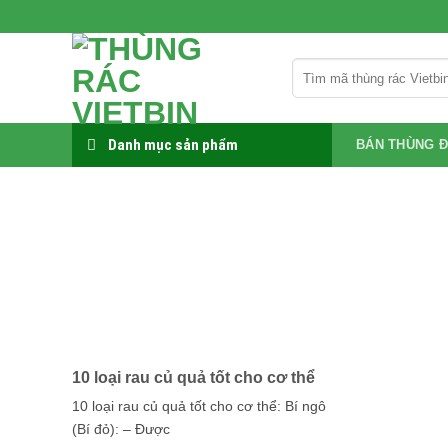
Bỏ
qua
nội
Tìm
dung
kiếm:
Danh mục sản phẩm
BÁN THÙNG Đ
10 loại rau củ quả tốt cho cơ thể
10 loại rau củ quả tốt cho cơ thể: Bí ngô
(Bí đỏ): – Được