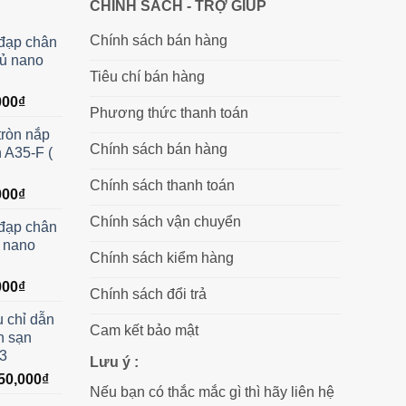
CHÍNH SÁCH - TRỢ GIÚP
Chính sách bán hàng
 đạp chân
hủ nano
Tiêu chí bán hàng
Giá
000
₫
Phương thức thanh toán
hiện
tròn nắp
tại
Chính sách bán hàng
n A35-F (
00₫.
là:
550,000₫.
Chính sách thanh toán
Giá
000
₫
hiện
Chính sách vận chuyển
 đạp chân
tại
ủ nano
00₫.
là:
Chính sách kiểm hàng
750,000₫.
Giá
000
₫
Chính sách đổi trả
hiện
 chỉ dẫn
tại
Cam kết bảo mật
h sạn
00₫.
là:
A3
450,000₫.
Lưu ý :
Giá
50,000
₫
Nếu bạn có thắc mắc gì thì hãy liên hệ
hiện