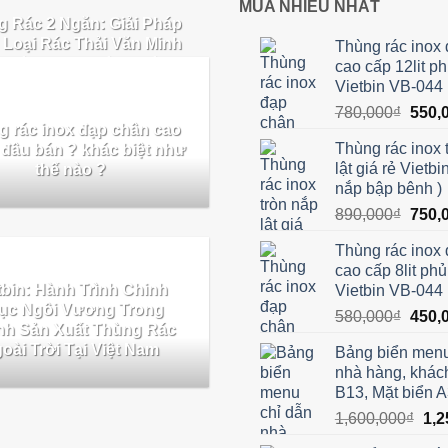
MUA NHIỀU NHẤT
 Rác 2 Ngăn: Giải Pháp
 Loại Rác Thải Văn Minh
Thùng rác inox
Không Gian Công Cộng
cao cấp 12lit p
Vietbin VB-044
Giá
780,000
₫
550,
g rác inox đạp chân cao
gốc
Thùng rác inox 
 đâu bán ? khác biệt như
là:
lật giá rẻ Vietbi
thế nào ?
780,0
nắp bập bênh )
Giá
890,000
₫
750,
gốc
Thùng rác inox
là:
cao cấp 8lit ph
890,0
tbin: Hành Trình Chinh
Vietbin VB-044
ục Ngôi Vương Trong
Giá
580,000
₫
450,
h Sản Xuất Thùng Rác
gốc
oài Trời Tại Việt Nam
Bảng biển menu
là:
nhà hàng, khác
580,0
B13, Mặt biển 
Giá
1,600,000
₫
1,2
gốc