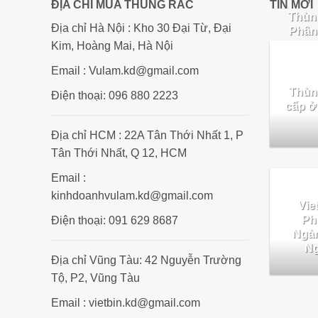
ĐỊA CHỈ MUA THÙNG RÁC
TIN MỚI
Thùng
Địa chỉ Hà Nội : Kho 30 Đại Từ, Đại
Phân
Cho 
Kim, Hoàng Mai, Hà Nội
Email : Vulam.kd@gmail.com
Thùn
Điện thoại: 096 880 2223
cấp ở
Địa chỉ HCM : 22A Tân Thới Nhất 1, P
Tân Thới Nhất, Q 12, HCM
Email :
kinhdoanhvulam.kd@gmail.com
Vie
Ph
Điện thoại: 091 629 8687
Ngàn
Ng
Địa chỉ Vũng Tàu: 42 Nguyễn Trường
Tộ, P2, Vũng Tàu
Email : vietbin.kd@gmail.com