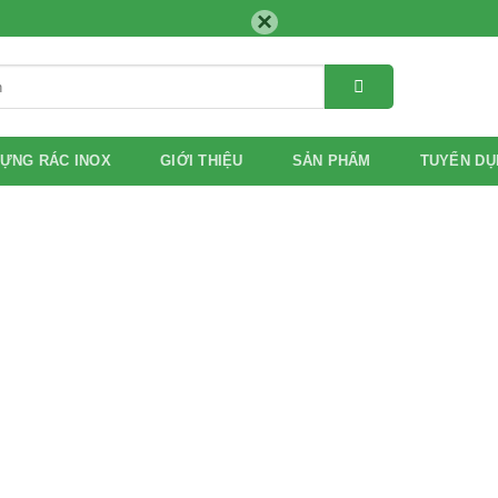
×
ỰNG RÁC INOX
GIỚI THIỆU
SẢN PHẨM
TUYỂN DỤ