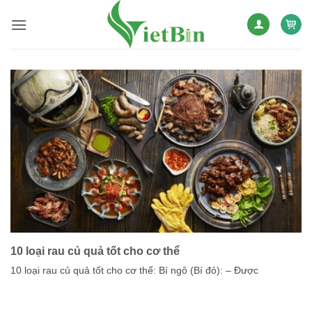
Bỏ
qua
nội
dung
10 loại rau củ quả tốt cho cơ thể
10 loại rau củ quả tốt cho cơ thể: Bí ngô (Bí đỏ): – Được